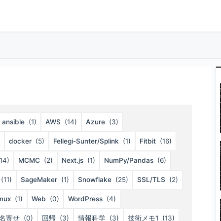
ansible
(1)
AWS
(14)
Azure
(3)
docker
(5)
Fellegi-Sunter/Splink
(1)
Fitbit
(16)
14)
MCMC
(2)
Next.js
(1)
NumPy/Pandas
(6)
(11)
SageMaker
(1)
Snowflake
(25)
SSL/TLS
(2)
mux
(1)
Web
(0)
WordPress
(4)
名寄せ
(0)
回帰
(3)
情報科学
(3)
技術メモ1
(13)