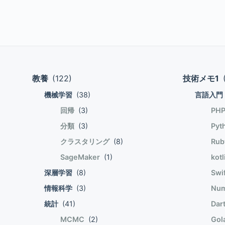
計算は大変な作業となる。そこで、トレ
のデータについてのみwを更新する。N=1のとき
sum_n t_n phi_n = t_n phi_n $
&=& w - ( -nabla E(w) ) \\ &=& w + nabla (Ew) \\ &=& w + t_n phi_n end{eqnarray} $$ E(w)が最小
になるwが決まったとき、そのwを採用
を行う式になっている。 トレーニング
ルを加算して降下していくから「確率的勾配降下法」という
教養
(122)
技術メモ1
計算により値を更新していくアルゴリズ
機械学習
(38)
言語入門
勾配降下法においてはトレーニングデータφのcにより
begin{array}{c} c \\ x_n \\ y_n end{array} right) end{eqnarray} $$ 確率的勾配降下法によりwを更新
回帰
(3)
PH
するときw0は1回の繰り返しで±cの範
分類
(3)
Pyt
束速度が速くなる。ではこのパラメータcは
クラスタリング
(8)
Ru
begin{eqnarray} w\' = w + t_n phi_n end{eqnarray} $$ 分類アルゴリズムとして、パラメトリックモ
デルが線形でない場合や、そもそも教師
SageMaker
(1)
kot
ていく。
深層学習
(8)
Swi
情報科学
(3)
Num
統計
(41)
Dart
MCMC
(2)
Gol