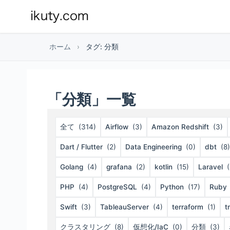
ホーム
›
タグ: 分類
「分類」一覧
全て
(314)
Airflow
(3)
Amazon Redshift
(3)
Dart / Flutter
(2)
Data Engineering
(0)
dbt
(8)
Golang
(4)
grafana
(2)
kotlin
(15)
Laravel
(
PHP
(4)
PostgreSQL
(4)
Python
(17)
Ruby
Swift
(3)
TableauServer
(4)
terraform
(1)
t
クラスタリング
(8)
仮想化/IaC
(0)
分類
(3)