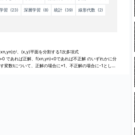
学習
(23)
深層学習
(8)
統計
(39)
線形代数
(2)
タ(xn,yn)が、(x,y)平面を分割する1次多項式
n,yn)>0 であれば正解、f(xn,yn)<0であれば不正解 のいずれかに分
す変数tについて、正解の場合に+1、不正解の場合に-1とした
n)を与えて多項式の係数wを求める分類アルゴリズムをパーセプト
 パラメトリックモデルの決定 (x,y)平面
る。 $$ f(x,y)=w_0+w_1x+w_2y $$ トレーニングデー
$$ begin{eqnarray} f(x_n,y_n) > 0 Rightarrow
ow t=-1 end{eqnarray} $$ tの符号とf(x,y)の符号の関係性から以下が
考えなくても良い。 f(xn,yn)>0なのにt=-1であるデータ
row 不正解 $$ モデルの評価式 トレーニングデータ
メータw=(w0,w1,w2)を決めるため、多項式の評価式を決定す
ら、全ての不正解データをf(x,y)に与えたときにその評価値