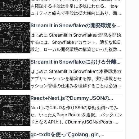
SP,User,IdP間の呼び出しシーケンスは下図の
ではOwner\'s rightsでしか動作せず、 実現が
を確認する手段は非常に多岐にわたる。 セキ
通り。 IdP起点(IdP initiated) flow IdP側にロ
できなかった。6月1日に「Restricted caller\'s
ュリティと絡んで手段は拡大傾向にあり、新し
グインボタンを配置して、ログインボタン押下
rights」が一般提供(GA)され、 caller\'s rights
い認証手段への追従が求められるケースは多
Streamlit in Snowflakeの開発環境を整
でIdP認証とSPログインを開始するフロー。
で Streamlit を動作させられるようになった。
い。 自前で認証情報を保有、管理し、セキュ
備して初めてのアプリケーションを実
SP,User,IdP間の呼び出しシーケンスは下図の
ただし、コンテナインスタンスが必須となる。
リティの保証を担保した手順を用意するのは不
はじめに Streamlit in Snowflakeの開発を開始
装した話
通り。 ログアウト SP側のセッションと、IdP
どういう仕組みで機能するのか気になったので
可能に近い。 現実的には認証情報の保有と管
するには、Snowflakeアカウント、適切なIDE
側のセッションは独立している。SP起点、IdP
調べてみた。 [arst_toc tag=\"h4\"] Restricted
理、および認証手段を専用のプラットフォーム
設定、ローカル開発環境の構築といった複数の
起点のいずれにおいても、 基本的には、片方
caller\'s rightsが一般提供(GA)された これま
に移譲させたい。 実際、認証の泥臭いプロセ
ステップが必要。この記事では、前提条件の確
Streamlit in Snowflakeにおける分離コ
をログアウトしたからといってもう片方が勝手
で、ストアドプロシージャ、SPCSサービス、
スはIdP(Identity Provider)が面倒を見てくれ
認、アプリケーション実装といった標準的なセ
ンテナ環境とセッション管理の仕組み
にログアウトしたりしない。 ChromeでSP起
Streamlit in SnowflakeアプリはOwner\'s
る。 SnowflakeはIdPと薄く関係して、IdPに
ットアップ手順をまとめる。 前提条件と必須
はじめに Streamlit in Snowflakeで本番環境の
を理解した話
点でフェデレーションログインした後、
role、 すなわち、リソースの所有者の権限でし
よる認証結果を使い回すことができる。
の準備作業 Streamlit in Snowflakeの開発を始
アプリケーションを構築する際、実行環境とセ
ChromeでSPのセッションをログアウトした場
か動作させることができなかった。 2026年6
SnowflakeはIdPがどういったプロセスで認証
める前に、複数の前提条件を満たす必要があ
ッション管理の仕組みを理解することは必須で
合、 IdP側のセッションはまだ生きているの
月1日に「Restricted caller’s rights」がGAさ
したのかは一切関与しない。 認証後、「お前
る。 前提条件の詳細： Snowflakeアカウント
ある。標準的なStreamlitとは異なり、
で、Chromeで再度フェデレーションを開始し
React+Next.jsでDummy JSONの
れたことで、 これらのリソースをCaller\'s
にこの権限を与えて良いか？」を実装しなけれ
へのアクセス - 有効なSnowflakeアカウント
Snowflake統合版はSnowflakeの管理するコン
CRUDをCSR/SSRの両方で作成して違
たとき、 IdP側の認証は走らず、SPにログイン
role、すなわち呼び出し元権限で動作させるこ
ばならない場合、 アプリ側に機能サポートが
と、CREATE APPLICATION PACKAGE 権限
テナ内で実行され、アプリケーションのライフ
Next.jsでCRUDを作りSSRの挙動を調べてみ
いを調べてみた話
できる。 ChromeでSP起点でフェデレーショ
とが可能となった。 呼び出し元の権限次第
なければ、コードでそれを保証しなければなら
を持つロールが必須である。ロール設計を行
サイクル、パフォーマンス特性、状態管理が大
た。いったんPage Routerを選択。 バックエン
ンした後、SafariでSP起点でフェデレーション
で、Snowflake側のガバナンスが全く効かな
ない。 Snowflakeは、ここをExternal OAuth
い、この権限を付与したカスタムロールを使用
きく異なる。本稿では、この実行モデルの核心
ドとなるAPIとしてDummyJSONのPosts-
したとき、 Chromeでログアウトしたとして
い、という世界線は存在せず、 「呼び出し元
統合として汎化しフルにサポートしている。
する Pythonの開発環境 - Python 3.8以上がイ
部分に焦点を当て、本番環境での実装判断に必
Docs APIを使用した。 一覧、詳細、更新、削
も、Safariのセッションはログアウトしないた
の権限」に対して「別のロールによる許可」で
go-txdbを使ってgolang, gin,
具体的には、SnowflakeはExternal OAuth統合
ンストールされており、pipやcondaといった
要な知識を整理する。標準的なStreamlitの開発
除が用意される。ただし更新、削除はダミーで