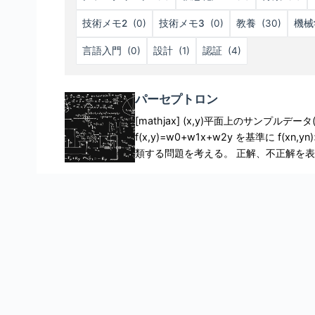
技術メモ2
(0)
技術メモ3
(0)
教養
(30)
機械
言語入門
(0)
設計
(1)
認証
(4)
パーセプトロン
[mathjax] (x,y)平面上のサンプルデー
f(x,y)=w0+w1x+w2y を基準に f(x
類する問題を考える。 正解、不正解を表
とき、トレーニングデータ(xn,yn,t
ロンという。 ITエンジニアのための機械学習理論入門posted with amazlet at 17.03.10中井 悦司 技術
評論社 売り上げランキング: 8,130Amazon.co.jpで詳細を見る
を分割する1次多項式f(x,y)を以下の通り定義す
タ(xn,yn)に対してパラメタtを以下の通り決定する。 
t=+1 \\ f(x_n,y_n) < 0 Rightarr
言える。正解/不正解それぞれで場合分けして
や、 0 Rightarrow 正解 \\ f(x_n,y_n)t < 0 Rightar
(xn,yn,tn)を与えたとき、最良のパラ
る。正解、不正解を分類する問題であるか