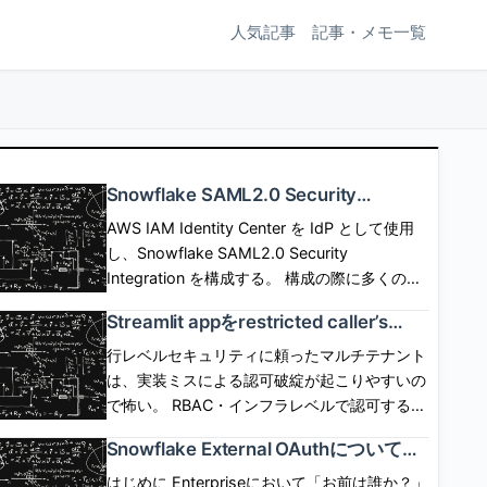
人気記事
記事・メモ一覧
Snowflake SAML2.0 Security
Integrationを使用したSP/IdP Initiated
AWS IAM Identity Center を IdP として使用
SAML Federationと構成の詳細
し、Snowflake SAML2.0 Security
Integration を構成する。 構成の際に多くのパ
ラメタの設定が必要だが、設定可能なパラメタ
Streamlit appをrestricted caller’s
の意味について深掘りしてみる。 この記事は
rightsで動作させる場合にコンテナイ
自分の学び用なので、事実の確認、説明用画像
行レベルセキュリティに頼ったマルチテナント
ンスタンスが必須となる背景を考えた
作成のために生成AIを使用するが、 記事の作
は、実装ミスによる認可破綻が起こりやすいの
話
成、校正には使用しない。 [arst_toc
で怖い。 RBAC・インフラレベルで認可する仕
tag=\"h4\"] SP起点(SP initiated) flow SP側に
組みができれば、appは認可コードを一切かか
Snowflake External OAuthについての
SSOボタンなどを配置して、SSOボタン押下で
ずに、 Snowflakeに認可の安全性を移譲でき
公式ドキュメントを読んでみた話
SSO認証とSPログインを開始するフロー。
る。 しかし、これまでStreamlit in Snowflake
はじめに Enterpriseにおいて「お前は誰か？」