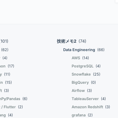
ーニングデータから無作為にデータを1個取り出し、その1個分
∇E(w)は以下の通りとなる。 $$ - nabla E(w) =
$ そのため、wの修正は以下の通りとなる。 $$ begin{eqnarray} w\'
した多項式は、トレーニングデータについて誤りが少ない分類
データから無作為にサンプルを選んで勾配ベクトルの逆ベクト
。へぇ。 パーセプトロンの収束速度 数値
(101)
技術メモ2
(74)
ムは、その収束速度が話題に上がる。パーセプトロンの確率的
(62)
Data Engineering
(66)
調整する。 $$ begin{eqnarray} phi &=& left (
P
(4)
AWS
(14)
囲で増減する。cを大きくするとw0の増減範囲が大きくなり収
hon
(17)
PostgreSQL
(4)
どのように決めるのか..はまた別のエントリで..。 $$
by
(11)
Snowflake
(25)
無しの場合など、他にもいろいろあるので、別エントリに書い
lin
(15)
BigQuery
(0)
ft
(3)
Airflow
(3)
Py/Pandas
(6)
TableauServer
(4)
 / Flutter
(2)
Amazon Redshift
(3)
ang
(4)
grafana
(2)