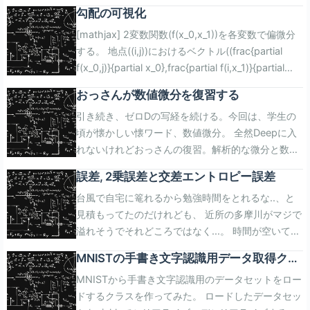
とかいう。 ある地点において、このベクトルの方向
勾配の可視化
に向かうことにより最も関数の値を大きくする。
[mathjax] 2変数関数(f(x_0,x_1))を各変数で偏微分
で、今後のために正負を反転して関数の値を最小に
する。 地点((i,j))におけるベクトル((frac{partial
するベクトルを考えることにした。 関数の値を小さ
f(x_0,j)}{partial x_0},frac{partial f(i,x_1)}{partial
くする操作を繰り返していけば、いずれ\"最小値\"が
x_1}))を全地点で記録していき、ベクトル場を得
見つかるはず。 というモチベを続けるのが勾配降下
おっさんが数値微分を復習する
る。 このベクトル場が勾配(gradient)。
法。学習率(eta)を使って以下みたいに書ける。。
引き続き、ゼロDの写経を続ける。今回は、学生の
(f(x_0,x_1)=x_0^2+x_1^2)について、(-4.0 le x_0 le
begin{eqnarray} x_0 = x_0 - eta frac{partial f}
頃が懐かしい懐ワード、数値微分。 全然Deepに入
4.0)、(-4.0 le x_1 le 4.0)の範囲で、 勾配を求めて
{partial x_0} \\ x_1 = x_1 - eta frac{partial f}{partial
れないけれどおっさんの復習。解析的な微分と数値
みる。また、勾配を可視化してみる。 まず、2変数
x_1} end{eqnarray} ということで
微分が一致するところを確認してみる。 昔と違うの
関数(f(x_0,x_1))の偏微分係数を求める関数の定義。
(f(x_0,x_1)=x_0^2+x_1^2)の最小値を初期値
誤差, 2乗誤差と交差エントロピー誤差
は、PythonとJupyterNotebookで超絶簡単に実験
((3.0,3.0))の偏微分係数は((6.00..,6.00..))。 def
((3.0,4.0))、 学習率(eta=0.1)に設定して計算してみ
台風で自宅に篭れるから勉強時間をとれるな..、と
できるし、 こうやってWordPressでLaTeXで記事を
numerical_gradient(f, x): h = 10e-4 grad =
る。 import numpy as np def
見積もってたのだけれども、 近所の多摩川がマジで
書いたりできる点。 [mathjax] まず、微分の基本的
np.zeros_like(x) for idx in range(x.size): tmp_val
numerical_gradient(f, x): h = 1e-4 grad =
溢れそうでそれどころではなく...。 時間が空いてし
な考え方は以下の通り。高校数学の数3の範囲。
= x[idx] x[idx] = tmp_val + h fxh1 = f(x) x[idx] =
np.zeros_like(x) for idx in range(x.size): tmp_val
まったがゼロから作るDeepLearningを読んで実際
begin{eqnarray} frac{df(x)}{fx} = lim_{hrightarrow
tmp_val - h fxh2 = f(x) grad[idx] = (fxh1 - fxh2) /
= x[idx] x[idx] = tmp_val + h fxh1 = f(x) x[idx] =
MNISTの手書き文字認識用データ取得クラ
に実装する作業を再開する。 今後、パラメータを更
infty} frac{f(x+h)-f(x)}{h} end{eqnarray} 情報系学
2*h x[idx] = tmp_val return grad def
tmp_val - h fxh2 = f(x) grad[idx] = (fxh1 - fxh2) /
スの作成
MNISTから手書き文字認識用のデータセットをロー
新していくのだが、どういう方針でパラメータを更
科に入って最初の方でEuler法とRunge-Kutta法を教
function2(x): return x[0]**2 + x[1]**2 p =
(2*h) x[idx] = tmp_val return grad def
ドするクラスを作ってみた。 ロードしたデータセッ
新するか決めておく必要がある。 教師ありデータを
わってコードを 書いたりレポート書いたりする。懐
np.array([3.0,3.0]) v =
gradient_descent(f, init_x, lr=0.01,