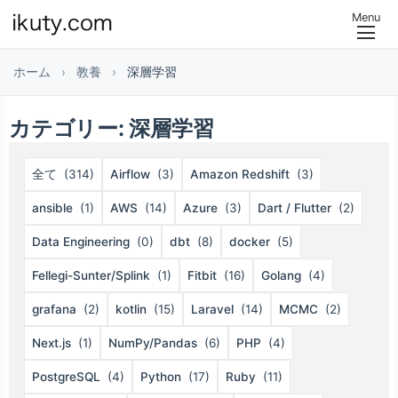
Menu
ホーム
›
教養
›
深層学習
カテゴリー:
深層学習
全て
(314)
Airflow
(3)
Amazon Redshift
(3)
ansible
(1)
AWS
(14)
Azure
(3)
Dart / Flutter
(2)
Data Engineering
(0)
dbt
(8)
docker
(5)
Fellegi-Sunter/Splink
(1)
Fitbit
(16)
Golang
(4)
grafana
(2)
kotlin
(15)
Laravel
(14)
MCMC
(2)
Next.js
(1)
NumPy/Pandas
(6)
PHP
(4)
PostgreSQL
(4)
Python
(17)
Ruby
(11)