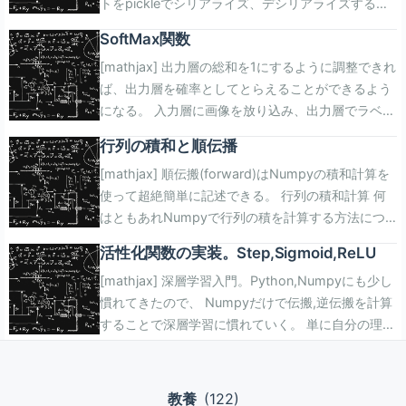
トをpickleでシリアライズ、デシリアライズする機
使った学習を扱っている訳で、訓練データと対応す
すぎる..。 または、基本情報の試験かなんかで、小
numerical_gradient(function2, p) v # array([6.e-
step_num=100): x = init_x for i in
能付き。 後々改造する予定でここに貼ったのはメン
る教師データが与えられている前提。 何かの学習を
さい値と小さい値どうしの計算で発生する問題が現
06, 6.e-06]) (-4.0 le x_0 le 4.0)、(-4.0 le x_1 le
range(step_num): grad = numerical_gradient(f,x)
SoftMax関数
テしない予定。 たったこれだけ書くのに40分も要
した結果のモデルの出力と教師データの差を「誤
れる。 ゼロDにはこの定義を少し改良した方法が載
4.0)の範囲((0.5)刻み)で偏微分係数を求めて、 ベク
x -= lr * grad return x def function2(x): return
[mathjax] 出力層の総和を1にするように調整できれ
してしまった...。 Pythonの冗長感が半端ないけど
差」として、「誤差」が小さくなるように パラメー
っている。へぇ。 begin{eqnarray} frac{df(x)}{fx}
トル場っぽく表示してみる。matplotlibのquiver()は
x[0]**2 + x[1]**2 init_x = np.array([-3.0, 4.0]) v
ば、出力層を確率としてとらえることができるよう
も慣れるしかない。 マジックコードだらけだけど
タを決めていこうという方針。 例えば手書き文字認
= lim_{hrightarrow infty} frac{f(x+h)-f(x-h)}{2h}
便利。 各地点において関数の値を最も増やす方向が
= gradient_descent(function2, init_x=init_x,
になる。 入力層に画像を放り込み、出力層でラベル
も、MNISTの手書き文字認識用データ取得専用だか
識で言うところの「認識精度」を指標に使ってしま
end{eqnarray} 写経なので、がんばって数値微分を
表示されている。 w_range = 4 dw = 0.5 w0 =
lr=0.1, step_num=100) v # array([-6.11110793e-
に属する確率を出せば、画像にラベルをつける分類
ら仕方ない。 get_image()関数により訓練データ、
うと、 モデルの出力が微小に変化したところで「認
書いて動かしてみる。 簡単な2次関数(f(x))。
np.arange(-w_range, w_range, dw) w1 =
10, 8.14814391e-10]) ((0,0))に収束した。 ニュー
行列の積和と順伝播
器になる。 入力が(n)ノードあるとして、全てのノ
訓練ラベル、テストデータ、テストラベルを取れ
識精度」は微小に変化しない状況が発生する。 「認
begin{eqnarray} f(x) &=& x^2 - 5x +3 \\ f\'(x) &=&
np.arange(-w_range, w_range, dw) wn =
ラルネットワークの勾配 損失関数を重みパラメータ
[mathjax] 順伝搬(forward)はNumpyの積和計算を
ードを入力を受けて出力する。 出力側のノードが
る。 データは1次元になって入る。つまり1ファイル
識精度」が変化するときは一気に変化する。これで
2x - 5 end{eqnarray} def numerical_diff(f, x): h =
w0.shape[0] diff_w0 = np.zeros((len(w0),
で微分する。以下みたいな感じ。 損失関数の大小を
使って超絶簡単に記述できる。 行列の積和計算 何
(m)ノードあるとして、和が(1)になるようにどう操
ごとに28*28のサイズがある。 import os import
はパラメータをどの方向にずらして良いかわからな
10e-4 return (f(x+h) - f(x-h)) / (2*h) (f(x))と、
len(w1))) diff_w1 = np.zeros((len(w0), len(w1)))
見るとして、例えば(w_{11})以外の重みを固定した
はともあれNumpyで行列の積を計算する方法につ
作するか。 分母は入力側の全ノードの和、分子は対
urllib.request import numpy as np import gzip
い。 ※SVMの解説で非線形分離を行う決定境界を
(x=2.5)のところの(f\'(x))をmatplotlibで書いてみ
for i0 in range(wn): for i1 in range(wn): d =
として(w_{11})をわずかに 増やしたときに損失関数
いて。 この仕組みがあるから、forなどの制御構造
応する1ノードだけ。そうやって1にする。 指数関数
import pickle class MnistLoader: def __init__(self,
0/1損失で決めることの問題点に通じる。 非線形分
る。懐い... import matplotlib.pyplot as plt import
numerical_gradient(function2, np.array([ w0[i0],
の値がどれだけ大きくなるか。 損失関数の値はパラ
活性化関数の実装。Step,Sigmoid,ReLU
を使わずに行列の積を実現できる。
に入力を食わせて和を取る。指数関数は単調増加関
mnistdir): self.url_base =
離を行う決定境界も損失関数により微小な変化に追
numpy as np def f(x): return x**2 - 5*x + 3 x =
w1[i1] ])) diff_w0[i1, i0], diff_w1[i1, i0] = (d[0],
メータ(W)と入力(x)から決まるベクトルだけれど
[mathjax] 深層学習入門。Python,Numpyにも少し
begin{eqnarray} A &=& begin{pmatrix} a_{11} &
数だから、 入力の大小と出力の大小は一致する。定
\'http://yann.lecun.com/exdb/mnist/\'
従して決めていく。 2乗和誤差,クロスエントロピー
np.arange(-10, 10, 0.1) y = f(x) dy =
d[1]) plt.xlabel(\'$x_0$\',fontsize=14) #x軸のラベ
も、それぞれ乱数と入力値が設定されている。
慣れてきたので、 Numpyだけで伝搬,逆伝搬を計算
a_{21} \\ a_{12} & a_{22} end{pmatrix} \\ B &=&
義上は以下の通り。 begin{eqnarray} y_k &=&
self.dataset_dir = mnistdir self.save_path =
誤差 ということで誤差関数を導入する。 (y_k)はモ
numerical_diff(f,x) plt.plot(x, y) x1 = -2.5 dy1 =
ル plt.ylabel(\'$x_1$\',fontsize=14) #y軸のラベル
begin{eqnarray} W= begin{pmatrix} w_{11} &
することで深層学習に慣れていく。 単に自分の理解
begin{pmatrix} b_{11} & b_{21} \\ b_{12} & b_{22}
frac{e^{a_k}}{sum_{i=1}^n e^{a_i}} end{eqnarray}
self.dataset_dir + \'mnist.pkl\' self.key_file = {
デルの出力で、最終段でSoftMax関数を通してあ
numerical_diff(f, x1) y1 = f(x1) # y-y1 = dy1(x-x1)
plt.xticks(range(-w_range,w_range+1,1)) #x軸に
w_{12} & w_{13} \\ w_{21} & w_{22} & w_{23}
のためだけの記事なので、誤りがあっても気にしな
end{pmatrix} \\ A cdot B &=& begin{pmatrix}
import numpy as np def softmax1(x): return
\'train_img\':\'train-images-idx3-ubyte.gz\',
る。 まずは2乗和誤差。まぁ簡単で、正解と出力の
-> y = dy1(x-x1) + y1 j = lambda x: dy1 * (x-x1) +
表示する値 plt.yticks(range(-
end{pmatrix}, frac{partial L}{partial W}=
い。 活性化関数 まず活性化関数。activation
a_{11} b_{11} + a_{21} b_{12} && a_{11} b_{21} +
np.exp(x) / np.sum(np.exp(x)) a =
\'train_label\':\'train-labels-idx1-ubyte.gz\',
差を2乗した値を足す。 [mathjax] begin{eqnarray}
y1 plt.plot(x,j(x)) plt.xlabel(\'x\') plt.ylabel(\'y\')
w_range,w_range+1,1)) #y軸に表示する値
begin{pmatrix} frac{partial L}{partial w_{11}} &
function。 3つ(x_1,x_2,x_3)の入力があったとす
a_{21} b_{22} \\ a_{12} b_{11} + a_{22} b_{12} &&
np.array([1010,1000,990]) r1 = softmax1(a) r1 #
\'test_img\':\'t10k-images-idx3-ubyte.gz\',
E = frac{1}{2} sum_{k=1}^N (y_k - t_k)^2
教養
(122)
plt.grid() plt.show() 偏微分 2変数以上の関数の数
plt.quiver(w0, w1, diff_w0, diff_w1) plt.show() 値
frac{partial L}{partial w_{12}} & frac{partial L}