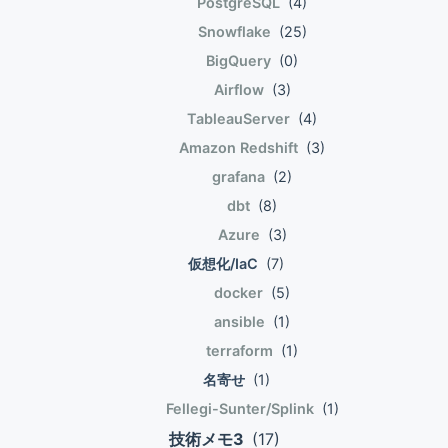
PostgreSQL
(4)
img_show(img): pil_img =
np.dot(x, self.W) def loss(self, x, t): z =
begin{pmatrix} a_{11} & a_{21} end{pmatrix} &=&
Image.fromarray(np.uint8(img)) pil_img.show()
Snowflake
(25)
self.predict(x) y = softmax(z) loss =
begin{pmatrix}x_1 x_2end{pmatrix}
(x_train, t_train), (x_test, t_test) =
cross_entropy_error(y, t) return loss net =
BigQuery
(0)
begin{pmatrix}w_{11} & w_{21} \\ w_{12} &
mnist_loader.get_image() img = x_train[0] label =
simpleNet() x = np.array([0.6, 0.9]) p =
Airflow
(3)
w_{22} end{pmatrix} + begin{pmatrix}b_1 \\b_1
t_train[0] bimg = img.reshape(28, 28)
net.predict(x) t = np.array([0, 0, 1]) net.loss(x, t)
TableauServer
(4)
end{pmatrix} \\ &=& begin{pmatrix} w_{11}x_1 +
img_show(bimg) こんなのが出る。(28x28しかな
# 0.9463818740797788 このlossを(W)で微分し
w_{21} x_2 + b_1 \\ w_{12}x_1 + w_{22}x_2 +
くて小さすぎなので256x256に引き伸ばして表
Amazon Redshift
(3)
たのが以下。 あえてパラメータ(W)を引数にとり損
b_1end{pmatrix} end{eqnarray} x1,x2 = (0.4,0.9)
示。)
grafana
(2)
失関数の値を計算する(f(W))を定義することで、 数
w11,w21,w12,w22 = (0.8,0.5,0.1,0.3) b1 = 0.1 x =
値微分が何と何の演算なのかをわかりやすくしてい
dbt
(8)
np.array([x1,x2]) w = np.array([[w11,w21],
る。 実際は(f(W))は(W)とは関係なく(x)と(t)だけか
Azure
(3)
[w12,w22]]) b = np.array([b1,b1]) # これで一発 a
ら結果を返すけれども、 損失関数(f(W))を(W)で微
= np.dot(x,w) + b # array([0.51, 0.57]) # 活性化関
仮想化/IaC
(7)
分するという操作が自明になるようにコードを合わ
数としてsigmoid関数をかます z = sigmoid(a) #
docker
(5)
せている。 def f(W): return net.loss(x, t) dW =
array([0.62480647, 0.63876318]) 順伝播 入力層
ansible
(1)
numerical_gradient_md(f, net.W) dW # array([[
から出力層まで上記のような計算を繰り返してい
0.07627371, 0.49923236, -0.57550607], # [
terraform
(1)
く。これを\"順伝播\"とか言う。 順伝\"搬\"ではな
0.11441057, 0.74884853, -0.8632591 ]]) 結果の
名寄せ
(1)
く、順伝\"播\"。ネットワークが多層になったとして
解釈 上記の(w),(W),(t)から(frac{partial L}{partial
も全く同様。 以下みたいにNumpyの積和計算を繰
Fellegi-Sunter/Splink
(1)
W})が求まった。 損失関数が何か複雑な形をしてい
り返すだけで出来る。 def init_network(): network
技術メモ3
(17)
るという状況で、 (frac{partial L}{partial w_{11}})は