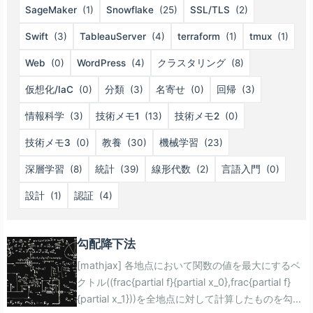
SageMaker
(1)
Snowflake
(25)
SSL/TLS
(2)
Swift
(3)
TableauServer
(4)
terraform
(1)
tmux
(1)
Web
(0)
WordPress
(4)
クラスタリング
(8)
仮想化/IaC
(0)
分類
(3)
名寄せ
(0)
回帰
(3)
情報科学
(3)
技術メモ1
(13)
技術メモ2
(0)
技術メモ3
(0)
教養
(30)
機械学習
(23)
深層学習
(8)
統計
(39)
線形代数
(2)
言語入門
(0)
設計
(1)
認証
(4)
勾配降下法
[mathjax] 各地点において関数の値を最大にするベ
クトル((frac{partial f}{partial x_0},frac{partial f}
{partial x_1}))を全地点に対して計算したものを勾配