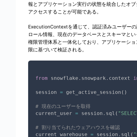
報とアプリケーション実行の状態を統合したオブ
アクセスすることが可能である。
ExecutionContextを通じて、認証済みユ
ロール情報、現在のデータベースとスキーマといった
権限管理体系と一体化しており、アプリケーショ
限に基づいて検証される。
from
 snowflake
.
snowpark
.
context 
i
session 
=
 get_active_session
(
)
# 現在のユーザーを取得
current_user 
=
 session
.
sql
(
"SELEC
# 割り当てられたウェアハウスを確認
current_warehouse 
=
 session
.
sql
(
"