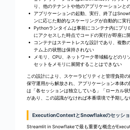
り、他のテナントや他のアプリケーションと
アプリケーションの起動、実行、終了はSnow
ンに応じた動的なスケーリングが自動的に実
Pythonランタイムは事前にコンテナ内にプ
にアクセスした時点でコードの実行が即座に
コンテナはステートレスな設計であり、複数
テム上の状態は保持されない
メモリ、CPU、ネットワーク帯域幅などのリ
セットをメモリに展開することはできない
この設計により、スケーラビリティと管理負荷の
保守運用から解放され、アプリケーション本体の
は「各セッションは独立している」「ローカル状
があり、この認識がなければ本番環境で予期しな
ExecutionContextとSnowflakeの
Streamlit in Snowflakeで最も重要な概念がEx