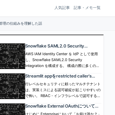
人気記事
記事・メモ一覧
ッション管理の仕組みを理解した話
Snowflake SAML2.0 Security
Integrationを使用したSP/IdP Initiated
AWS IAM Identity Center を IdP として使用
SAML Federationと構成の詳細
し、Snowflake SAML2.0 Security
Integration を構成する。 構成の際に多くのパ
ラメタの設定が必要だが、設定可能なパラメタ
Streamlit appをrestricted caller’s
の意味について深掘りしてみる。 この記事は
rightsで動作させる場合にコンテナイ
自分の学び用なので、事実の確認、説明用画像
行レベルセキュリティに頼ったマルチテナント
ンスタンスが必須となる背景を考えた
作成のために生成AIを使用するが、 記事の作
は、実装ミスによる認可破綻が起こりやすいの
話
成、校正には使用しない。 [arst_toc
で怖い。 RBAC・インフラレベルで認可する仕
tag=\"h4\"] SP起点(SP initiated) flow SP側に
組みができれば、appは認可コードを一切かか
Snowflake External OAuthについての
SSOボタンなどを配置して、SSOボタン押下で
ずに、 Snowflakeに認可の安全性を移譲でき
公式ドキュメントを読んでみた話
SSO認証とSPログインを開始するフロー。
る。 しかし、これまでStreamlit in Snowflake
はじめに Enterpriseにおいて「お前は誰か？」