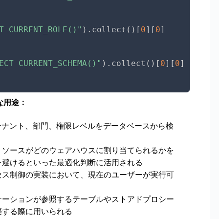
T CURRENT_ROLE()"
)
.
collect
(
)
[
0
]
[
0
]
ECT CURRENT_SCHEMA()"
)
.
collect
(
)
[
0
]
[
0
]
的な用途：
テナント、部門、権限レベルをデータベースから検
リソースがどのウェアハウスに割り当てられるかを
を避けるといった最適化判断に活用される
セス制御の実装において、現在のユーザーが実行可
ケーションが参照するテーブルやストアドプロシー
築する際に用いられる