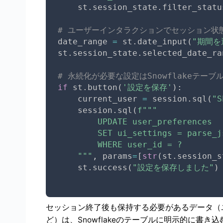
    st
.
session_state
.
filter_statu
# ユーザーインタラクションでセッション状
date_range 
=
 st
.
date_input
(
"期間を
st
.
session_state
.
selected_date_ra
# 永続化が必要な設定はSnowflakeテー
if
 st
.
button
(
'設定を保存'
)
:
    current_user 
=
 session
.
sql
(
"S
    session
.
sql
(
f"""

        UPDATE user_preferences 

        SET ui_settings = parse_js
        WHERE user_id = ?

    """
,
 params
=
[
str
(
st
.
session_s
    st
.
success
(
"設定を保存しました"
)
セッション終了後も保持する必要があるデータ（
ど）は、Snowflakeのテーブルに明示的に書