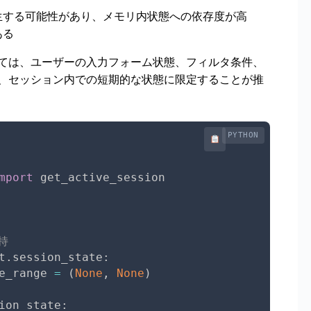
生する可能性があり、メモリ内状態への依存度が高
ある
ては、ユーザーの入力フォーム状態、フィルタ条件、
、セッション内での短期的な状態に限定することが推
PYTHON
mport
 get_active_session

持
t
.
session_state
:
e_range 
=
(
None
,
None
)
ion_state
: