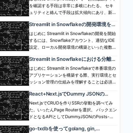
SP,User,IdP間の呼び出しシーケンスは下図の
ではOwner\'s rightsでしか動作せず、 実現が
を確認する手段は非常に多岐にわたる。 セキ
通り。 IdP起点(IdP initiated) flow IdP側にロ
できなかった。6月1日に「Restricted caller\'s
ュリティと絡んで手段は拡大傾向にあり、新し
グインボタンを配置して、ログインボタン押下
rights」が一般提供(GA)され、 caller\'s rights
い認証手段への追従が求められるケースは多
Streamlit in Snowflakeの開発環境を整
でIdP認証とSPログインを開始するフロー。
で Streamlit を動作させられるようになった。
い。 自前で認証情報を保有、管理し、セキュ
備して初めてのアプリケーションを実
SP,User,IdP間の呼び出しシーケンスは下図の
ただし、コンテナインスタンスが必須となる。
リティの保証を担保した手順を用意するのは不
はじめに Streamlit in Snowflakeの開発を開始
装した話
通り。 ログアウト SP側のセッションと、IdP
どういう仕組みで機能するのか気になったので
可能に近い。 現実的には認証情報の保有と管
するには、Snowflakeアカウント、適切なIDE
側のセッションは独立している。SP起点、IdP
調べてみた。 [arst_toc tag=\"h4\"] Restricted
理、および認証手段を専用のプラットフォーム
設定、ローカル開発環境の構築といった複数の
起点のいずれにおいても、 基本的には、片方
caller\'s rightsが一般提供(GA)された これま
に移譲させたい。 実際、認証の泥臭いプロセ
ステップが必要。この記事では、前提条件の確
Streamlit in Snowflakeにおける分離コ
をログアウトしたからといってもう片方が勝手
で、ストアドプロシージャ、SPCSサービス、
スはIdP(Identity Provider)が面倒を見てくれ
認、アプリケーション実装といった標準的なセ
ンテナ環境とセッション管理の仕組み
にログアウトしたりしない。 ChromeでSP起
Streamlit in SnowflakeアプリはOwner\'s
る。 SnowflakeはIdPと薄く関係して、IdPに
ットアップ手順をまとめる。 前提条件と必須
はじめに Streamlit in Snowflakeで本番環境の
を理解した話
点でフェデレーションログインした後、
role、 すなわち、リソースの所有者の権限でし
よる認証結果を使い回すことができる。
の準備作業 Streamlit in Snowflakeの開発を始
アプリケーションを構築する際、実行環境とセ
ChromeでSPのセッションをログアウトした場
か動作させることができなかった。 2026年6
SnowflakeはIdPがどういったプロセスで認証
める前に、複数の前提条件を満たす必要があ
ッション管理の仕組みを理解することは必須で
合、 IdP側のセッションはまだ生きているの
月1日に「Restricted caller’s rights」がGAさ
したのかは一切関与しない。 認証後、「お前
る。 前提条件の詳細： Snowflakeアカウント
ある。標準的なStreamlitとは異なり、
で、Chromeで再度フェデレーションを開始し
React+Next.jsでDummy JSONの
れたことで、 これらのリソースをCaller\'s
にこの権限を与えて良いか？」を実装しなけれ
へのアクセス - 有効なSnowflakeアカウント
Snowflake統合版はSnowflakeの管理するコン
CRUDをCSR/SSRの両方で作成して違
たとき、 IdP側の認証は走らず、SPにログイン
role、すなわち呼び出し元権限で動作させるこ
ばならない場合、 アプリ側に機能サポートが
と、CREATE APPLICATION PACKAGE 権限
テナ内で実行され、アプリケーションのライフ
Next.jsでCRUDを作りSSRの挙動を調べてみ
いを調べてみた話
できる。 ChromeでSP起点でフェデレーショ
とが可能となった。 呼び出し元の権限次第
なければ、コードでそれを保証しなければなら
を持つロールが必須である。ロール設計を行
サイクル、パフォーマンス特性、状態管理が大
た。いったんPage Routerを選択。 バックエン
ンした後、SafariでSP起点でフェデレーション
で、Snowflake側のガバナンスが全く効かな
ない。 Snowflakeは、ここをExternal OAuth
い、この権限を付与したカスタムロールを使用
きく異なる。本稿では、この実行モデルの核心
ドとなるAPIとしてDummyJSONのPosts-
したとき、 Chromeでログアウトしたとして
い、という世界線は存在せず、 「呼び出し元
統合として汎化しフルにサポートしている。
する Pythonの開発環境 - Python 3.8以上がイ
部分に焦点を当て、本番環境での実装判断に必
Docs APIを使用した。 一覧、詳細、更新、削
も、Safariのセッションはログアウトしないた
の権限」に対して「別のロールによる許可」で
go-txdbを使ってgolang, gin,
具体的には、SnowflakeはExternal OAuth統合
ンストールされており、pipやcondaといった
要な知識を整理する。標準的なStreamlitの開発
除が用意される。ただし更新、削除はダミーで