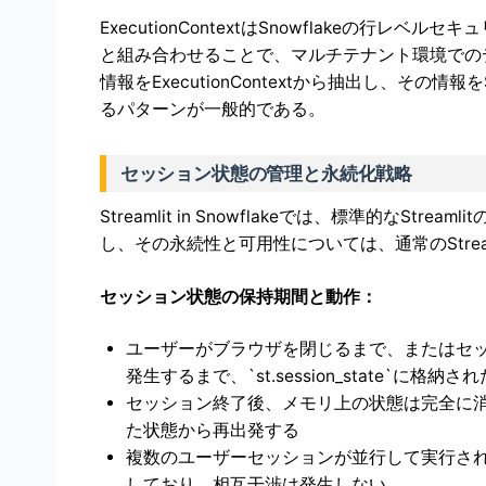
ExecutionContextはSnowflakeの行レ
と組み合わせることで、マルチテナント環境での
情報をExecutionContextから抽出し、そ
るパターンが一般的である。
セッション状態の管理と永続化戦略
Streamlit in Snowflakeでは、標準的なStream
し、その永続性と可用性については、通常のStrea
セッション状態の保持期間と動作：
ユーザーがブラウザを閉じるまで、またはセッ
発生するまで、`st.session_state`に格
セッション終了後、メモリ上の状態は完全に
た状態から再出発する
複数のユーザーセッションが並行して実行さ
しており、相互干渉は発生しない