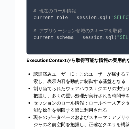
# 現在のロール情報
current_role 
=
 session
.
sql
(
"SELEC
# アプリケーション領域のスキーマを取得
current_schema 
=
 session
.
sql
(
"SEL
ExecutionContextから取得可能な情報の実用
認証済みユーザーID：このユーザーが属する
索し、表示内容を動的に制御する基盤となる
割り当てられたウェアハウス：クエリの実行
把握し、多くの重い処理が実行される時間帯
セッションのロール情報：ロールベースアク
能な操作を制限する際に利用される
現在のデータベースおよびスキーマ：アプリ
ジャの名前空間を把握し、正確なクエリを構