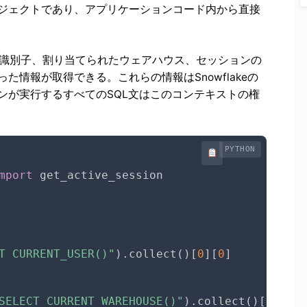
ジェクトであり、アプリケーションコード内から直接
ーザーの識別子、割り当てられたウェアハウス、セッションの
情報が取得できる。これらの情報はSnowflakeの
ンが実行するすべてのSQL文はこのコンテキストの権
PYTHON
mport
 get_active_session

T CURRENT_USER()"
)
.
collect
(
)
[
0
]
[
0
]
SELECT CURRENT_WAREHOUSE()"
)
.
collect
(
)
[
0
]
[
0
]