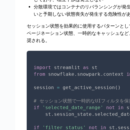
分散環境ではコンテナのリバランシングが発
いと予期しない状態喪失が発生する危険性が
セッション状態を効果的に使用するパターンとし
ページネーション状態、一時的なキャッシュなど
奨される。
import
 streamlit 
as
from
 snowflake
.
snowpark
.
context 
i
session 
=
 get_active_session
(
)
# セッション状態で一時的なUIフィルタを保
if
'selected_date_range'
not
in
 s
    st
.
session_state
.
selected_dat
if
'filter_status'
not
in
 st
.
sess