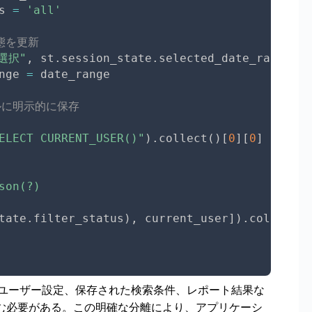
s 
=
'all'
態を更新
選択"
,
 st
.
session_state
.
selected_date_range
)
nge 
=
 date_range

ブルに明示的に保存
ELECT CURRENT_USER()"
)
.
collect
(
)
[
0
]
[
0
]
on(?)

tate
.
filter_status
)
,
 current_user
]
)
.
collect
(
)
ユーザー設定、保存された検索条件、レポート結果な
き込む必要がある。この明確な分離により、アプリケーシ