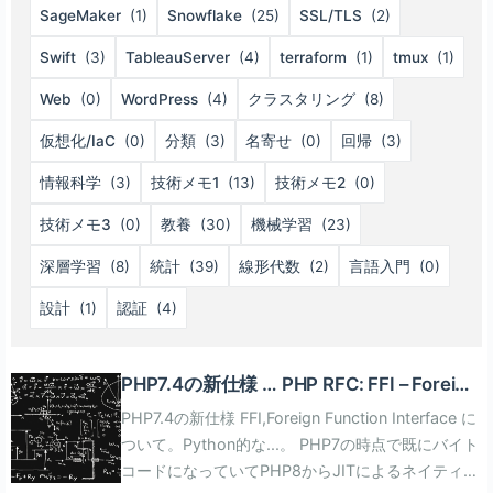
SageMaker
(1)
Snowflake
(25)
SSL/TLS
(2)
Swift
(3)
TableauServer
(4)
terraform
(1)
tmux
(1)
Web
(0)
WordPress
(4)
クラスタリング
(8)
仮想化/IaC
(0)
分類
(3)
名寄せ
(0)
回帰
(3)
情報科学
(3)
技術メモ1
(13)
技術メモ2
(0)
技術メモ3
(0)
教養
(30)
機械学習
(23)
深層学習
(8)
統計
(39)
線形代数
(2)
言語入門
(0)
設計
(1)
認証
(4)
PHP7.4の新仕様 … PHP RFC: FFI – Foreign
Function Interface
PHP7.4の新仕様 FFI,Foreign Function Interface に
ついて。Python的な...。 PHP7の時点で既にバイト
コードになっていてPHP8からJITによるネイティブ