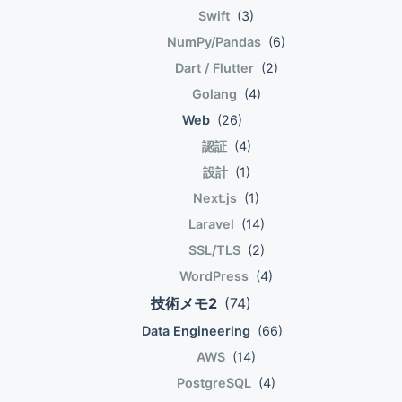
る仕様だよ、ということだ。対象は何でも良い。
$len) !== 0){ 13 // no, move to the next registerd
self.key = key[:block_size] else: self.key =
Swift
(3)
The term \"class\" refers to classes, interfaces,
autoloader 14 return; 15 } 16 17 //get the relative
self._pad(key) def encrypt(self, raw): raw =
NumPy/Pandas
(6)
traits, and other similar structures. 完全修飾クラ
class name 18 $relative_class = substr($class,
self._pad(raw) iv =
Dart / Flutter
(2)
ス名 完全修飾クラス名は次のような形式となるそう
$len); 19 20 //replace the namespace prefix with
Random.new().read(AES.block_size) cipher =
Golang
(4)
だ。 A fully qualified class name has the
the base directory, replace namespace 21
AES.new(self.key, AES.MODE_CBC, iv) return
following form: \<NamespaceName>
Web
(26)
//separators with directory separators in the
base64.b64encode(iv + cipher.encrypt(raw)) def
(<SubNamespaceNames>)*<ClassName> いく
relative class name, append 22 //with .php 23
decrypt(self, enc): enc =
認証
(4)
つか決まり事がある。 The fully qualified class
$file = $base_dir . str_replace(\'\\\',\'/\',
base64.b64decode(enc) iv =
設計
(1)
name MUST have a top-level namespace name,
$relative_class).\'.php\'; 24 25 //if the file exists,
enc[:AES.block_size] cipher = AES.new(self.key,
Next.js
(1)
also known as a \"vendor namespace\". 完全修飾
require it 26 if (file_exists($file)) { 27 require $file;
AES.MODE_CBC, iv) return
Laravel
(14)
クラス名にはベンダーを表すユニークな名前空間が
28 } 29 30 }); 31 32 $example = new
self._unpad(cipher.decrypt(enc[AES.block_size:]))
入っていないといけない。 NamespaceNameが一
SSL/TLS
(2)
ikutyexamplePsr4HelloWorld(); 33 $example-
def _pad(self, s): return s + (self.bs - len(s) %
意なのか、NamespaceNameと
>say(); 名前空間プレフィックスとBaseDirectoryの
self.bs) * chr(self.bs - len(s) % self.bs) def
WordPress
(4)
SubNamespaceNamesの合わせ技で一意なのか不
紐づけは結局人力でやっている。「名前空間プレフ
_unpad(self, s): return s[:-ord(s[len(s)-1:])] 気付
技術メモ2
(74)
明。 GitHubに上がってるのを見ると
ィックス」と「クラス名」の間にある「サブ名前空
いたこと 何か勘違いしているかもしれませんが、
Data Engineering
(66)
NamespaceNameだけで表現しているようだ。
間」を読み飛ばしている。名前空間プレフィックス
早々に別の道に進みました。
「トップレベル」って「一番最初
AWS
(14)
に続く「サブ名前空間」分をクラス側が自由に使え
=NamespaceName」のことか？？ The fully
るところが興味深い。 実行結果 実行してみる。実
PostgreSQL
(4)
qualified class name MAY have one or more
行結果から分かりにくくて恐縮だが、new()しても