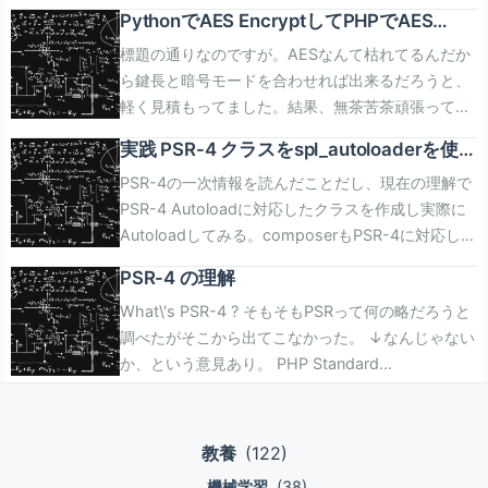
化だったような。 PHP5.xから7.0で劇的に速くなっ
PythonでAES EncryptしてPHPでAES
た記憶があり、速度を追求するような機運があるの
Decryptできなかった話
標題の通りなのですが。AESなんて枯れてるんだか
は確か。 投票システムの不備で\"賛成24、反対15,
ら鍵長と暗号モードを合わせれば出来るだろうと、
過半数越えだから採択\"みたいになり、 その後過半
軽く見積もってました。結果、無茶苦茶頑張ってみ
数から2/3に更新された、という経緯から、望まれ
ましたが出来ませんでした！ 結論から先に書くと、
ない仕様なのは確かそう。 WordPressが速くなる
実践 PSR-4 クラスをspl_autoloaderを使っ
以下の方法で逃げました。 Pythonで
のは嬉しいけども不毛すぎ..。 脱PHPが必要。 FFI
てautoloadしてみる最も簡単なサンプル
PSR-4の一次情報を読んだことだし、現在の理解で
Encrypt/Decrypt Classを書く Python側からは上
is one of the features that made Python and
PSR-4 Autoloadに対応したクラスを作成し実際に
記のClassをそのまま使う 上記のClassを叩く
LuaJIT very useful for fast prototyping. It allows
Autoloadしてみる。composerもPSR-4に対応して
Pythonスクリプトを書き、PHPからシェル経由で
calling C functions and using C data types from
いるが、まずはPHP-Figがサンプルとして公開して
そのスクリプトを実行する。 もっと頑張れば道が見
pure scripting language and therefore develop
PSR-4 の理解
いるspl_autoloaderを使った例を試すことにする。
つかったかもしれませんが、本当にPython/PHPを
“system code” more productively. For PHP, FFI
What\'s PSR-4 ? そもそもPSRって何の略だろうと
仕様は以下の通り。 Fully qualified class name
クロスして暗号化/復号の対ができるのか心配になっ
opens a way to write PHP extensions and
調べたがそこから出てこなかった。 ↓なんじゃない
ikutyexamplePsr4HelloWorld Namespace Prefix
て、これに落ち着きました。 出来ない理由.. 正直出
bindings to C libraries in pure PHP. <?php /
か、という意見あり。 PHP Standard
ikutyexamplePsr4 Base Directory
来ない理由もハッキリしません。 だいたいどちらで
create FFI object, loading libc and exporting
Recommendation PHP Specification Request カ
./src/ikuty/example/Psr4 Resulting file path
も以下ぐらいは設定できるものなのですが、以下を
function printf() $ffi = FFI::cdef( \"int printf(const
テゴリ毎に数字が割り当てられており他にも以下が
./src/ikuty/example/Psr4/helloworld.php サンプ
合わせたぐらいでは片方で暗号化したものを復号す
char *format, ...);\", // this is regular C declaration
存在する。 PSR-0 Autoloading PSR-1 Basic
ルクラスの作成
ることができません。 鍵長=256bit Cypher
\"libc.so.6\"); // call C printf() $ffi->printf(\"Hello
教養
(122)
Coding Standard PSR-2 Coding Style Guide
./src/ikuty/example/Psr4/helloworld.phpを以下の
Algorythm=Rijndael 暗号モード=ECB orCBC まと
%s!n\", \"world\"); // create gettimeofday()
機械学習
(38)