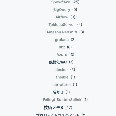
Snowflake
(25)
sub-namespace names. 補助的に名前空間を複数
Hello World!は出力されず、say()メソッドを実行し
BigQuery
(0)
追加しても良い。 階層構造を持った複雑な名前空間
たときにHello World!が2回表示された。late-
Airflow
(3)
も定義できるということ。 The fully qualified class
binding的な感じ。 $ php sample.php Hello
name MUST have a terminating class name. 完全
TableauServer
(4)
World!Hello World! 名前空間の深さと関係なく
修飾クラス名の最後はクラス名でなければならな
BaseDirectoryを設定する(PSR-4的) 例えば、
Amazon Redshift
(3)
い。 Underscores have no special meaning in
ikutyexamplePsr4HelloWorldの名前空間プレフィ
grafana
(2)
any portion of the fully qualified class name. アン
ックスikutyexamplePsr4をBaseDirectory ./ikuty-
dbt
(8)
スコは特別な意味を持たない。 アンスコを前後の識
example-psr4 に紐づければ、名前空間がどれだけ
Azure
(3)
別子の接続子のように使うフレームワークが多いか
深くてもデプロイは影響を受けない。 Fully
らね。 アンスコは単なる文字。 Alphabetic
qualified class name
仮想化/IaC
(7)
characters in the fully qualified class name MAY
ikutyexamplePsr4HelloWorld Namespace Prefix
docker
(5)
be any combination of lower case and upper
ikutyexamplePsr4 Base Directory ./src/ikuty-
ansible
(1)
case. 大文字小文字の任意の組み合わせで良い。 大
example-Psr4 Resulting file path ./src/ikuty-
terraform
(1)
文字小文字に意味を持たせるフレームワークが多い
example-Psr4/helloworld.php <?php 2
名寄せ
(1)
からね。 All class names MUST be referenced in
spl_autoload_register(function ($class){ 3 4
a case-sensitive fashion. 大文字小文字を区別す
//project-specific namespace prefix 5 $prefix =
Fellegi-Sunter/Splink
(1)
る。 ファイルをロードする側の決まりごと A
\'ikuty\\example\\Psr4\\\'; 6 7 //base directory for
技術メモ3
(17)
contiguous series of one or more leading
the namespace prefix 8 //$base_dir = __DIR__ .
プロジェクトマネジメント
(0)