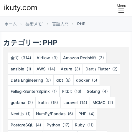
Menu
ホーム
›
技術メモ1
›
言語入門
›
PHP
カテゴリー:
PHP
全て
(314)
Airflow
(3)
Amazon Redshift
(3)
ansible
(1)
AWS
(14)
Azure
(3)
Dart / Flutter
(2)
Data Engineering
(0)
dbt
(8)
docker
(5)
Fellegi-Sunter/Splink
(1)
Fitbit
(16)
Golang
(4)
grafana
(2)
kotlin
(15)
Laravel
(14)
MCMC
(2)
Next.js
(1)
NumPy/Pandas
(6)
PHP
(4)
PostgreSQL
(4)
Python
(17)
Ruby
(11)