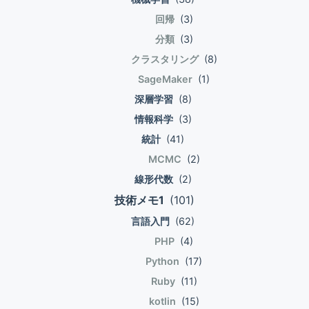
PSR-3 Logger Interface PSR-4 Improved
通り作成する。 $ pwd ./src/ikuty/example/Psr4 vi
もな暗号処理をするには暗号モードにECBは使えず
binding $ffi = FFI::cdef(\" typedef unsigned int
回帰
(3)
Autoloading PSR-6 Chaching Interface PSR-7
helloworld.php <?php namespace
InitialVector(IV)を与える必要があるのですが、乱数
time_t; typedef unsigned int suseconds_t; struct
HTTP Message Interface PHP-FIGという団体で取
ikutyexamplePsr4; class HelloWorld { public
分類
(3)
からIVを生成する箇所の共通性が怪しかったり、
timeval { time_t tv_sec; suseconds_t tv_usec; };
りまとめられている。http://www.php-fig.org/
function __construct() { echo \"Hello World!\"; }
Python側では共通鍵の鍵長にAPIで制限がかかるも
struct timezone { int tz_minuteswest; int
クラスタリング
(8)
PSR-4 それでは早速一次情報から漁ってみる。どの
public function say() { echo \"Hello World!\"; } } 呼
のの、PHPでは任意に指定できたり、本当に実装す
tz_dsttime; }; int gettimeofday(struct timeval *tv,
SageMaker
(1)
パスにどのクラスを配置するのか仕様を決めたいと
出側の作成(PSR-0的) PHP Figにあるクロージャ版
ると突っ込みどころ満載になります。 Pythonのコ
struct timezone *tz); \", \"libc.so.6\"); // create C
深層学習
(8)
いうのが根っこにある。決まりがあればクラスを使
spl_autoloaderを使った実装例を試してみる。
ードはだいたい以下のような感じになります(IVを共
data structures $tv = $ffi->new(\"struct
情報科学
(3)
う側が楽だから。楽に使ってもらえるよう配布手段
ikutyexamplePsr4HelloWorldをnew()すると、
有するためにダイジェストにIVを含んでいるのは本
timeval\"); $tz = $ffi->new(\"struct timezone\"); //
に規約を設ける。PSR-0(等?)と互換性がある。
spl_autoload_registerで登録したクロージャが評価
質的でないので除いてみてください）。 Pythonの
統計
(41)
calls C gettimeofday() var_dump($ffi-
(PSR-0以外にもこういう決まりがあるのか？) This
される。 なお、名前空間の深さとBaseDirectoryの
Crypto.Cipherは Encryptした結果を自力で
>gettimeofday(FFI::addr($tv), FFI::addr($tz))); //
MCMC
(2)
PSR describes a specification for autoloading
深さ等しくしている意味でPSR-0的なサンプル。
PaddingしてBase64エンコードしてますが、PHP
access field of C data structure var_dump($tv-
線形代数
(2)
classes from file paths. It is fully interoperable,
[sample.php] <?php 2
のmdecryptはいきなりPrintableな文字列を要求し
>tv_sec); // print the whole C data structure
技術メモ1
(101)
and can be used in addition to any other
spl_autoload_register(function ($class){ 3 4
ます。普通に考えて、PHPのmdecryptがBase64デ
var_dump($tz);
autoloading specification, including PSR-0. This
//project-specific namespace prefix 5 $prefix =
言語入門
(62)
コードして同じようにPaddingを取り除くのを期待
PSR also describes where to place files that will
\'ikuty\\example\\Psr4\\\'; 6 7 //base directory for
するのはナンセンスでしょ。 import base64 from
PHP
(4)
be autoloaded according to the specification. 仕
the namespace prefix 8 $base_dir = __DIR__ .
Crypto import Random from Crypto.Cipher
Python
(17)
様 言葉遊び ドキュメント内では\"class\"は
\'/src/ikuty/example/Psr4/\'; 9 10 //does the
import AES class AESCipher(object): def
Ruby
(11)
class,interfaces,traits,それに似た構造を指すそう
class use the namespace prefix? 11 $len =
__init__(self, key, block_size=32): self.bs =
kotlin
(15)
だ。あくまでも外部から使用する対象と配置に関す
strlen($prefix); 12 if (strncmp($prefix, $class,
block_size if len(key) >= len(str(block_size)):