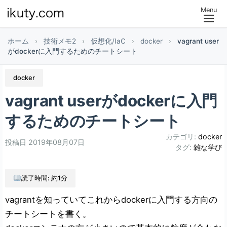
Menu
ホーム
›
技術メモ2
›
仮想化/IaC
›
docker
›
vagrant user
がdockerに入門するためのチートシート
docker
vagrant userがdockerに入門
するためのチートシート
カテゴリ:
docker
投稿日
2019年08月07日
タグ:
雑な学び
読了時間: 約1分
vagrantを知っていてこれからdockerに入門する方向の
チートシートを書く。