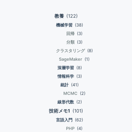
# [] 増分値を指定することもできる。 L =
4359573320 Unpack,同時代入 代入の右辺
れた場合にプルーニング対象が減り クエリ
ゲ
[0,1,2,3,4] c = L[0:5:2] print(c) # [0,2] ス
にiterableを置き、左辺に複数の変数を置く
パフォーマンスが落ちる頻度を減らすという
教養
(122)
ー
ライス自体もオブジェクト L = [0,1,2,3,4] s
と、 左辺の各変数にiterableの各要素が代入
こと。) ナチュラルクラスタリングは良く出
= slice(0,3) d = L[s] print(d) # [0,1,2] s2 =
機械学習
(38)
される。 数が合わないとエラー。 foo =
来ていて、オレオレキーがナチュラルキーを
シ
slice(0,None,1) print(L[s2]) # [0,1,2,3,4] ス
[1,2,3,4,5] a1,a2,a3,a4,a5 = foo print(a1) #
超えるのは難しい。 結構なケースで「あっ
回帰
(3)
ョ
ライスを構成する3要素は省略できる。 増分
1 print(a2) # 2 print(a3) # 3 print(a4) # 4
ちが立てばこっちが立たず」という状況にな
分類
(3)
ン
値に負を与えると逆順になるのを利用して要
print(a5) # 5 左辺にリストを置けるが、
る(、と思う)。 腕力に任せてオレオレキーの
クラスタリング
(8)
素を反転できる。 L = [0,1,2,3,4] print(L[::])
Unpackの評価においてリストも分解され
数だけテーブルを作る ストレージの料金は
SageMaker
(1)
# = L[0:4:1] = [0,1,2,3,4] print(L[:]) # =
る。 c1,[c2,c3],c4 = [1,[2,3],4] print(c1) #
安いのだから、クラスタリングキーの数だけ
L[0:4:1] = [0,1,2,3,4] print(L[::2]) # =
1 print(c2) # 2 print(c3) # 3 print(c4) # 4
深層学習
(8)
テーブルを作ってしまえ。 という、マッチ
L[0:4:2] = [0,2] print(L[::-1]) # =
リストでなくても同時代入は可能。 d1,d2 =
ョなやり方を取ることもできる。 同一テー
情報科学
(3)
[4,3,2,1,0] スライスを指定して代入でき
100,200 print(d1) # 100 print(d2) # 200
ブルに対して一度に設定できるクラスタリン
統計
(41)
る。 L = [0,1,2,3,4] L[1,4] =
左辺と右辺の個数が合わないケース。通常は
グキーは限られているが、 CREATE TABLE
MCMC
(2)
[\'hoge\',\'fuga\'] print(L) #
下記の通りエラーになる。 ただし左辺に*が
文に CLUSTER BY を付けることできるの
線形代数
(2)
[0,\'hoge\',\'fuga\',4] スライスを指定して削
あるとよしなにやってくれる。 bar =
で、 クラスタリングキーごとにテーブルを
除できる。リストから削除するだけで要素自
[1,2,3] b1,b2 = bar # ValueError: too many
技術メモ1
(101)
複数作ってしまえば、この問題はある程度解
体を破棄しない。 L = [0,1,2,3,4] del L[0,2]
values to unpack (expected 2) e1,*e2 =
決する。 注文管理テーブル的なテーブル\"注
言語入門
(62)
print(L) # [3,4] 算術演算子、比較演算子、
bar print(e1) # 1 print(e2) # [2,3] *f1,f2 =
文\"があったとして、\"注文日付\"、\"顧客キ
PHP
(4)
メンバーシップ演算子が用意されている。
bar print(f1) # [1,2] print(f2) # 3 オブジェ
ー\"、\"店員キー\"の いずれかを条件とする