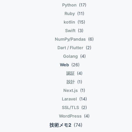
Python
(17)
Q = [1,2] * 3 print(Q) # [1,2,1,2,1,2] R1 =
クトの削除 オブジェクトは明示的に削除で
クエリが均等に来るだろうという前提。 以
[1,2] R2 = [3,4] RX = R1 < R2 print(RX) #
きる。 foobar = 1024 print(id(foobar)) #
Ruby
(11)
下のようにCREATE TABLE文に CLUSTER
True P = [0,1,2,3,4] PX = 7 in P print(PX) #
4348092368 del(foobar) print(id(foobar))
BY をつける。 --注文日付をクラスタリング
kotlin
(15)
False PXX = 15 not in P print(PXX) # True
# NameError: name \'foobar\' is not
キーとしてテーブルを再作成 create table
Swift
(3)
Sequenceの長さはlen()で取得。 L =
defined 3項演算子 ?ではなくif..elseで書
\"注文_clustered_by_注文日付\" cluster by
NumPy/Pandas
(6)
[0,1,2,3,4] print(len(L)) # 5 List リストの基
く。 a if b else c の場合、bが真ならa,偽な
(\"注文日付\") as ( select \"注文日付\", \"注
Dart / Flutter
(2)
本的な使い方は以下。 L1 = [0,1,2,3,4,5] L2
らc。 片方だけ評価される（short circuit)。
文キー\", \"顧客キー\", \"店員キー\" from
= [] for E in L1: L2.append(E) print(L2) #
a = 100 b = 200 y = True x = a if y else b
Golang
(4)
\"テストDB\".\"テストスキーマ\".\"注文\" ) --
[0,1,2,3,4,5] 上記は以下のように1回で書け
z = a if not y else b print(x) # 100 print(z)
顧客キーをクラスタリングキーとしてテーブ
Web
(26)
る。リスト内包とか言うらしい。 L1 =
# 200
ルを再作成 create table \"注文
認証
(4)
[0,1,2,3,4,5] L2 = [value for value in L1]
_clustered_by_顧客キー\" cluster by (\"顧
設計
(1)
print(L2) # [0,1,2,3,4,5] リスト内包には条
客キー\") as ( select \"注文日付\", \"注文キ
Next.js
(1)
件をつけられる。例えば偶数だけを集めるの
ー\", \"顧客キー\", \"店員キー\" from \"テス
は以下。 L1 = [0,1,2,3,4,5] L2 = [value for
トDB\".\"テストスキーマ\".\"注文\" ) --店員
Laravel
(14)
value in L1 if value % 2 == 0] # [0,2,4]
キーをクラスタリングキーとしてテーブルを
SSL/TLS
(2)
iteratableを分解できる。 L = [(\'a\',1),
再作成 create table \"注文_clustered_by_店
WordPress
(4)
(\'b\',2),(\'c\',3)] L1 = [c*i for c,i in L]
員キー\" cluster by (\"店員キー\") as (
技術メモ2
(74)
print(L1) # [\'a\', \'bb\', \'ccc\'] iteratableの分
select \"注文日付\", \"注文キー\", \"顧客キー