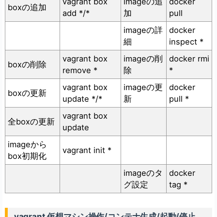
vagrant box
imageの追
docker
boxの追加
add */*
加
pull
imageの詳
docker
細
inspect *
vagrant box
imageの削
docker rmi
boxの削除
remove *
除
*
vagrant box
imageの更
docker
boxの更新
update */*
新
pull *
vagrant box
全boxの更新
update
imageから
vagrant init *
box初期化
imageのタ
docker
グ設定
tag *
vagrant 仮想マシン操作/コンテナ生成/起動/停止