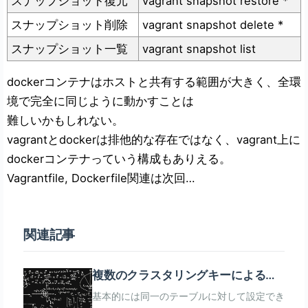
スナップショット復元
vagrant snapshot restore *
スナップショット削除
vagrant snapshot delete *
スナップショット一覧
vagrant snapshot list
dockerコンテナはホストと共有する範囲が大きく、全環
境で完全に同じように動かすことは
難しいかもしれない。
vagrantとdockerは排他的な存在ではなく、vagrant上に
dockerコンテナっていう構成もありえる。
Vagrantfile, Dockerfile関連は次回…
関連記事
複数のクラスタリングキーによる
Materialized Viewを作って透過的に
基本的には同一のテーブルに対して設定でき
ベーステーブルのクエリをブースト