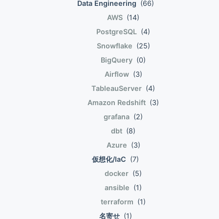
解時に要素をリストで受けられる。 以下、
Data Engineering
(66)
\", \"店員キー\" from \"テストDB\".\"テスト
タプルの第2要素以降をリストで受けて総和
スキーマ\".\"注文\" ) もちろん通常のTableで
AWS
(14)
を求めて第1要素に掛けている。 L = [(1,2),
あれば利用者側が用途に応じて利用するテー
PostgreSQL
(4)
(3,4,5),(6,7,8,9)] L1 = [car*sum(cdr) for
ブルを選択しないといけない。 利用者側に
Snowflake
(25)
car,*cdr in L] print(L1) # [2, 27, 144] リス
それぞれのテーブルを提供し、利用者は用途
BigQuery
(0)
ト内包を入れ子にすることもできる。 years
に応じてテーブルを使用する必要がある。
= [2013,2014] months =
もう一歩、使い勝手が良くない。利用者が1
Airflow
(3)
[1,2,3,4,5,6,7,8,9,10,11,12] dest1 = [] for
つのテーブルを触る際に、意識せずに(透過
TableauServer
(4)
year in years: for month in months:
的に) 最適なクラスタリングが行われたデー
Amazon Redshift
(3)
dest1.append((year,month)) print(dest1)
タにアクセスさせることはできないか。
grafana
(2)
dest2 = [(year,month) for year in years
Materialized Viewを使うとこれが可能にな
for month in months] print(dest2) Listオ
dbt
(8)
る。 Materialized Viewの復習 Snowflakeに
ブジェクトの代表的なメソッド達。 L1 =
限らず、普通のRDBMSにも Materialized
Azure
(3)
[0,1,2,3,4] L1.append(5) print(L1) #
View は存在する。 Materialized Viewの各
仮想化/IaC
(7)
[0,1,2,3,4,5] L2 = L1.copy() print(id(L1)) #
列に設定したサブクエリを事前計算して、ク
docker
(5)
140415098962824 print(id(L2)) #
エリ時に再利用する仕組み。 以下のように
ansible
(1)
140415098984840 L2.clear() print(L2) #
すると、cntは事前に処理され、クエリ時に
[] print(L1.count(2)) # 1 L3 = [\'a\',\'b\',\'c\']
terraform
(1)
再利用される。 create materialized view
L1.extend(L3) print(L1) # [0, 1, 2, 3, 4, 5,
\"注文_aggregated_by_日付\" as ( select
名寄せ
(1)