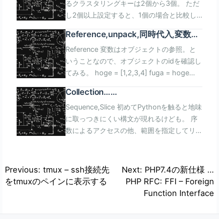
るクラスタリングキーは2個から3個。 ただ
する
し2個以上設定すると、1個の場合と比較し
て原理的に効果が落ちる。 パフォーマンス
Reference,unpack,同時代入,変数の
を落とさずにクラスタリングキーを追加でき
削除,3項演算子
Reference 変数はオブジェクトの参照。と
ないか。 ベーステーブルへのクエリ実行に
いうことなので、オブジェクトのidを確認し
おいて透過的にMaterialized Viewが使われ
てみる。 hoge = [1,2,3,4] fuga = hoge
る Snowflakeの特徴を利用して、任意の個
print(hoge) # [1,2,3,4] print(fuga) #
数のクラスタリングパターンを追加する。
Collection…
[1,2,3,4] print(id(hoge)) # 4359573320
そんな内容が書かれた記事を見つけたので読
Sequence,Slice,List,Tupple
Sequence,Slice 初めてPythonを触ると地味
print(id(fuga)) # 4359573320
書感想文を書いてみる。 Defining multiple
に取っつきにくい構文が現れるけども。 序
hoge.append(5) print(hoge) # [1,2,3,4,5]
cluster keys in Snowflake with
数によるアクセスの他、範囲を指定してリス
print(fuga) # [1,2,3,4,5] 代入したときにど
materialized views [arst_toc tag=\"h4\"]
トを得られる。 負の序数を指定すると後ろ
うなるか。新しい箱が作られてそちらを指す
オレオレクラスタリングの必要性と難しさ
から数える。負のスライスも可 スライスの
ようになる。 foo = 1 bar = foo print(foo)
色々な理由でナチュラルクラスタリングに頼
開始位置、終了位置はSequenceの前の方->
# 1 print(bar) # 1 print(id(foo)) #
らず自力でクラスタリングキーを設定する場
投
Previous:
tmux – ssh接続先
Next:
PHP7.4の新仕様 …
後の方の順に書く。 長さがゼロ、またはマ
4359573320 print(id(bar)) #
合がある。 その際、クエリの傾向をみて、
をtmuxのペインに表示する
PHP RFC: FFI – Foreign
稿
イナスの場合、空のリストを返す。 L =
4359573320 foo = 2 print(foo) # 2
より適切なプルーニングが行われるカラムを
Function Interface
ナ
[0,1,2,3,4] a = L[1:3] print(a) # [1,2] b =
print(bar) # 1 print(id(foo)) #
選ばないといけない。 (\"適切な\"といの
L[-1:-3] print(b) # [2,3] k = K[3:1] print(k)
4476302432 print(id(bar)) #
は、想定する使われ方と異なる使われ方がさ
ビ