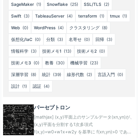
SageMaker
(1)
Snowflake
(25)
SSL/TLS
(2)
Swift
(3)
TableauServer
(4)
terraform
(1)
tmux
(1)
Web
(0)
WordPress
(4)
クラスタリング
(8)
仮想化/IaC
(0)
分類
(3)
名寄せ
(0)
回帰
(3)
情報科学
(3)
技術メモ1
(13)
技術メモ2
(0)
技術メモ3
(0)
教養
(30)
機械学習
(23)
深層学習
(8)
統計
(39)
線形代数
(2)
言語入門
(0)
設計
(1)
認証
(4)
パーセプトロン
[mathjax] (x,y)平面上のサンプルデータ(xn,yn)が、
(x,y)平面を分割する1次多項式
f(x,y)=w0+w1x+w2y を基準に f(xn,yn)>0 であれ