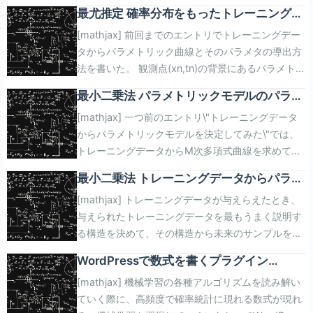
ば正解、f(xn,yn)<0であれば不正解 のいずれかに分
最尤推定 確率分布をもったトレーニングデ
類する問題を考える。 正解、不正解を表す変数tに
ータの学習
[mathjax] 前回までのエントリでトレーニングデー
ついて、正解の場合に+1、不正解の場合に-1とした
タからパラメトリック曲線とそのパラメタの導出方
とき、トレーニングデータ(xn,yn,tn)を与えて多項
法を書いた。 観測点(xn,tn)の背景にあるパラメトリ
式の係数wを求める分類アルゴリズムをパーセプト
ック曲線を求める パラメタの評価式を決定する 評
ロンという。 ITエンジニアのための機械学習理論入
最小二乗法 パラメトリックモデルのパラメ
価式の値が最良になるようにパラメタを決定する 実
門posted with amazlet at 17.03.10中井 悦司 技術
タ決定と過学習
[mathjax] 一つ前のエントリ\"トレーニングデータ
際にはトレーニングデータはパラメトリック曲線か
評論社 売り上げランキング: 8,130Amazon.co.jpで
からパラメトリックモデルを決定してみた\"では、
ら発生したデータではなく、パラメトリック曲線は
詳細を見る パラメトリックモデルの決定 (x,y)平面
トレーニングデータからM次多項式曲線を求めてみ
あくまでトレーニングデータとの最小二乗誤差が最
を分割する1次多項式f(x,y)を以下の通り定義する。
た。このエントリではMの候補の中から一つを見つ
小になる曲線に過ぎない。 未知のサンプルデータの
$$ f(x,y)=w_0+w_1x+w_2y $$ トレーニングデー
最小二乗法 トレーニングデータからパラメ
け出す方法を書いてみる。 Mを大きくすればするほ
特徴をよりうまく含む方法を考える。 実際のサンプ
タ(xn,yn)に対してパラメタtを以下の通り決定す
トリックモデルを決定してみた
[mathjax] トレーニングデータが与えらえたとき、
どトレーニングデータを多く通過することになり、
ルデータが、トレーニングデータから導出したパラ
る。 $$ begin{eqnarray} f(x_n,y_n) > 0
与えられたトレーニングデータを最もうまく説明す
トレーニングデータの数Nを境に、ついにはトレー
メトリック曲線から±σの誤差を持つデータであると
Rightarrow t=+1 \\ f(x_n,y_n) < 0 Rightarrow t=-1
る構造を決めて、その構造から未来のサンプルを予
ニングデータを再現する多項式曲線が出来上がる。
仮定することで、サンプルデータの特徴を確率的に
end{eqnarray} $$ tの符号とf(x,y)の符号の関係性か
測/説明するという試みがある。トレーニングデータ
Mを過剰に大きくすると未知のサンプルデータとの
捉えることができる。これによりサンプルデータが
ら以下が言える。正解/不正解それぞれで場合分けし
WordPressで数式を書くプラグイン
を正解として扱うことになるから「教師あり学習」
二乗誤差が大きくなる（悪化する）地点が発生す
「どれ位の範囲で当てはまるか」を推定できるよう
て考えなくても良い。 f(xn,yn)>0なのにt=-1である
MathJax-LaTeX を使って見る
[mathjax] 機械学習の各種アルゴリズムを読み解い
的な分類に入る。その試みの中には構造をパラメタ
る。これは過学習という名前が付いている現象で、
になる。 ITエンジニアのための機械学習理論入門
データや、 0 Rightarrow 正解 \\ f(x_n,y_n)t < 0
ていく際に、高頻度で確率統計に現れる数式が現れ
を含む数式で表現できるものがあり、素性の良い数
パラメトリックモデルにおけるパラメタ決定時に考
posted with amazlet at 17.03.10中井 悦司 技術評
Rightarrow 不正解 $$ モデルの評価式 トレーニン