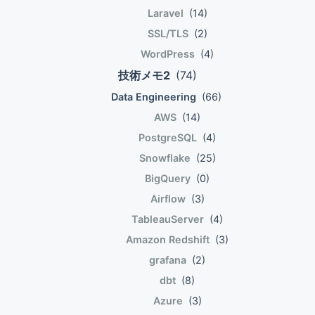
のものは 説明変数 Speciesがversicolorのものが49
加関数が最大になる条件は微分した値が0になるこ
ぇ。 パーセプトロンの収束速度 数値計算により値
Laravel
(14)
c=0.14050611、d=-0.403573178。係数の符号が
ei・ej=δij 計量テンソル 共変基底ek,ekを用いたベク
個 説明変数 Speciesがvirginicaのものが5個 従属変
と。2変数の単調増加関数が最大になる条件は、そ
を更新していくアルゴリズムは、その収束速度が話
正の場合、説明変数と目的変数に正の相関があるこ
トルA=Akek=Akek。 それぞれに添字を上下反転さ
SSL/TLS
(2)
数 Petal.Widthが1.75以上のものは 説明変数
れぞれの変数で偏微分した値が0になること。つま
題に上がる。パーセプトロンの確率的勾配降下法に
とがわかる。係数の符号が負の場合は負の相関。絶
せた基底ei,eiとの内積を取る。 ei・A=Akek・
Speciesがversicolorのものが1個 説明変数 Species
WordPress
(4)
り、 $$ begin{eqnarray} frac{partial (ln{P})}
おいてはトレーニングデータφのcにより調整する。
対値は相関の強さ。 係数標準誤差 tP-値 切
ei=Ak(ei・ek) ei・A=Akek・ei=Ak(ei・ek) 共変基
がvirginicaのものが45個 従属変数 Petal.Length と
{partial w_m} &=& 0 \\ frac{partial (ln{P})}{partial
技術メモ2
(74)
$$ begin{eqnarray} phi &=& left ( begin{array}{c}
片-0.4035731780.281209521-
底、反変基底の積 ei・ek=gikとする。 ei・A=Akgik
Petal.Width がわかれば、この木を辿ることで 説明
beta} &=& 0 end{eqnarray} $$ まず、wの偏微分。
c \\ x_n \\ y_n end{array} right) end{eqnarray} $$
Data Engineering
(66)
1.4351334080.201255935 Seg.1-
ei・A=Akgik A=Aiei=Aieiであるから、 ei・
変数 Species が何になるか予測できる。決定木のエ
EDw項以外は定数になるから、 $$
確率的勾配降下法によりwを更新するときw0は1回
0.1335960920.110652276-
AWS
(14)
Aiei=Akgik ei・Aiei=Akgik 整理すると、 ei・ei
ントリというよりRの使い方みたいなエントリにな
begin{eqnarray} frac{partial E_D}{partial w_m} =
の繰り返しで±cの範囲で増減する。cを大きくする
1.2073506010.27272798
Ai=Ai=gikAk ei・ei Ai=Ai=gikAk つまり以下。
ってしまったな。
PostgreSQL
(4)
0 \\ end{eqnarray} $$ パラメトリックモデルに確率
とw0の増減範囲が大きくなり収束速度が速くな
Seg.20.3156992160.1056493012.9881808270.0
Ai\'=gikAk Ai\'=gikAk これは、ベクトルの共変成
Snowflake
(25)
密度関数の誤差を含まない最小二乗法における二乗
る。ではこのパラメータcはどのように決めるのか..
Seg.30.140506110.1522815480.9226732460.39
分、反変成分の変換式である。 共変成分、反変成分
誤差を最小にする条件と同じとなる。つまり、トレ
はまた別のエントリで..。 $$ begin{eqnarray} w\'
BigQuery
(0)
下限 95%上限 95%下限 95.0%上限 95.0% 切
を相互変換する変換係数gij(=αij)の意味 ベクトルrの
ーニングデータ{xn}n=0N},{t1,...,tN}から求まる。
= w + t_n phi_n end{eqnarray} $$ 分類アルゴリズ
Airflow
(3)
片-1.0916680890.284521732-
長さが微小に変化したとする。その微小変化をベク
$$ begin{eqnarray} w =
ムとして、パラメトリックモデルが線形でない場合
1.0916680890.284521732 Seg.1-
トルdr=dxiei=dxieiとする。 ds2 =dr・dr =dxiei・
TableauServer
(4)
bigl(Phi^TPhibigr)^-1Phi^T t end{eqnarray} $$ 次
や、そもそも教師無しの場合など、他にもいろいろ
0.4043524570.137160273-
dxjej=gijdxidxj =dxiei・dxjej=gijdxidxj =dxiei・
Amazon Redshift
(3)
に、βの偏微分。β項以外は定数になる。対数の微分
あるので、別エントリに書いていく。
0.4043524570.137160273
dxjej=gujdxidxj =dxidxi ei-ejを座標系として取った
は、(logx)\'=1/x だから、 $$ begin{eqnarray}
grafana
(2)
Seg.20.0571846890.5742137430.0571846890.5
とき、dxi、dxjを成分とすることを表す。 また、ei-
frac{partial P(beta,w)}{partial beta} &=& 0 \\
dbt
(8)
Seg.3-0.2321134140.513125635-
ejを座標系として取ったとき、dxi、dxjを成分とす
frac{N}{2} frac{1}{beta} - E_D(w) &=& 0 \\ frac{1}
0.2321134140.513125635
Azure
(3)
ることを表す。 これらの座標系で各座標軸に沿った
{beta} &=& frac{2E_D}{N} end{eqnarray} $$ ここ