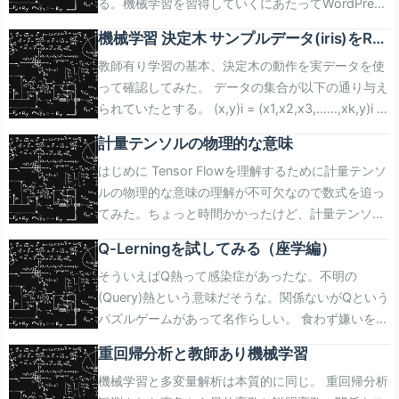
る。機械学習を習得していくにあたってWordPress
式であれば数値計算によらず解析的な手法でパラメ
慮する内容となる。 ITエンジニアのための機械学習
論社 売り上げランキング: 8,130Amazon.co.jpで詳
グデータ(xn,yn,tn)を与えたとき、最良のパラメー
に習得内容をまとめていきたいな、等と思うと、や
タを決めることができる。 ITエンジニアのための機
理論入門posted with amazlet at 17.03.10中井 悦
細を見る 正規分布の確率密度とパラメトリック曲線
タw=(w0,w1,w2)を決めるため、多項式の評価式を
機械学習 決定木 サンプルデータ(iris)をRの
はりHTMLで数式を書くことの限界は見えてくる。
械学習理論入門posted with amazlet at 17.03.10中
司 技術評論社 売り上げランキング:
統計・確率の基本中の基本、正規分布の確率密度。
決定する。正解、不正解を分類する問題であるか
rpartに通してみた
教師有り学習の基本、決定木の動作を実データを使
MathJax-LaTeX 数式を書くツールといえば、今も
井 悦司 技術評論社 売り上げランキング:
8,130Amazon.co.jpで詳細を見る パラメタの評価
データxの発生頻度の平均がµ、分散がσ2である場
ら、全ての不正解データをf(x,y)に与えたときにそ
って確認してみた。 データの集合が以下の通り与え
昔もTeX(LaTeX)。WordPressのエントリにLaTeX
8,130Amazon.co.jpで詳細を見る パラメトリック
M=0のときの二乗誤差、M=1のときの二乗誤差,...と
合の確率密度は次の関数で与えられる。 $$
の評価値が最小になるようにする。 これは、不正解
られていたとする。 (x,y)i = (x1,x2,x3,......,xk,y)i 決
スタイルで数式を記述するプラグイン(MathJax-
モデルとM次多項式曲線 M次多項式をモデルとして
いったように、M次多項式とトレーニングデータの
N(x|mu,sigma^2)=frac{1}{sqrt{2pisigma^2}}e^{-
データを無くすか、なるべく不正解データと距離が
定木とは、従属変数x1,x2,x3.. が説明変数yにどの程
LaTeX)を利用してみたので記事にしてみた。 エン
二乗誤差の最小化問題を解く最小二乗法は最も理解
平均二乗誤差EDを記録していき、EDが最小になる
frac{1}{2sigma^2}(x-mu)^2} $$ で、今、M次多項
近いところを通るf(x,y)を見つけることに他ならな
計量テンソルの物理的な意味
度影響を与えているかを表すデータ構造を指す。説
トリの先頭にショートコードmathjaxを書き、以下
しやすいから良く解説に使われるようだ。自分でも
Mをパラメタとして採用する。平均二乗誤差EDは以
式を考えている。 $$ begin{eqnarray} f(x) &=&
い。ということで不正解データとの距離を定式化す
はじめに Tensor Flowを理解するために計量テンソ
明変数yを予測するモデルであり、教師データ(x,y)i
のような書式で文章を入力する。 $$x=frac{-
理解できたし。。パラメトリックモデルのパラメタ
下の通り。 $$ begin{eqnarray} E_D = frac{1}{2}
w_0 + w_1x + cdots + w_Mx^M &=&
る。 $$ begin{eqnarray} E_n = | f(x_n,y_n) | \\
ルの物理的な意味の理解が不可欠なので数式を追っ
からこのモデルを生成することから「教師あり学
bpmsqrt{b^2-4ac}}{2a}$$ 結果は以下の通りであ
とはM次多項式の係数行列のことではなく次数Mの
sum_{n=1}^{N}bigl( sum_{m=1}^M w_m x_n^m-
sum_{m=0}^M w_mx^m end{eqnarray} $$ サンプ
end{eqnarray} $$ 不正解データについてのみEnを
てみた。ちょっと時間かかったけど、計量テンソル
習」に分類される。その素性がとても簡単なので教
る。 $$x=frac{-bpmsqrt{b^2-4ac}}{2a}$$ うん。
ことだよ。最小二乗法によりM次多項式の係数行列
t_n bigr)^2 end{eqnarray} $$ 平均二乗誤差は、M
ルデータxnに対し観測値tがf(xm)を中心として±σ散
加算する。ただし (xn,yn)は不正解データのみ $$
まではOK。スカラー、ベクトルを説明するまではま
師有り学習の一番最初に出てくる。 中間ノードは根
LaTeXのエスケープ文字はバックスラッシュだか
を求めるのは情報系の一般教養的な感じだったと思
次多項式とトレーニングデータの差の2乗の合計の
らばることを考えると、tはfn,σ2から決まる式とな
begin{eqnarray} E &=& sum_n E_n = sum_n
Q-Lerningを試してみる（座学編）
だ理解できてない。しかし、Ad-HocなIT技術ばか
からそのノードに至るまでの質問を全て満たす説明
ら、[option]+[¥]を打たないといけなくて面倒な以
うけど、どのMを採用すべきかは確かに奥が深そう
1/2だが、評価尺度とするには2乗分と1/2分が無駄
る。 $$ begin{eqnarray} N(t|f(x_n),sigma^2)=
|f(x_n,y_n)| \\ &=& -sum_n (w_0 +
そういえばQ熱って感染症があったな。不明の
り触っていると、数式の美しさは格が違うな。 計量
変数xの集合に対応し、中間ノードから子ノードへ
外はものすごく自然だ。フォントの再現性はこの際
だ。 トレーニングデータからパラメトリックモデル
だから、それを打ち消すために2倍して平方根を取
frac{1}{sqrt{2pisigma^2}}e^{-frac{1}{2sigma^2}
w_1x_n+w_2y_n)t_n end{eqnarray} $$ ここで、無
(Query)熱という意味だそうな。関係ないがQという
テンソルが直感的に何を表しているのかは最後だけ
の枝はその変数yiが取り得る個別の値に対応する。
気にしなくても良いだろう。 数式サンプル いくつ
を決めるプロセスは以下のような感じになる。 現象
ったものを利用する。 $$ E_{RMS} =
{(t-f(x_n))}^2} end{eqnarray} $$ トレーニングデー
理くりベクトル(行列))計算に持ち込む。 $$
パズルゲームがあって名作らしい。 食わず嫌いをし
でOK 変換係数αik=gijって何？を理解するために共
決定木のノードと枝はIF-THEN-ELSEに相当する。
か数式を書いてみる。一番最初は正規分布の確率密
を予測/説明するモデル（数式）を設定する。モデル
sqrt{frac{2E_D}{N}} $$ これまでトレーニングデー
タからパラメータを決定する 未知のサンプルデータ
begin{eqnarray} w &=& left ( begin{array}{c} w_0
ていても仕方がないのでちょっと調べてみた。割と
変ベクトル、反変ベクトルの定義を遡る必要がある
中間ノードから子ノードへの分岐を繰り返すと、説
度！ $$p(x)=frac{1}{sqrt{2pisigma^2}}e^{-frac{1}
にはパラメタが含まれるようにする パラメタの良し
タを使ってM次多項式を作ってきた。このM次多項
(xn,t)ではなく、トレーニングデータ(xn,tn)を代入
\\ w_1 \\ w_2 end{array} right) \\ phi &=& left (
重回帰分析と教師あり機械学習
単純な探索アルゴリズムの一種だった。自然界の～
ベクトルと変換 ある座標系の基底ベクトル
明変数xが唯一に決まる時が来る。根から末端ノー
{2sigma^2}(x-mu)^2}$$ $$p(x)=frac{1}
悪しを評価する基準を作る パラメタの評価基準を利
式にトレーニングデータを入力すれば、それは\"モ
すると、 $$ begin{eqnarray}
begin{array}{c} 1 \\ x_n \\ y_n end{array} right) \\
機械学習と多変量解析は本質的に同じ。 重回帰分析
とか、脳内の～とか言うから胡散臭くなるだけで、
(e1,e2,e3)を、別の座標系のベクトル(e1\',e2\',e3\')
ドまで辿るということは、従属変数に対応する質問
{sqrt{2pisigma^2}}e^{-frac{1}{2sigma^2}(x-
用してモデルにおける最良の評価を与えるパラメタ
デルを確認している\"作業となる。トレーニングデ
N(t_n|f(x_n),sigma^2)= frac{1}
E &=& -sum_n t_nw^Tphi_n end{eqnarray} $$ モ