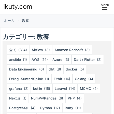
Menu
ホーム
›
教養
カテゴリー:
教養
全て
(314)
Airflow
(3)
Amazon Redshift
(3)
ansible
(1)
AWS
(14)
Azure
(3)
Dart / Flutter
(2)
Data Engineering
(0)
dbt
(8)
docker
(5)
Fellegi-Sunter/Splink
(1)
Fitbit
(16)
Golang
(4)
grafana
(2)
kotlin
(15)
Laravel
(14)
MCMC
(2)
Next.js
(1)
NumPy/Pandas
(6)
PHP
(4)
PostgreSQL
(4)
Python
(17)
Ruby
(11)