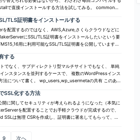
を切り替えられる必要はないから、 わざわざ毎回コンパイルする
\", \"hoge2\", \"hoge3\"] a # \"hoge1\" b # \"hoge2\" c $
評価順序を利用していて、何故そうなるかは深い深い海の底に
tallで直接インストールする方法を試してみる。 commonロ
ルクォートにする。 ヒアドキュメントの終了は識別子も前に
らでも参照できる変数。 構成する文字はローカル変数と同じ。
 vboxに必要だったパッケージたちを入れるロール。 become:
非公式SSL/TLS証明書をインストールする
がzに代入される。 未確保・未定義の変数の評価結果はnilなの
 DOC 文字
z = z || 1 # 10 &&とand、||
rverを配置するのではなく、AWS,Azure,さくらクラウドなどに
、!とnotという風に、同じ意味の論理演算子が対で用意されている。
ィレクトリ以下にrbenvとrubyを入れるロール。 .profileに追加
kerServerにSSL/TLS証明書をインストールしたいという要
oge3\"] a + b # [\"hoge1\",\"hoge2\",\"hoge2\",\"hoge3\"] a
 && z) p x and z # = (p
ける => 20 5e-
ieve the latest rbenv to
 # 2進数の10 => 2 0o10 # 8進数の10 => 8 0d10 # 10進数の
だけでなく、いわゆる格安証明書がリストされておらず、たか
hoge1\",\"hoge2\",\"hoge3\"] y = [\"hoge1\"] x - y #
有する
NG 数値リテラル内で桁表現ができる。(ロケ
まないといけない状況にあります。 FileMaker社は
明書に関する記述を改めましたが[2]、いずれにせよ、適合するか否
イトでなく、サブディレクトリ型マルチサイトでもなく、 単純
小数点にしないで保持できる。 また、小数を既約分数に変換で
 - name: add path
sインスタンスを並列するケースで、 複数のWordPressインス
りループの中と外はスコープが同じ。 for内の変数をfor外でアク
" % 1 # THIS IS TEST INTEGER 01\"
な状況が出来上がります[3]。もともとClosedな傾向が強
wp_usermetaの共有 このあた
ういう理由で発生しているのか確認する術がなく、発生してしまっ
スの数だけ作られるwp_users、wp_usermetaを使わ
異なりeach内の変数はeach外で未初期化。
無料でSSL化する方法
config.phpを修正すれば良い。ただしWordPressの互
do inner_look2 = 500 end inner_loop # undefined variable
eger
書をFMS15,16,17にイン
ーブル
タベースの公開に関してセキュリティが考えられるようになった（本気に
演算、比較演
トのRapidSSL(DV証明
OM_USER_META_TABLE を使用すると、通常 WordPress が
eMakerServerを配置することでお手軽クラウドが完成するので、
a テーブルを使用せず、代わりに指定されたテーブル名を使用してユー
はWebサーバと同じだが、RapidSSLなどドメイン認証式
算子。 演算子の左が大きければ1、等しければ0、右が大きけ
LストアはRapidSSLの
_usermeta\' ); WordPressは互換性確保のため
る場合、FMSは80番で待っている訳ではないから
apidSSLをファイル認証で取得できるのはここだけかもしれま
p_usermetaに拡張情報を持たせることになっている。拡張情
9
次へ
してクロールしてもらう」という手続きを進められない。 じゃ