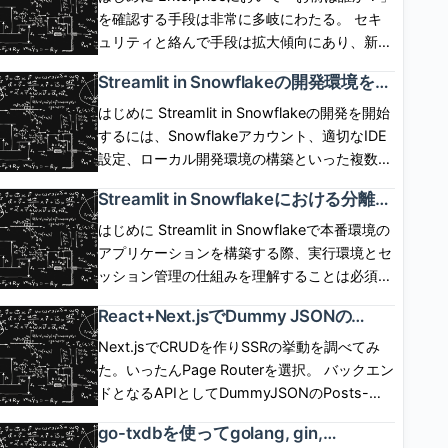
SP,User,IdP間の呼び出しシーケンスは下図の
ではOwner\'s rightsでしか動作せず、 実現が
を確認する手段は非常に多岐にわたる。 セキ
通り。 IdP起点(IdP initiated) flow IdP側にロ
できなかった。6月1日に「Restricted caller\'s
ュリティと絡んで手段は拡大傾向にあり、新し
グインボタンを配置して、ログインボタン押下
rights」が一般提供(GA)され、 caller\'s rights
い認証手段への追従が求められるケースは多
Streamlit in Snowflakeの開発環境を整
でIdP認証とSPログインを開始するフロー。
で Streamlit を動作させられるようになった。
い。 自前で認証情報を保有、管理し、セキュ
備して初めてのアプリケーションを実
SP,User,IdP間の呼び出しシーケンスは下図の
ただし、コンテナインスタンスが必須となる。
リティの保証を担保した手順を用意するのは不
はじめに Streamlit in Snowflakeの開発を開始
装した話
通り。 ログアウト SP側のセッションと、IdP
どういう仕組みで機能するのか気になったので
可能に近い。 現実的には認証情報の保有と管
するには、Snowflakeアカウント、適切なIDE
側のセッションは独立している。SP起点、IdP
調べてみた。 [arst_toc tag=\"h4\"] Restricted
理、および認証手段を専用のプラットフォーム
設定、ローカル開発環境の構築といった複数の
起点のいずれにおいても、 基本的には、片方
caller\'s rightsが一般提供(GA)された これま
に移譲させたい。 実際、認証の泥臭いプロセ
ステップが必要。この記事では、前提条件の確
Streamlit in Snowflakeにおける分離コ
をログアウトしたからといってもう片方が勝手
で、ストアドプロシージャ、SPCSサービス、
スはIdP(Identity Provider)が面倒を見てくれ
認、アプリケーション実装といった標準的なセ
ンテナ環境とセッション管理の仕組み
にログアウトしたりしない。 ChromeでSP起
Streamlit in SnowflakeアプリはOwner\'s
る。 SnowflakeはIdPと薄く関係して、IdPに
ットアップ手順をまとめる。 前提条件と必須
はじめに Streamlit in Snowflakeで本番環境の
を理解した話
点でフェデレーションログインした後、
role、 すなわち、リソースの所有者の権限でし
よる認証結果を使い回すことができる。
の準備作業 Streamlit in Snowflakeの開発を始
アプリケーションを構築する際、実行環境とセ
ChromeでSPのセッションをログアウトした場
か動作させることができなかった。 2026年6
SnowflakeはIdPがどういったプロセスで認証
める前に、複数の前提条件を満たす必要があ
ッション管理の仕組みを理解することは必須で
合、 IdP側のセッションはまだ生きているの
月1日に「Restricted caller’s rights」がGAさ
したのかは一切関与しない。 認証後、「お前
る。 前提条件の詳細： Snowflakeアカウント
ある。標準的なStreamlitとは異なり、
で、Chromeで再度フェデレーションを開始し
React+Next.jsでDummy JSONの
れたことで、 これらのリソースをCaller\'s
にこの権限を与えて良いか？」を実装しなけれ
へのアクセス - 有効なSnowflakeアカウント
Snowflake統合版はSnowflakeの管理するコン
CRUDをCSR/SSRの両方で作成して違
たとき、 IdP側の認証は走らず、SPにログイン
role、すなわち呼び出し元権限で動作させるこ
ばならない場合、 アプリ側に機能サポートが
と、CREATE APPLICATION PACKAGE 権限
テナ内で実行され、アプリケーションのライフ
Next.jsでCRUDを作りSSRの挙動を調べてみ
いを調べてみた話
できる。 ChromeでSP起点でフェデレーショ
とが可能となった。 呼び出し元の権限次第
なければ、コードでそれを保証しなければなら
を持つロールが必須である。ロール設計を行
サイクル、パフォーマンス特性、状態管理が大
た。いったんPage Routerを選択。 バックエン
ンした後、SafariでSP起点でフェデレーション
で、Snowflake側のガバナンスが全く効かな
ない。 Snowflakeは、ここをExternal OAuth
い、この権限を付与したカスタムロールを使用
きく異なる。本稿では、この実行モデルの核心
ドとなるAPIとしてDummyJSONのPosts-
したとき、 Chromeでログアウトしたとして
い、という世界線は存在せず、 「呼び出し元
統合として汎化しフルにサポートしている。
する Pythonの開発環境 - Python 3.8以上がイ
部分に焦点を当て、本番環境での実装判断に必
Docs APIを使用した。 一覧、詳細、更新、削
も、Safariのセッションはログアウトしないた
の権限」に対して「別のロールによる許可」で
go-txdbを使ってgolang, gin,
具体的には、SnowflakeはExternal OAuth統合
ンストールされており、pipやcondaといった
要な知識を整理する。標準的なStreamlitの開発
除が用意される。ただし更新、削除はダミーで