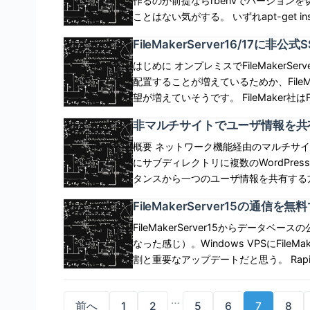
作るのが前提ならrbenvでバージョン
\"hoge3\" end a, b, c = test # [\"hoge1
n\" p hoge # \"100 n\" puts 100 # 100 ヒアドキュメント 変数展開なしのヒアドキュメントは以下の
自己代入。 これは、論理演算の際どい
hoge(x,y) kuma = x + y if x > 10 kuma end > hoge 20,30 => 50 > hoge 5,10 => nil 命名規則2.グロ
ことはない気がする。 いずれapt-get ins
\"hoge3\" 戻りとしてネストした配列を返すことができて、同じ構造の変数に代入できる。（多重代
通り。ヒアドキュメントの開始をシング
ある。 z = z || 1 # 1 z ||= 1 # 1 zが真でない場合、つまりzがfalseかnilの場合に、 論理和演算子の右
ーバル変数 スコープに関係なくどこか
ール 実験の結果、ubuntu/xenial64
入） def test2 return [[\"hoge1\", \"hoge2\"], \"hoge3\"] end (x,y),z = test2 #
FileMakerServer16/17に
スペース禁止。 hoge = 100 str = <<'DOC' #{hoge} HOGE DOC 変数展開ありのヒアドキュメントは
側のオペランドである1の評価結果(=1)
ただし先頭は「$」。 アンダースコア「_」 英数字 $global = 100 def fuga(a,b) $global end > fuga
yes, become_method: sudo で実行。 --- - name: install packages apt: name=\"{{item}}\"
[[\"hoge1\",\"hgoe2\"], \"hoge3\"] +、-演算子 左オペランドと右オペランドの要素の加算、左オペラ
以下の通り。開始をダブルクォートにする。 hoge = 100 str = <<"DOC" #{hoge} HOGE
で、 未定義・未確保の場合に限り初期値を入れることができる。 z = 10 
10,20 => 100 リテラルの種類 Rubyのリテラルは以下。 数値 論理値 文字列 シンボル 配列 ハッシュ
state=present with_items: - gcc - make - libssl-dev - zlib1g-dev rbenv,rubyインストールロール
はじめに オンプレミスでFileMakerSe
ンドから右オペランドの減算 a = [\"hoge1\",\"hoge2\"] # [\"hoge1\",\"hoge2\"] b =
列演算 文字列は+、*に対応している。 hoge = \"HOGE\" + \"FUGA\" # \"HOGEFUGA\" fuga =
とor、!とnot &&とand、||とor
範囲 正規表現 ハッシュ 数値リテラル 整数と浮動小数点を使える。符号、指数表記、基数指定が可
ansible実行ユーザ(ubuntu)のホームデ
配置することが増えているためか、FileMa
[\"hoge2\",\"hoge3\"] # [\"hoge2\",\"h
\"HOGE\" * 3 # \"HOGEHOGEHOGE\" <<により文字列連結。 hoge = \"HOGE\" hoge << "FUGA" #
それぞれ評価時の優先順位が異なる。（以下のようになる） p x && z # = p (x
能。 基数指定でありえない値を指定すると例外。 +100 -200 2e2 # 2 に10の2乗を掛
した内容を反映して次に進まないとエラーになる...->要改良 --- - name: retr
望が増えていそうです。 FileMaker社はFMS15,16用に利用可能なSSL/TLS証明書を公開していますが
- b # [\"hoge1\"] b - a # [\"hoge3\"] 減算の場合、左オペランドに重複があるときは全て削除される x
"HOGEFUGA" 比較演算 文字列の辞書順で比較する。 \"X\" \"Y\" # false \"XXX\" < "XXY" # true
x) and z
e # 5 に10の-3乗を掛ける => 0.05 0b10
~/.rbenv git: repo=https://github.com/sstephenson/rbenv.git dest=/home/{{user}}/.rbenv
[1]、どれもアメリカ本国の業者である
= [\"hoge1\",\"hoge1\",\"hoge2\"] # [\"
"XYZ" == "XYZ" # true 文字列長 .lengthメソッドにより文字列長を返す。バイト数ではなく文字数。
非マルチサイトでユーザ情報を共
10 => 10 0x10 # 16進数の10 => 16 0xfg # 16進数でgは
accept_hostkey=yes force=yes - name: retrieve the latest ruby-build plugin to
だかイントラ用のアプリのために高額なお布施を積
[\"hoge2\",\"hoge3\"] *演算子 右オペランドが数値の場合は左オペランドをその回数繰り返す。 右オ
\"HOGEHOGE\".length # 8 sprintfと% %演算子にはsprintf相当の機能も備わっていて混乱する。 知
ールが違うときはどうなるのだろうか?) 100_000 => 100000 有理数(Rational)、複素数(Complex)も
~/.rbenv/plugins/ruby-build git: repo=git://github.com/sstephenson/ruby-build.git
FMS17用に利用可能なSSL/TLS証
概要 ネットワーク機能経由のマルチサ
ペランドが文字列の場合はjoinと同じ。 a = [1,2,3] a * 2 # [1,2,3,1,2,3] for式,each式 PHPのforeach
らないと訳がわからない。 sprintf(\"THIS IS TEST INTEGER %02d\",1) # \"THIS IS TEST INTEGER
リテラル。 有理数は既約になる。浮動
dest=/home/{{user}}/.rbenv/plugins/ruby-build accept_hostkey=yes force=yes
かは実験してみる必要があります。 適合しない証明書をインストールすると、「通信は暗号化されて
にサブディレクトリに複数のWordPres
に近いforとeach。forは期待と異な
01\" p \"THIS IS TEST INTEGER %02d\
きる！（すごい過剰な感じがする...） 25/45r # (5/9) 3.14r # (157/50) 複素数は実数、虚数の指定を
to ~/.rbenv/bin lineinfile: dest=/home/{{user}}/.profile line=\'PATH=\"$HOME/.rbenv/bin:$PATH\"\'
いるか証明書を検証できない」というおかし
タンスから一つのユーザ情報を共有する方法について書く。 wp_users,
セスできる。 for value in [100,200,300] inner_loop = 500 end inner_loop + 100 # 600 対して
整数、小数を使って表現できる。 12i # (0+12i) 5.6i # (5+6i) 有理数、虚数をミックスすることもでき
state=present create=yes - name: add path to ~/.rbenv/plugins/ruby-build/bin lineinfile:
いFileMakerですが、この状況がど
りを参照すると書いてある。要は、インスタン
eachはループ内とループ外でスコープが
FileMakerServer15の通信を
る。 3.14ri # (0+(157/50)i) 数値クラス 数値クラスのインスタンスである。 一言に数値クラスといっ
dest=/home/{{user}}/.profile line=\'PATH=\"$HOME/.rbenv/plugins/ruby-build/bin:$PATH\"\'
た場合に解決が非常に困難です。 日本の格安SSL/TLS証明書をFMS15,16,17にインストールすること
ず、一つを共有すれば良い。そのためにはwp-
[100,200,300].each 
ても継承関係によって詳細化されている。 a = 100 a.class # Fixnum a.class.superclass # Int
state=present create=yes - name: add initial evaluation of rbenv init lineinfile:
ができましたので、 本記事ではその事実を紹介します。 まず結論 以下の証明
換性的な都合を理解しておく必要がある。 カスタム User テーブルとカスタム Usermeta テ
FileMakerServer15からデー
a.class.superclass.superclass # Numeric 数値クラスに実装された演算子により、数値
dest=/home/{{user}}/.profile line=\'eval \"$(rbenv init -)\"\' state=present create=yes - name: add
ストールできました。 「鍵マーク」は緑色となります。 さくらインターネッ
CUSTOM_USER_TABLE および CUST
なった感じ）。Windows VPSにFil
算を実行できるようになっている。 数値演算 代表的な2項演算子は一通り使える。 1+1 # 2 1-2 # -1
gem lineinfile: dest=/home/{{user}}/.gemrc line=\"gem{{COLON}} --no-ri --no-rdoc\"
書) 1,620円/年 中間CA証明書必須 クロスルート証明書必須 AWS EC2上 WindowsServer2012 R2
利用する user および usermet
割と重要なアップデートだと思う。 Rapid SSLは無理 CSRを作成し、証明書に署名してもらって、秘
3*3 # 9 4/2 # 2 4%3 # 1 代表的な比較演算子も一通り使える。 1==1 # true 1!=5 # true 1=1 # true
state=present create=yes - name: rbenv install 2.4.1 shell: bash -lc \"rbenv install 2.4.1\" - name:
(JPN) または Azure上のWindowsServer2012 R2(JPN) IISでファイル認証 OS、プラットフォーム、
ザー情報を格納します。 define( \'CUSTOM_USER_TABLE\', $table_prefix.\'my_users\' ); define(
密鍵と一緒にサーバにインストールする流れ
怪しい演算子が用意されている。UFO演
rbenv global 2.4.1 shell: bash -lc \"rbenv global 2.4.1\" - name: gem install bundler shell: bash -
Webサーバはオプションです。他でもOKなはずです。 格安証明書で有名なSS
\'CUSTOM_USER_META_TABLE\', $table_prefix.\'my
(かつファイル認証式）の証明書を作成す
…
れば-1。 500 10 # 1 500 500 # 0 10 500 # -1 と書いてあるけど、オペランドがNumericの時の話で
lc \"gem install bundler\"
ファイル認証をやめてしまったので、 R
前へ
1
wp_usersの拡張を推奨しておらず、w
2
5
6
7
8
「DocumentRootにファイルを配置