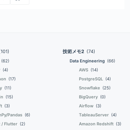
振り分けと考えた方が良さそう。 オペランドが比較不能な場
(PositiveSSL)はいずれも入りませんでした。 中間CA証明
ことで、拡張が必要になったときに初めてwp_usermetaにレ
SLのサイトには以下のような記述がある。 RapidSSL、
 fuga) if compare == 0
書自体のインストールは出来ますが、鍵が「オレンジ色」にな
etaはインスタンス毎の拡張情報であるということ。 そのた
ホームページが未完成、ホームページに運営者情報が掲載されていない
hogeとfugaが比較可能でhogeが大き
ルート証明書を見ています。 なお、FMSには中間証明書を指定
TOM_USER_META_TABLEを指定したとしても、共有しようとし
ームページの場合、審査を通過しないケースが増えておりま
eMaker社が指定する方法で中間CA証明書、クロスルート証明
インスタンス毎にwp_users,wp_usermetaテーブルが作られ
う。 a = 100 a += 20 # 120 a -
なかった。 一般的なフローではないのだか
-----END CERTIFICATE----- -----BEGIN CERTIFICATE-----
1はSuperAdmin的な特別なアカウントで、各インスタンスの
料SSLに触手を伸ばす。 Linuxであれば、
 CERTIFICATE----- -----BEGIN CERTIFICATE-----
すれば良いが、2017年3月現在、WindowsServerで動作する
かないと関数内を最後まで読んで何が最終評価か理解しないといけ
CERTIFICATE-----
(101)
技術メモ2
(74)
「権限なし」となる。そこで、まず、各インスタンスに作られてし
そうである。Windows Serverにvagrant/virtualboxを立
いるが、無いコードも多数ある。資格系はreturn無しの様子。
wp_usersテーブルのアカウントにインスタンス毎の権限を付
それは相当に面倒くさい。 Zero SSL 世の中に
(62)
Data Engineering
(66)
。 面倒だけど、確かにアカウントの互換性は保たれるな。
t認証局側をやってくれるサービスが存在する。Zero SSLだ。
P
(4)
AWS
(14)
ルを置いてくれ、と言われる。Wizardに従ってNextボタンを
hon
(17)
PostgreSQL
(4)
数としてハッシュオブジェクトを渡せるようになる。 def
る。 FMS15側で1)証明書、2)プライ
by
(11)
Snowflake
(25)
、と言われるが、2)のプライベートキーはFMS15で生成した
lin
(15)
BigQuery
(0)
ライベートキーは利用しない。1),2),3)を安全な場所に保管し
ft
(3)
Airflow
(3)
トは依然として使われるようだ。SSLをトンネルとして使うという訳
Py/Pandas
(6)
TableauServer
(4)
 / Flutter
(2)
Amazon Redshift
(3)