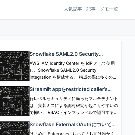
人気記事
記事・メモ一覧
Snowflake SAML2.0 Security
Integrationを使用したSP/IdP Initiated
AWS IAM Identity Center を IdP として使用
SAML Federationと構成の詳細
し、Snowflake SAML2.0 Security
Integration を構成する。 構成の際に多くのパ
ラメタの設定が必要だが、設定可能なパラメタ
Streamlit appをrestricted caller’s
の意味について深掘りしてみる。 この記事は
rightsで動作させる場合にコンテナイ
自分の学び用なので、事実の確認、説明用画像
行レベルセキュリティに頼ったマルチテナント
ンスタンスが必須となる背景を考えた
作成のために生成AIを使用するが、 記事の作
は、実装ミスによる認可破綻が起こりやすいの
話
成、校正には使用しない。 [arst_toc
で怖い。 RBAC・インフラレベルで認可する仕
tag=\"h4\"] SP起点(SP initiated) flow SP側に
組みができれば、appは認可コードを一切かか
Snowflake External OAuthについての
SSOボタンなどを配置して、SSOボタン押下で
ずに、 Snowflakeに認可の安全性を移譲でき
公式ドキュメントを読んでみた話
SSO認証とSPログインを開始するフロー。
る。 しかし、これまでStreamlit in Snowflake
はじめに Enterpriseにおいて「お前は誰か？」