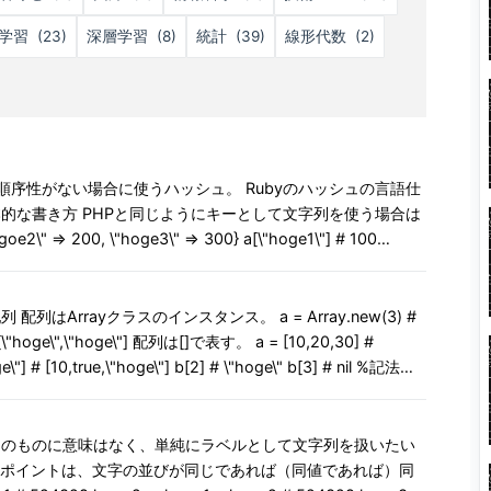
学習
(23)
深層学習
(8)
統計
(39)
線形代数
(2)
序性がない場合に使うハッシュ。 Rubyのハッシュの言語仕
し
ray.new()と同様に、全ての要素として同じオブジェクトを設
] # [10,true,\"hoge\"] b[2] # \"hoge\" b[3] # nil %記法で
に限って、%W、%wによって文字列を配列化できる。 デリ
hoge3, 300]
ト、%wでシングルクォート(なし)。 自動的にダブルクォー
300] b = [[:hoge1,100],[:hoge2,200],[:hoge3,300]].to_h
字列の配列を作るためにダブルクォート、シングルクォートで
ンボル 文字列そのものに意味はなく、単純にラベルとして文字列を扱いたい
数にハッシュを引数と
のポイントは、文字の並びが同じであれば（同値であれば）同
カッコを省略できる。 というか、引数の数が合わなかったと