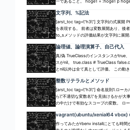
[\'hoge\',\'fuga\'] joinで配列結合 配列と配列を結合して新しい配列を作るのではなく、要素を文字列と
一であること。 hoge1 = :hoge1 p hoge1 # 524328 hoge2 = :hoge1 p hoge2 # 524328 hoge3 =
きに末尾の処理の一つである様子。 ハ
して結合する。 p = [100,200,300] # [100,200,300] p.join # \"100200300\" p.join(\"_\") #
:hoge3 p hoge3 # 324648 文字列からシンボルに変換できる。 hogeA = \"hoge1\".to_sym p
文字列、%記法
尾の引数でないと）、例外が発生する。 def func a, b, c c end func
\"100_200_300\" 配列の生成 Array.new()を使うと同じオブジェクトを持つ配列を作れる。 要素分の
hogeA.object_id # 524328 値の同値性と同一性 演算子==は、例えば2つの文字列の値が等しいかど
100,200,:hoge1=>300,:hoge2=>400 # 
変数が確保されるのではなく、指定した値を
うか（同値であるか）を比較する。 一方で
[arst_toc tag=\"h3\"] 文
:hoge1=>100,:hoge2=>200,300,400 func :hoge1=>100,:hoge2=>200,300,400 # 例外 キーワード
Array.new(2,\"hoge\") # [\"hoge\", \"h
を比較するために、 equal?メソッドを利用する。 hoge_x = \"hoge1\" hoge_y 
を表現する。 前者は変数展開あり、後者
引数 Rubyっぽい書き方。キーワード
a[0].replace(\'fuga\') # [\"fuga\", \"fuga\"] a
hoge_x == hoge_y # true p hoge_x.equal? hoge_y #
to_sメソッドの評価結果が文字列に展開
を呼び出す時の可読性が向上する。 def func hoge1:, hoge2:, hoge3 hoge1 + hoge2 + hoge3 end
と要素数分の変数が確保されて並ぶ。 a = Array.new(2){\'hoge\'} # [\"hoge\", \"hoge\"]
（つまりリテラルを指定すると)オブジェク
きる。 hoge = 10 p \"hoge is #{hoge}\" # hoge is 10 p \'hoge is #{hoge}\' # hoge is #{a} ただ文字
論理値、論理演算子、自己代入
func 100,200,300 # 600
a[0].object_id # 4033 a[1].object_id # 4034 範囲外アクセス 配列の大きさを
つのオブジェクトをhoge1、hoge2が参照する形になる。 hoge1 = \"h
列の中に変数を書いただけではダメで、変数展開用の
き、例外とならず、アクセスしたところま
hoge1.equal? hoge2 # true 片方の変数について値を変更した場合、その変更に対応するオブジェク
展開 シングルクォート、ダブルクォー
真/偽 TrueClassのインスタンスがtrue、
で埋められる。 a = Array.new(3){\"hoge\"} # [\"hoge\",\"hoge\",\"hoge\"] a[5] = \"fuga\" #
トが新たに作られ、 新しいオブジェクトへの参照が作られる。 hoge1 = 
ケープ無しでシングルクォート、ダブルクォートを使えて便利。 hoge =
スがnil。 true.class # TrueClass false.class # FalseClass falseとnilのみ偽として評価される。 false
[\"hoge\",\"hoge\",\"hoge\",nil,nil,\"fuga\"] 負の添え字アクセス 何が何でもコード行を削減
hoge2 = hoge2 + \"fuga\" p hoge1 # h
\"HOGEHOGE\".*% もともとシングルクォート、ダブルクォートの区別により式展開するしないが決
とnil以外は全て真として評価。 この動きにより、変数に値が入っているかどうかは、 nilと比較する必
思！ 配列に負の添え字でアクセスすると\"末尾から数え
引数と仮引数の参照 関数に実引数とし
まっていたが、 当然パーセント記法を使
要はなく変数を評価するだけで良い。 PHPのように変数に値が入っていることをチェックする必要は
整数リテラルとメソッド
\"hoge2\", \"hoge3\"] # [\"hoge1\", \"hoge2\"
し関数内で仮引数に対して処理すると、別の値
またはQを付与することで式展開をする
ない。 if文 オーソドックスなif文。 compare = true if compare then \"OK\" end if文は式なのでif文を
array_slice()に相当するやつ。指定したインデックスから何個
x.object_id # 435123 def func x p x.object_id # 435123 x = 200 p x.object_id # 249821 end 破
る。つまり%Qと同じ。 fuga = 100 %q*#{fuga + 100}* # \"#{fuga + 100}\" %Q*#{fuga + 100}* #
評価すると値が返る。 評価値はif式内で最後に評価された値となる。 a = 
[arst_toc tag=\"h3\"] 命名規則1.ローカル変数 変数名により用途が決まるので理解が必要。 資格系な
# [0, 1, 2, 3, 4, 5, 6] a[2,3] # [2, 3, 4] 以下のように指定したインデックスから何個分を置き換えられ
壊的メソッドと参照 変数の値を変更し
\"200\" Rubyが複雑に見えるのはコイツのせいじゃないだろうか。 文字列の型変換 文字列から整数、
いう構文。簡単にコードが短くなって便利そう
ら\"不適切な変数名\"を見抜けるかが大事。 ローカル変数は、代入が行われたブロックまたは
る。 a = [0, 1, 2, 3, 4, 5, 6] # [0, 1, 2, 3, 4, 5, 6] a[1,2] = \"hoge\" # [0, \"hoge\", 3, 4, 5, 6] b = [0,
ドという。 慣例的に破壊的メソッドの末
浮動小数点、複素数、有理数などへ変換できる
れる。が値が入らない。 意図せず変数が
の中だけで有効なスコープの変数。 ロ
1, 2, 3, 4, 5, 6] # [0, 1, 2, 3, 4, 5, 6] b[1,2] = \"hoge\", \"fuga
確保して参照を変更するメソッドはしばし
用意されている。 厄介そうなことに、
済みだが値なしの変数は明確に異なる。 a = 1 if true p a # 1 b = 1 if false p b # nil もし偽だったら、
アンダースコア「_」 英数字 以下は変数名としてN.G. # アンダースコア以外の記号「-」が使われてい
[0, 1, 2, 3, 4, 5, 6] # [0, 1, 2, 3, 4, 5,
vagrant(ubuntu/xenial64 v
底されておらず、破壊的メソッドなのに「!」がなかったり逆もある。 
そも先頭の文字が変換できないなら0。 \"100\".to_i # 100 \"10ab\".to_i # 10 \"1.1.1\".to_f # 1
を書きたい場合はunless構文を使う。 unless false p 1 # 1 end 単項演算子?は使える。 n = (a==10) ?
る variable-1 # これも safe? # 先頭が数値 100_
playbook (ほぼ失敗作)
\"hoge1\",\"hoge2\",\"hoge3\", 3, 4, 5, 6] 複数の戻り返却と多重代入 複数の値を返す関
\"hogehog\" w # \"hogehoge\" w.chop
\"hoge\".to_i # 0 デバッグ出力と関数 文字列をデバッグ用途に出力するときはpを使う。変数内の式は
true : false 論理演算子 論理演算子は最後に評価したオペランドの値を返す。 評価結果(true,false)を返
義することはできない。 関数内ならスコープ外のローカル変数を参照すると例外。 kuma=20 def
作ってみたがrbenv installにとて
る。複数の値を返すように見えるが配列が返っている。 def test return \"h
展開されない。 他に、print、putsで出力でき
さない。 x = nil && 4 # nil y = 1 || 2 # 1 自己代入 変数が真でない場合に限りその変数に値を代入する
hoge(x,y) kuma end スコープ内で定義されているが評価されていない変数を参照するとnil。 def