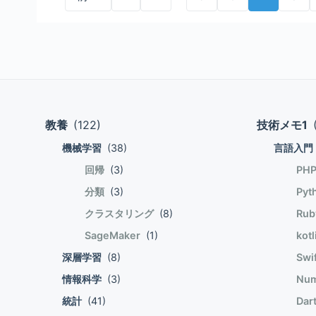
あって、 一般には「正」「0」「負」の
せん。 SSLストアのFujiSSL、ComodoSSL
報をwp_usersのカラムとして持たない
あ、簡易httpdを立てたらどうか。 RapidS
合はnilだそうだ。 if文を使って3方分岐するときに使える。 compare = (hoge
書、クロスルート証明書がないと、証明
コードが作られる。つまり、wp_userm
PositiveSSLをお申込みの方へ 
# hogeとfugaが比較可能で等しいとき elseif compare > 0 # 
ります。FMSは中間CA証明書、クロス
め、CUSTOM_USER_TABLE、CUS
場合、会員制など、ログインが必要なホ
いとき else # 上記以外 (比較可能でfugaが大きいときを含む) end Rubyにはインクリメント演算子、
するUIが一つしかありませんので、Fil
たwp_users、wp_usermetaとは別に
す。 仮のWebサーバを立てて80番を開けてファイルを配置しても、そもそも怪しい署名リクエストは
デクリメント演算子は存在しない。 ので代わりに自己代入演算子を使
書を結合する必要があります。 以下の通り結合し1つのファイルとしておきます。 -----BEGIN
る。 インスタンスのインストール時にID=1番のレコードが作られる。インスタンスの最初の管理者は
リジェクトされちゃうらしい！とりあえず、1日経っても来
= 30 # 90 a *= 2 # 180 数値クラスの演算子であることを意識した書き方をすると、 数値の加算を以
CERTIFICATE----- Root certificate 
このレコードである。wp_usersのID=
ら、仕方ないんじゃないかな。と納得する。そして無
下のように書ける。 a = 100 a .+(50) # 150 メソッド 最後に評価された値が返る。returnで返すとそ
Intermediate certificate 2 -----END
wp_users,wp_usermetaが使われる。 共有しようとするwp_usersには、インストールしたインスタ
Certbotを使って90日間の証明書を発行
こで評価が終了する。 returnを書
教養
(122)
Intermediate certificate 1 -----END 
技術メモ1
ンス用のwp_usermetaが無いので
Certbotが存在せず、Certbotは利用できなさ
ないから 明示的returnを推奨する人も
まったID=1でログインし、次に共有する
てて80番をそこに通すというやり方を思いついたが、
機械学習
(38)
言語入門
def add(x,y) x+y end > add 10,20 30=> nil def predict(hoge) if (hoge) then \"OK\" else \"NG\"
与することで解決する
は便利なサービスがあるものだ。Certbo
回帰
(3)
end end > predict false => \"NG\" 仮引数のデフォルト値を指定できる。指定した引数の数が足りない
PH
手順はここのサイトが詳しかった。 サービスのWizardに従ってCSRとコモンネーム(ドメイン)を入力
場合は例外。 def add(x,y=200) x+y end add 10 => 210 キーワード引数 仮引数に名前をつけること
分類
(3)
すると、サーバの80の指定URLにファイ
Pyt
ができる。 これによりメソッド実行時に引
押下し続ければ、画面に署名済み証明書と中間証明書が表示され
クラスタリング
(8)
Ru
add(x:,y:) x+y end add (x:100,y:200) => 300 キーワード引数にない引数名を指定すると例外。 def
ベートキー、3)中間証明書を入れてくれ
add(x:,y:) x+y end add (x:100,z:200) # 例外 ただし、キーワード引数を定義したメソッドに任意の
SageMaker
(1)
kot
ものをいれる。ZeroSSLで生成されるプ
引数を渡すことができる。 def add(x:,y:,**z) p z x+y end add (x:100,y:200,z:300) # {z=>300} =>
ておくこと。 肝心のポート番号だが、80を閉じても繋がるようになった。しかし、443以外のwell
深層学習
(8)
Swi
300
knownでないFileMaker専用ポー
情報科学
(3)
Num
ではなさそうだ。
統計
(41)
Dart