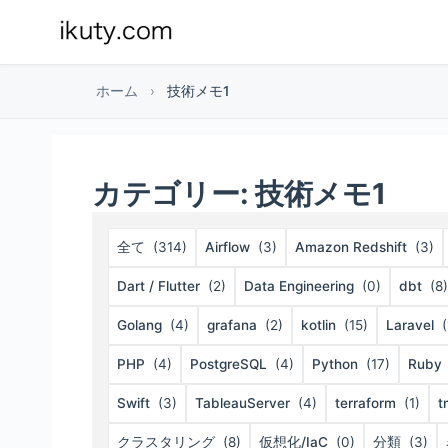
ホーム
›
技術メモ1
カテゴリー:
技術メモ1
全て
(314)
Airflow
(3)
Amazon Redshift
(3)
Dart / Flutter
(2)
Data Engineering
(0)
dbt
(8)
Golang
(4)
grafana
(2)
kotlin
(15)
Laravel
(
PHP
(4)
PostgreSQL
(4)
Python
(17)
Ruby
Swift
(3)
TableauServer
(4)
terraform
(1)
t
クラスタリング
(8)
仮想化/IaC
(0)
分類
(3)