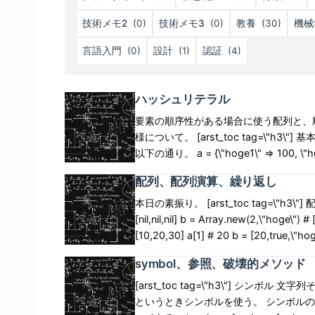
技術メモ2
(0)
技術メモ3
(0)
教養
(30)
機械
言語入門
(0)
設計
(1)
認証
(4)
ハッシュリテラル
要素の順序性がある場合に使う配列と、順
様について。 [arst_toc tag=\"h3\"] 基本的な書き方 PHPと同じようにキーとして文字列を使う場合は
以下の通り。 a = {\"hoge1\" => 100, \"hgoe2\" => 200, \"hoge3\" => 300} a[\"hoge1\"] # 100
a[\"hoge2\"] # 200 a[\"hoge4\"] # nil キーとしてシンボルを使う場合は以下の通り。Rubyっぽくな
配列、配列演算、繰り返し
る。 Ruby1.9以降はこちらを使う。 b = {:hoge1 => 100, :hoge2 => 200, :hoge3 => 300} b[:hoge1]
# 100 b[:hoge2] # 200 b[:hoge4] # nil Hash.new()による生成 Hash.new()により配列の初期値と
本日の素振り。 [arst_toc tag=\"h3\"] 配列 配列はArrayクラスのインスタンス。 a = Array.new(3) #
て新たに確保した変数を設定できる。 Ar
[nil,nil,nil] b = Array.new(2,\"hoge\") # [\"hoge\",\"hoge\"] 配列は[]で表す。 a = [10,20,30] #
定する。 a = Hash.new(100) a[:hoge1] # 100 a[:hoge1].object_id # 12345 a[:hoge2] # 100
[10,20,30] a[1] # 20 b = [20,true,\"hoge\"
a[:hoge2].object_id # 12345 []による生成 面倒くさいことに、キーと値が交互に現れる配列からハッ
配列生成 配列の要素が文字列である場合
symbol、参照、破壊的メソッド
シュを生成できる。 その書き方は以下の通り。 a = Hash[:hoge1, 100, :hoge2, 200, :
ミタは半角スペース、%Wでダブルクォー
# [:hoge1=>100,:hoge2=>200,:hoge3=>
ト、シングルクォートで括るため、 文
[arst_toc tag=\"h3\"] シ
# [:hoge1=>100,:hoge2=>200,:hoge3=>300] 関数の引数、波カッコの省略 関
汚すことを防げる。 p = %W(hoge fuga) # [\"hoge\",\"fuga\"] q = %w(hoge fuga) #
というときシンボルを使う。 シンボル
して与える場合、ハッシュを構成する波