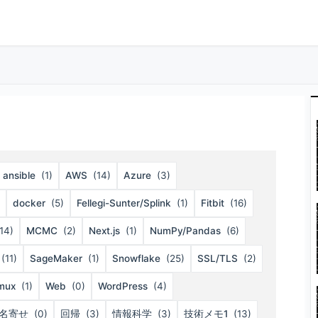
ansible
(1)
AWS
(14)
Azure
(3)
docker
(5)
Fellegi-Sunter/Splink
(1)
Fitbit
(16)
14)
MCMC
(2)
Next.js
(1)
NumPy/Pandas
(6)
(11)
SageMaker
(1)
Snowflake
(25)
SSL/TLS
(2)
mux
(1)
Web
(0)
WordPress
(4)
名寄せ
(0)
回帰
(3)
情報科学
(3)
技術メモ1
(13)