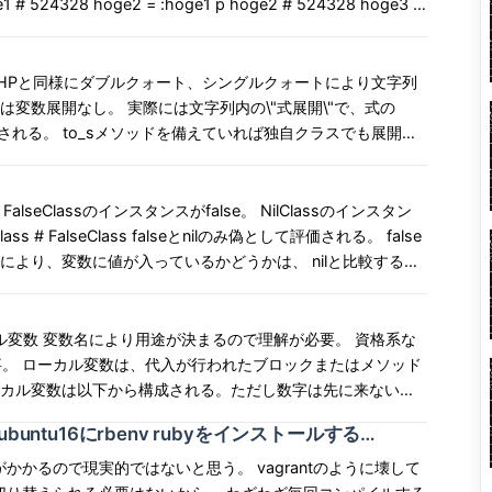
ッシュ引数の波カッコの種略を引数の先頭にもってくると（末
{:hoge1=>300,:hoge2=>400} func
持つ変数が1つ確保されて並ぶ。 a =
、2つの変数のobject_idが等しいかどうか(同一であるか）
字列の式展開 PHPと同様にダブルクォート、シングルクォートにより文字列
oge\"] a.object_id # 4032 b.object_id # 4032
= \"hoge1\" p
は変数展開なし。 実際には文字列内の\"式展開\"で、式の
引数。 キーワードにシンボルで名前をつけることができる。関数
.object_id # 4032 b.object_id # 4032 Array.new(){}だ
 false オブジェクトと参照 変数を宣言すると
される。 to_sメソッドを備えていれば独自クラスでも展開で
トへの参照が与えられる。 以下の場合、\"hoge\"という一
超えてアクセスしたと
oge\" hoge2 = hoge1
識別子がいるんだな。 パーセント記法による式
で配列が広がる。 最初の位置から作った最後の位置までnil
ト以外を使って文字列を作ることもできる。 文字列の中でエス
 FalseClassのインスタンスがfalse。 NilClassのインスタン
\"hoge\" hoge2 = hoge1
 %*THIS IS TEST STRING
したい意
oge p hoge2 # hogefuga hoge1.equal? hoge2 # false 実
た位置\"という意味になる。 a = [\"hoge1\",
て渡した変数と関数内で利用できる仮引数の参照は同じ。 ただ
うと式展開をそのままでは選べない。 パーセントの後にq、
, \"hoge3\"] a[-1] # \"hoge3\" 配列のスライス phpの
が確保され、仮引数はその値への参照となる。 x = 100
しないを選ぶことができる。 なお、デフォルトは式展開をす
分というやつ。 a = [0, 1, 2, 3, 4, 5, 6]
if true 1 end p a # 1 後置ifと
たときに参照を変えずに値を変更するメソッドを破壊的メソッ
。だが...、 後置ifがfalseの場合でも、変数自体は確保さ
メソッド
尾には「!」をつける。 破壊的メソッドと、代入時に別変数を
。 それぞれ、to_i、to_f、to_c、to_rというメソッドが
nilになるコードを書く可能性がある。 未定義の変数と、確保
ーカル変数は以下から構成される。ただし数字は先に来ない。
\" # [0, \"hoge\",\"fuga\", 3, 4, 5, 6] c =
ば同名で、 「!」により区別することがある。 残念ながら徹
型変換ができない場合、変換できるところまで変換する。 そも
 6] c[1,2] = \"hoge1\", \"hoge2\", \"hoge3\" # [0,
box) ubuntu16にrbenv rubyをインストールする
w = \"hogehoge\" w.chop #
or_1000 # 定数 VARIABLE 予約後を変数として再定
数を定義す
! # \"hogehog\" w # \"hogehog\"
も時間がかかるので現実的ではないと思う。 vagrantのように壊して
oge1\", \"hoge2\",
る。こちらは変数内の式が展開される。 hoge = \"100