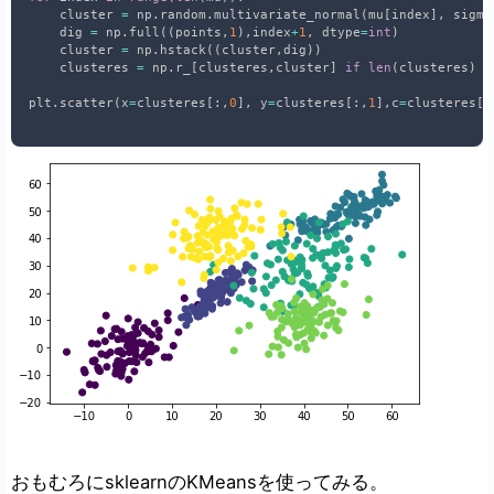
    cluster 
=
 np
.
random
.
multivariate_normal
(
mu
[
index
]
,
 sigma
    dig 
=
 np
.
full
(
(
points
,
1
)
,
index
+
1
,
 dtype
=
int
)
    cluster 
=
 np
.
hstack
(
(
cluster
,
dig
)
)
    clusteres 
=
 np
.
r_
[
clusteres
,
cluster
]
if
len
(
clusteres
)
>
plt
.
scatter
(
x
=
clusteres
[
:
,
0
]
,
 y
=
clusteres
[
:
,
1
]
,
c
=
clusteres
[
:
おもむろにsklearnのKMeansを使ってみる。