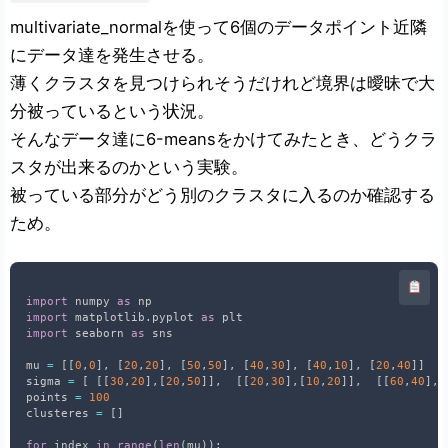
multivariate_normalを使って6個のデータポイント近隣
にデータ達を発生させる。
薄くクラスタを見つけられそうだけれど境界は曖昧で大
分被っているという状況。
そんなデータ達に6-meansをかけてみたとき、どうクラ
スタが出来るのかという実験。
被っている部分がどう別のクラスタに入るのか確認する
ため。
import
 numpy 
as
import
 matplotlib
.
pyplot 
as
import
 seaborn 
as
 sns

mu 
=
[
[
0
,
0
]
,
[
20
,
20
]
,
[
50
,
50
]
,
[
40
,
30
]
,
[
40
,
10
]
,
[
20
,
40
]
]
sigma 
=
[
[
[
30
,
20
]
,
[
20
,
50
]
]
,
[
[
20
,
30
]
,
[
10
,
20
]
]
,
[
[
60
,
40
]
,
[
points 
=
100
clusteres 
=
[
]
for
 index 
in
range
(
len
(
mu
)
)
: