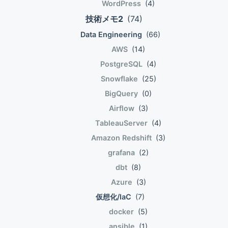
WordPress
(4)
する必要が発生する. 広範囲のデータにロッ
測したクラスラベルと真のクラスラベルの差
う範囲と深さがあればTableauServerの理解
技術メモ2
(74)
クを掛けたり更新したりなどでパフォーマン
が埋まらない。 あっちを立てればこっちが
には不足ないと思う. 試験の概要 Server
スが落ちる. 実際はある程度妥協して実装さ
立たず、みたいになる。 予測したクラスラ
Data Engineering
(66)
Certified Associate試験の概要は以下の通
れる. ACID特性を実現する処理自体が失敗す
ベルと真のクラスラベルを比較するこの方法
り。 合格基準が75%。ベンダー資格として
AWS
(14)
る可能性もある. ファイルシステムやバック
だと、 (Delta w_j := eta(y^{i}-
はこんなものか、若干高いかも。 択一だけ
PostgreSQL
(4)
アップ方式の工夫により冗長化する. 全ての
hat{y})x^{i}_j) が良い値なのか悪い値なの
でなく多肢選択も含まれるので、結構落とせ
Snowflake
(25)
処理を一度に実行することが求められるが、
か、繰り返さないとわからない。 予測と真
ない。 問題数80問に対して90分。問題多
BigQuery
(0)
それは現実的には難しい. ログ先行書き込み
の値の比較を凸で連続な関数で表すことがで
い。合格体験記を見る限り時間が不足しがち
とシャドウページング. トランザクション分
きれば、その関数の凸の底に向かうやり方
な試験。 試験範囲に以下みたいな記述があ
Airflow
(3)
離レベルを設定することで、トランザクショ
で、 「今より良い次の値」に更新する方法
る。難易度の調整パラメータかな。 組織
TableauServer
(4)
ンの並列実行時の厳密性とパフォーマンスの
を解析的に求めることができて都合が良い。
は、タスクを効果的かつ効率的に遂行するこ
Amazon Redshift
(3)
トレードオフを制御できる トランザクショ
真の値と予測した値の差が「損失」とか「コ
とを、当然のように従業員に期待するように
grafana
(2)
ン分離レベル Dirty read. トランザクション
スト」とか呼んで、 「コスト関数」を最小
なりました。Tableau は、時間が成功に欠か
AとトランザクションBが並列実行. AはBの
dbt
(8)
化するパラメータが良いパラメータなんだろ
せないコンピテンシーであると考えており、
途中の状態を見ることができる. Non-
う、という話が進んでいく。 ADALINEの学
そのためこの試験にも時間制限が設けられて
Azure
(3)
repeatable read (Fuzzy read). トランザク
習 線形和をステップ関数に変換する部分が
います。 Tableau Serverは
仮想化/IaC
(7)
ションAとトランザクションBが並列実行. A
あった。 こうして(w^T x varphi(w^T x))空
Linux,WindowsServerいずれのインストー
docker
(5)
が同じデータを2度読む. 1度目はBが書いて
間で (w^T x)が(-1),(+1)に分かれる(w)を求
ルも対応しているが試験はWindows。 個人
ansible
(1)
いない. 2度目はBが書いている. Aから見て1