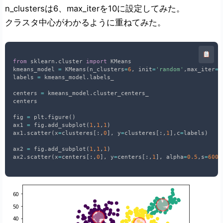
n_clustersは6、max_iterを10に設定してみた。
クラスタ中心がわかるように重ねてみた。
from
 sklearn
.
cluster 
import
 KMeans

kmeans_model 
=
 KMeans
(
n_clusters
=
6
,
 init
=
'random'
,
max_iter
=
1
labels 
=
 kmeans_model
.
labels_

centers 
=
 kmeans_model
.
cluster_centers_

centers

fig 
=
 plt
.
figure
(
)
ax1 
=
 fig
.
add_subplot
(
1
,
1
,
1
)
ax1
.
scatter
(
x
=
clusteres
[
:
,
0
]
,
 y
=
clusteres
[
:
,
1
]
,
c
=
labels
)
ax2 
=
 fig
.
add_subplot
(
1
,
1
,
1
)
ax2
.
scatter
(
x
=
centers
[
:
,
0
]
,
 y
=
centers
[
:
,
1
]
,
 alpha
=
0.5
,
s
=
600
,