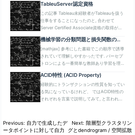
TableuServer認定資格
この記事 Tableau未経験者がTableauを扱う
仕事をすることになったのと, 合わせて
Server Certified Associate資格の取得が必
要になったためいつものごとく学びの軌跡を
機械学習の分類問題と損失関数の最
記録していく. マルチノード高可用性のため
小化の話
[mathjax] 参考にした書籍でこの順序で誘導
の設計を学ぶというモチベ 潰しが効く系で
されていて理解しやすかったです. パーセプ
はないのだが, 実際にインストールして設定
トロンによる一番簡単な教師あり学習を理解
しようとすると知らなければならないことが
する ADALINEにより学習を凸で連続なコス
並んでいる. 使わないけれど知識として並べ
ACID特性 (ACID Property)
ト関数の最小化問題として捉える パーセプ
てある, という一部のベンダー資格とは違う
経験的にトランザクションの性質を知ってい
トロンの学習 2値のラベル((+1),(-1))が付与
印象がある. 通常,いきなりマルチノードで高
る気になっているけれど、 ではACID特性の
されているサンプルデータが与えられたとす
可用性が..とかにはならないはずだがどこか
それぞれを言葉で説明してみて, と言われる
る. ラベル値が(-1)であるデータと, ラベル値
で入門レベルが存在しなければならない. 最
と難しい. おそらくAtomicityだけをACID特
が(+1)であるデータに分類できる. それらの
小構成/シングルノード構成/マルチノード構
性と言ってきた気がする. Wikipediaから. ト
境界が線形和で表される問題である場合, そ
成へとスケールできるアーキテクチャになっ
ランザクション分離レベルもこの際まとめて
の境界を求めることができれば, 未知のデー
ていることを理解することが結局のところス
投
Previous:
自力で生成したデ
Next:
階層型クラスタリン
おく. [arst_toc tag=\"h4\"] 不可分性
タに対してその境界の(+1)側か(-1)側かを判
ケールを前提とした入門になり得ると思う.
ータポイントに対して自力
グとdendrogram / 空間拡散
稿
(Atomicity) トランザクションに含まれるタ