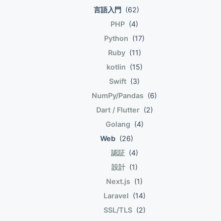
ことを表す. 外部からはトランザクションの
(boldsymbol{w}^T boldsymbol{x}=0)を境
ておりそれほど深くなくてよいと思う. 結果
言語入門
(62)
入りと出だけを知ることができる. 口座Aか
界にステップ関数の応答値が切り替わる. 未
として「ロジックを自分の言葉で説明できる
PHP
(4)
ら口座Bに送金するケースで、口座Aから口
知のデータ(x)に対して, (boldsymbol{w}^T
こと」がゴールになり得る. 個人的な感想を
Python
(17)
座Bに1万円を送金する際に、中間状態とし
boldsymbol{x})はラベルの予測値(+1), (-1)
書くと,もはやかなり覚えてしまっている気
て口座Aから1万円を減らしただけの状態が
を応答する. 予測値(varphi(w^Tx))が正解で
Ruby
(11)
はする. 当面は「学びの軌跡」。合格したと
発生するものとする. 外部からは中間状態は
あるサンプルデータに含まれる(y^{i})と同じ
きに「合格体験記」としてまとめなおす. こ
kotlin
(15)
見ることができず、口座Aから1万円が減り
となる(w)を探したい. それを探していく. 最
の投稿を入り口として各詳細を別記事として
Swift
(3)
口座Bに1万円が足された状態のみを知り得
初,(w)に初期値を設定し, 以下の手続きによ
書いていく予定. 1セクションを1記事として
NumPy/Pandas
(6)
る. 永続性 (Durability) DBMSの管理上の話.
って(w)を更新していく. 上付きの添字はサ
扱い合計4から5記事で詳細を完結する予定.
Dart / Flutter
(2)
トランザクションが完了した場合,障害を受
ンプルデータ内の順序数を表している.
当面は合格体験記ではなく勉強の記録なの
けたとしても完了後の状態を保持できること
(y^{(i)})は(i)番目のサンプルデータ. 右下の添
Golang
(4)
で、資格試験合格のために ここに流入して
を表す. 通常、トランザクション操作はトラ
字は該当サンプルデータの各次元を表してい
しまった人は抜けて他読んだ方が学びになる
Web
(26)
ンザクションログとしてストレージに記録さ
る. (y^{(i)_m})は(y^{(i)})の(m)番目の要素.
と思います. TableauDesktop
認証
(4)
れる. トランザクションログはトランザクシ
現在の(w)を使って予測値を計算する.
TableauServerはTableauDesktopで作った
設計
(1)
ョンの履歴で巻き戻したりできる. システム
(hat{y}=w^T x) (w)を更新する. (Delta w_j
ワークブック等をサーバ上で共有する仕組み
Next.js
(1)
に異常が発生した場合、トランザクションん
:= eta(y^{i}-hat{y})x^{i}_j) 1個のサンプルデ
であることから, 多くの記述において
ログを使って異常発生前の状態まで復旧でき
ータで1回(w)が更新される. そもそもデータ
TableauDesktopの知識が前提とな
Laravel
(14)
る. ACIDの現実 ACID特性を厳密に実装しよ
セットを綺麗に線形和が表す決定境界で分離
る.TableauDesktopで一通り何ができるか
SSL/TLS
(2)
うとすると、より広範囲のデータにアクセス
できないような状態だと、 何度やっても予
を学んだ方が良い.ポチポチで全てやれちゃ