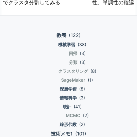
定できる. (m)次のサンプルデータと重みの
あるシステムのシステム構成がここまで明ら
でクラスタ分割してみる
性、単調性の確認
ナ
スクが複数ある場合、全てのタスクが完全に
線形和を考える. [ boldsymbol{z} =
かになっているのも珍しい印象. マルチノー
完了するか、または全く実行されないか、い
boldsymbol{w}^T boldsymbol{x} = w_1
ドと高可用性実現のため, レイヤやコンポー
ビ
ずれかであることを保証すること。 口座Aか
x_1 + w_2 x_2 + cdots x_m x_m ] (z)に関
ネントが想像以上に分離していて, スケール
ゲ
ら口座Bに対して1万円送金する. 口座Aから1
するステップ関数を用意する. こうすること
させる際の自由度の素になっている. スケー
教養
(122)
ー
万円を引くタスクと口座Bに1万円を足すタ
で (z)-(phi(z)) 空間において(z=theta)を境
ルのための設計をゼロベースで学んだ経験が
スクの片方だけが実行されるとおかしなこと
機械学習
(38)
に線形和(z)が(-1),(+1)に分かれることを表
ないため,自分が自作するレベルのシステム
シ
になる. 両方のタスクが成功して取引引きが
現できる. [ varphi(z) = begin{cases} 1 & (z
のアーキテクチャではここまで分解しない
回帰
(3)
ョ
完了するか、両方のタスクが失敗して取引が
gt theta) \\ -1 & (z leq theta) end{cases} ]
な,というのは当然あったが, 正直かなり設計
分類
(3)
ン
失敗するかいずれか 一貫性 (Consistency)
(theta)を左辺に移動し, (x_0 = 1), (w_0 = -
の勉強になった. 対策 過去問が公開されてい
クラスタリング
(8)
トランザクションの開始から終了までの間、
theta) とすると, 線形和に(theta)の項を組み
たり,公式参考書があったりはしないため,試
SageMaker
(1)
操作対象のデータが正常範囲内に収まること
入れることができる. 新しい線形和(z\')が(0)
験のための習得にはなりづらい. マルチノー
を保証すること. 口座Aから口座Bに送金する
になる箇所を境にステップ関数の応答値が切
深層学習
(8)
ド化による高可用性を実現するためのアーキ
ケースで、口座Aに1万円しかないのに2万円
り替わる. [ varphi(z) = begin{cases} 1 &
テクチャを学ぶ機会と捉えれば,結構モチベ
情報科学
(3)
送金しようとして一時的に口座Aが-1万円に
(z-theta gt 0) \\ -1 & (z-theta leq 0)
になると思う. (そんな人いるんでしょう
統計
(41)
なることは一貫性に反する. 一貫性に反する
end{cases} ] [ z\' = z - theta = w_0 x_0 +
か..w) 試験のシラバスが項目単位で並んで
MCMC
(2)
イベントが発生したときにトランザクション
w_1 x_1 + w_2 x_2 + cdots x_m x_m ] あ
いる. この項目を自分の言葉で説明できるこ
線形代数
(2)
を終了する. 独立性 (Isolation) トランザクシ
るパラメータ(boldsymbol{w})が存在すると
とが当面のゴール. 言葉で説明する深さにつ
ョン内の複数の操作は外部からは隠蔽される
して, データ(boldsymbol{x})について,
技術メモ1
(101)
いては,暗記が不要という難易度調整が入っ