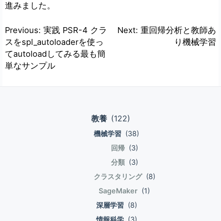
進みました。
投
Previous:
実践 PSR-4 クラ
Next:
重回帰分析と教師あ
スをspl_autoloaderを使っ
り機械学習
稿
てautoloadしてみる最も簡
ナ
単なサンプル
ビ
ゲ
ー
教養
(122)
シ
機械学習
(38)
ョ
回帰
(3)
ン
分類
(3)
クラスタリング
(8)
SageMaker
(1)
深層学習
(8)
情報科学
(3)