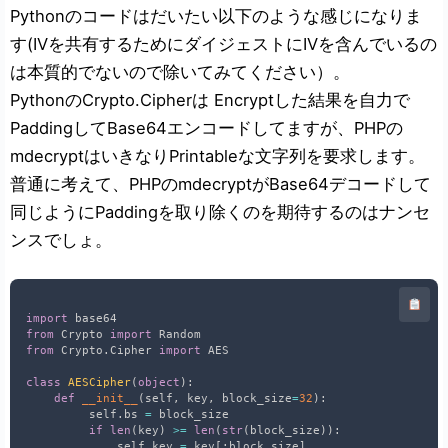
Pythonのコードはだいたい以下のような感じになりま
す(IVを共有するためにダイジェストにIVを含んでいるの
は本質的でないので除いてみてください）。
PythonのCrypto.Cipherは Encryptした結果を自力で
PaddingしてBase64エンコードしてますが、PHPの
mdecryptはいきなりPrintableな文字列を要求します。
普通に考えて、PHPのmdecryptがBase64デコードして
同じようにPaddingを取り除くのを期待するのはナンセ
ンスでしょ。
import
from
 Crypto 
import
from
 Crypto
.
Cipher 
import
 AES

class
AESCipher
(
object
)
:
def
__init__
(
self
,
 key
,
 block_size
=
32
)
:
         self
.
bs 
=
 block_size

if
len
(
key
)
>=
len
(
str
(
block_size
)
)
:
             self
.
key 
=
 key
[
:
block_size
]