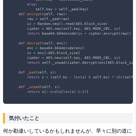
else
:
             self
.
key 
=
 self
.
_pad
(
key
)
def
encrypt
(
self
,
 raw
)
:
         raw 
=
 self
.
_pad
(
raw
)
         iv 
=
 Random
.
new
(
)
.
read
(
AES
.
block_size
)
         cipher 
=
 AES
.
new
(
self
.
key
,
 AES
.
MODE_CBC
,
 iv
)
return
 base64
.
b64encode
(
iv 
+
 cipher
.
encrypt
(
raw
)
)
def
decrypt
(
self
,
 enc
)
:
         enc 
=
 base64
.
b64decode
(
enc
)
         iv 
=
 enc
[
:
AES
.
block_size
]
         cipher 
=
 AES
.
new
(
self
.
key
,
 AES
.
MODE_CBC
,
 iv
)
return
 self
.
_unpad
(
cipher
.
decrypt
(
enc
[
AES
.
block_siz
def
_pad
(
self
,
 s
)
:
return
 s 
+
(
self
.
bs 
-
len
(
s
)
%
 self
.
bs
)
*
chr
(
self
.
def
_unpad
(
self
,
 s
)
:
return
 s
[
:
-
ord
(
s
[
len
(
s
)
-
1
:
]
)
]
気付いたこと
何か勘違いしているかもしれませんが、早々に別の道に