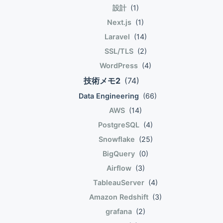
設計
(1)
Next.js
(1)
Laravel
(14)
SSL/TLS
(2)
WordPress
(4)
技術メモ2
(74)
Data Engineering
(66)
AWS
(14)
PostgreSQL
(4)
Snowflake
(25)
BigQuery
(0)
Airflow
(3)
TableauServer
(4)
Amazon Redshift
(3)
grafana
(2)