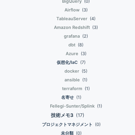
BigQuery
(0)
Airflow
(3)
TableauServer
(4)
Amazon Redshift
(3)
grafana
(2)
dbt
(8)
Azure
(3)
仮想化/IaC
(7)
docker
(5)
ansible
(1)
terraform
(1)
名寄せ
(1)
Fellegi-Sunter/Splink
(1)
技術メモ3
(17)
プロジェクトマネジメント
(0)
未分類
(0)