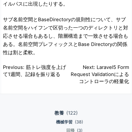
イルパスに出現したりする。
サブ名前空間とBaseDirectoryの規則性について、サブ
名前空間をハイフンで区切った一つのディレクトリと対
応させる場合もあるし、階層構造まで一致させる場合も
ある。名前空間プレフィックスとBase Directoryの関係
性は割と柔軟。
投
Previous:
筋トレ強度を上げ
Next:
Laravel5 Form
て1週間、記録を振り返る
Request Validationによる
稿
コントローラの軽量化
ナ
ビ
ゲ
教養
(122)
ー
機械学習
(38)
シ
回帰
(3)