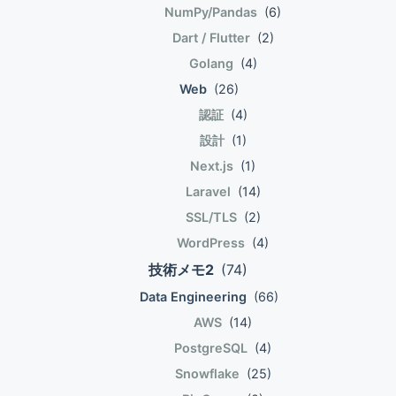
NumPy/Pandas
(6)
Dart / Flutter
(2)
Golang
(4)
Web
(26)
認証
(4)
設計
(1)
Next.js
(1)
Laravel
(14)
SSL/TLS
(2)
WordPress
(4)
技術メモ2
(74)
Data Engineering
(66)
AWS
(14)
PostgreSQL
(4)
Snowflake
(25)