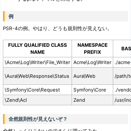
例
PSR-4の例。やはり、どうも規則性が見えない。
FULLY QUALIFIED CLASS
NAMESPACE
BAS
NAME
PREFIX
\Acme\Log\Writer\File_Writer
Acme\Log\Writer
./acme-
\Aura\Web\Response\Status
Aura\Web
/path/
\Symfony\Core\Request
Symfony\Core
./vend
\Zend\Acl
Zend
/usr/i
全然規則性が見えないぞ？