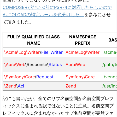
全然しっくりこないのでさらに調べてみた。
COMPOSERがだいぶ前にPSR-4に対応したらしいので
AUTOLOADの補完ルールを色分けした。
を参考にさせ
て頂きました。
FULLY QUALIFIED CLASS
NAMESPACE
BAS
NAME
PREFIX
\Acme\Log\Writer
\
File_Writer
Acme\Log\Writer
./acme-
\Aura\Web
\Response\
Status
Aura\Web
/path/
\Symfony\Core
\
Request
Symfony\Core
./vend
\Zend
\
Acl
Zend
/usr/i
訳にも書いたが、全てのサブ名前空間が名前空間プレフ
ィックスに含まれる訳ではないことに注意。名前空間プ
レフィックスに含まれなかったサブ名前空間が突然ファ