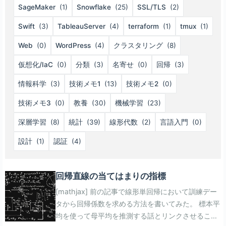
SageMaker
(1)
Snowflake
(25)
SSL/TLS
(2)
Swift
(3)
TableauServer
(4)
terraform
(1)
tmux
(1)
Web
(0)
WordPress
(4)
クラスタリング
(8)
仮想化/IaC
(0)
分類
(3)
名寄せ
(0)
回帰
(3)
情報科学
(3)
技術メモ1
(13)
技術メモ2
(0)
技術メモ3
(0)
教養
(30)
機械学習
(23)
深層学習
(8)
統計
(39)
線形代数
(2)
言語入門
(0)
設計
(1)
認証
(4)
回帰直線の当てはまりの指標
[mathjax] 前の記事で線形単回帰において訓練デー
タから回帰係数を求める方法を書いてみた。 標本平
均を使って母平均を推測する話とリンクさせること