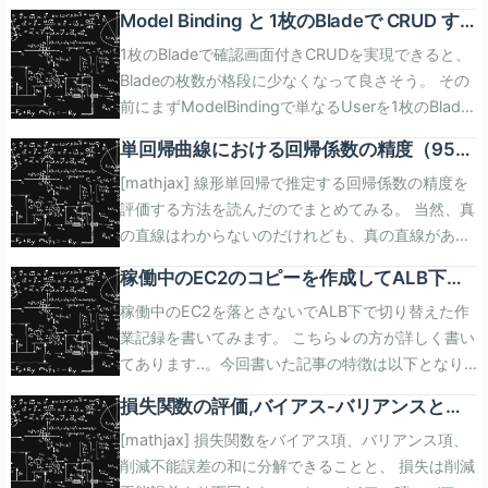
で、 回帰係数の95%信頼区間を求めることができ
Model Binding と 1枚のBladeで CRUD す
た。 回帰係数(hat{beta_0},hat{beta_1})と真の回帰
る
1枚のBladeで確認画面付きCRUDを実現できると、
係数(beta_0,beta_1)の関係がこれ。 [clink
Bladeの枚数が格段に少なくなって良さそう。 その
url=\"https://ikuty.com/2019/05/15/linear_regressi
前にまずModelBindingで単なるUserを1枚のBlade
RSE,真の回帰直線と観測データがどれくらい離れて
でCRUDしてみる。 1枚のBladeが複数の機能で使わ
いるか 真の回帰直線がわかったとしても、全てのデ
単回帰曲線における回帰係数の精度（95%
れることになり、Bladeの中に要素と制御が増えて
ータが回帰直線の上に乗っているのでなければ、 回
信頼区間)
[mathjax] 線形単回帰で推定する回帰係数の精度を
いくため、 実は、Bladeの枚数が増えたとしても1つ
帰直線を使って値を予測したときに誤差が出てく
評価する方法を読んだのでまとめてみる。 当然、真
のBladeを単純にした方が良いのかもしれないが、 1
る。 残差平方和(Residual sum of square)。
の直線はわからないのだけれども、真の直線がある
度作っておくとずっと使えるかもしれないので、そ
WikipediaにもRSS。 (hat{y_i})は訓練データを使っ
と仮定した上で 推定した回帰係数との関係を考える
こまでやってみる。 やること Laravelに最初から付
て得られた回帰係数で作った回帰直線で予測した
稼働中のEC2のコピーを作成してALB下で
ことで、回帰係数の精度について話せるようにな
いてくるUserを使って、name,email,passwordの
値。 だから、RSS自体も訓練データに対応して変動
切り替えた話 WordPress Update Blue
稼働中のEC2を落とさないでALB下で切り替えた作
る。 回帰係数の導出 データポイントが(n)個ある状
CRUDをする。 URL(route)は以下。showのパラメ
する。 begin{eqnarray} RSS=sum_{i=1}^n (y_i-
Green
業記録を書いてみます。 こちら↓の方が詳しく書い
況。 ( (x_1,y_1),(x_2,y_2),cdots,(x_n,y_n) ) 回帰係
タをOptionalにして、あればUpdate、なければ
hat{y_i})^2 end{eqnarray} で、知りたいのはRSSが
てあります..。今回書いた記事の特徴は以下となり
数(hat{beta_0})と(hat{beta_1})を使って線形回帰し
Createする。 Update、Createは、本質的に分ける
訓練データに対してどの程度変動するかだから標準
ます。 AutoScalingグループを使わない ALBの下で
たい。 begin{eqnarray} hat{y} = hat{beta_0} +
べきと考えてURLを別にしてある。 firstOrNew()を
偏差。 標本分散は不偏推定量ではなくて分布の自由
損失関数の評価,バイアス-バリアンスと過
切り替える deploy手順をAWSの外に用意する
hat{beta_1} x end{eqnarray} データポイントと回帰
使うと、あればUserインスタンスを読み込んでくれ
度で割る必要がある...という話があって、 不偏推定
学習のトレードオフ
[mathjax] 損失関数をバイアス項、バリアンス項、
[clink implicit=\"false\"
直線の差を残差平方和(RSS,redisual sum of
る。 なければインスタンスを作る。ただしレコード
量を求める段取りが必要。(n-1)ではなく(n-2)で割
削減不能誤差の和に分解できることと、 損失は削減
url=\"https://qiita.com/keitakn/items/6abe6c971e
square)で表す。 データポイントは既に与えられて
は作らない。新規作成操作時にレコードを作成す
る!。詳しくは以下。 カイ2乗分布になりそうだけれ