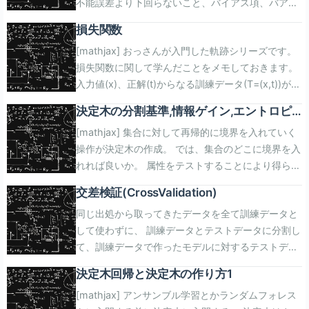
不能誤差より下回らないこと、バイアス項、バアリ
imgurl=\"https://camo.qiitausercontent.co
いるデータなので、(hat{beta_0},hat{beta_1})の関
る。 <?php /* |--------------------------------
ども、自由度が何故(n-2)なのだろうか...。
アンス項のトレードオフが起こること、 を読んだ。
title=\"AWS CodeDeploy でEC2のBlue/Greenデプ
数。 begin{eqnarray} f(hat{beta_0},hat{beta_1}) =
------------------------------------------ |
begin{eqnarray} RSE= sqrt{frac{1}{n-
損失関数
過学習っていうのはこういうことなのか、と腑に落
ロイを作成する\" excerpt=\"AWS CodeDeploy を
(y_1 -hat{beta_0}-hat{beta_1}x_1)^2 + (y_2 -
Web Routes |----------------------------------
2}sum_{i=1}^{n}(y_i-hat{y_i}^2)} end{eqnarray}
[mathjax] おっさんが入門した軌跡シリーズです。
ちたので記念に記事を書いてみる。 （式変形は細か
使ってBlue/Green デプロイの仕組みを構築する為
hat{beta_0}-hat{beta_1}x_2)^2 + cdots + (y_n -
---------------------------------------- | |
[clink implicit=\"false\"
損失関数に関して学んだことをメモしておきます。
いところで間違ってるのと、おっさんのチラシの裏
の手順を紹介します。Blue/Greenデプロイとは？現
hat{beta_0}-hat{beta_1}x_n)^2 end{eqnarray}
Here is where you can register web routes for
url=\"https://stats.stackexchange.com/question
入力値(x)、正解(t)からなる訓練データ(T=(x,t))が大
なので参考にしないでください） 2乗損失の期待値
在稼働している環境と別にもう1つ稼働環境を作成
RSSを最小にする(hat{beta_0})と(hat{beta_1})を求
your application. These | routes are loaded by
divide-rss-by-n-2-to-get-rse/377869\"
量に与えられたときに、 (f(x,w))によって回帰なり
の式変形 モデルを作った後、訓練データ、テストデ
し、ロードバランサー等のルーティングを新環境に
めるために、(hat{beta_0})、(hat{beta_1})それぞれ
the RouteServiceProvider within a group which |
imgurl=\"https://cdn.sstatic.net/Sites/stats/img/l
決定木の分割基準,情報ゲイン,エントロピ
分類なりをする。 仮に立てた(f(x,w))と正解(t)の距
ータそれぞれの全データについて、 2乗損失の期待
向けるデプロイ方法です。常にリクエストを受けて
で偏微分して(0)として解く。 なんでそれぞれ個別
contains the \"web\" middleware group. Now
v=60d6be2c448d\" title=\"Why divide RSS by n-
ー
[mathjax] 集合に対して再帰的に境界を入れていく
離(Lleft(f(x,w),tright))を損失関数と呼んだり。 あえ
値(MSE)を求め、モデルの当てはまりの良さを調べ
いる稼働中のサーバを置き換えるよりも安全にデプ
に偏微分して0と置いて良いかは、 RPML読もうと
create something great! | */
2 to get RSE?\" excerpt=\"The reason is based
操作が決定木の作成。 では、集合のどこに境界を入
て(Lleft(f(x,w),tright))としているのは、 一番わかり
るらしい。 2乗損失を以下のように式変形する。条
ロイ可能なのがメリットになります。\"]
して力尽きたときに理解したので省略。 参考にした
Route::get(\'/user/{user?}\',\'UserController@show\'
on trying to get an unbiased estimator of the
れれば良いか。 属性をテストすることにより得られ
やすそうな残差の2乗だけでなく、他があるから。
件付き期待値(E(t|x))ってなんだ...。
[arst_adsense slotnumber=\"1\"] 現状と動機
本に( hat{beta_0}),(hat{beta_1}),RSSの3次元の図
Route::post(\'/user/\',\'UserController@add\')-
underlying error variance in the regression. In a
る情報量が最も大きくなるように入れる。 汎化能
2乗損失 残差の2乗だと、(f(x,w))と(t)の差が大きい
begin{eqnarray} L(y(x),t)^2 &=& (y(x)-t)^2 \\ &=&
WPCoreアプデとセキュリティパッチはマメに当て
があって、確かにそれで良さそうな予感。
>name(\'postAddUser\');
simple linear regression with normal error terms
交差検証(CrossValidation)
力、みたいな言葉を読んでいくにあたってこの先、
場合に必要以上に大きくなってしまう。 ほとんどの
(y(x)-E(t|x)+E(t|x)-t)^2 \\ &=& left( left( y(x)-
ないといけないと痛感して、 仕方なくBlue Green的
begin{eqnarray} frac{partial}{partial hat{beta_0}}
Route::post(\'/user/{user}\',\'UserController@edit\')
it can be shown that:That is, under the standard
同じ出処から取ってきたデータを全て訓練データと
結構抽象的な話になるので一度確認。 データが(n)
データで残差が0なのに、特殊なデータで残差が100
E(t|x)right) + left( E(t|x) - y(x)right) right)^2 \\
な方法を導入してみた。 ALBの下にWebサーバ1
f(hat{beta_0},hat{beta_1}) = 0 \\ frac{partial}
>name(\'postEditUser\'); コントローラ コントロー
assumption of normally distributed errors, the
して使わずに、 訓練データとテストデータに分割し
個のクラスに分類できるとして、クラス(i)に属する
とかになられたら、 全体の損失は測れそうにない
&=& (y(x)-E(t|x))^2 + 2(y(x)-E(t|x))(E(t|x)-t) +
台。Webサーバの下にDB用EC2が1台(非RDS)。 ア
{partial hat{beta_1}} f(hat{beta_0},hat{beta_1}) =
ラは以下。無条件に保存するだけなのでほとんど何
residual sum-of-squares has a chi-squared
て、訓練データで作ったモデルに対するテストデー
確率を(P_i)とする。 このとき、あるデータがクラス
し、異常値に敏感すぎる。 begin{eqnarray}
(E(t|x)-t)^2 \\ end{eqnarray} 2乗損失の期待値
ップデート対象はWebサーバのみ。 Webサーバ内
0 \\ end{eqnarray} 以下のようになるらしい。
も書いてない。 条件が増えてくるとそれなりに行数
distribution with ?−2 degrees of freedom. \"] 決
タの精度を返す、 みたいなことをやるらしい。交差
(i)に属することを知るには(log_2 frac{1}{P_i})の情
Lleft(f(x,w),tright) = (t-f(x,w))^2 end{eqnarray}
(MSE)は以下。 第2項は(x)、(t)で積分するとゼロに
でWordPressが12個、SNIで動いてる。 x.smallク
(bar{x})、(bar{y})はデータポイントの標本平均。 な
が増える。 ModelBindingの良さは、タイプヒンテ
定係数(R^2) RSS,RSEは(Y)の単位で値が決まる。
決定木回帰と決定木の作り方1
検証(CrossValidation)という名前が付いている、
報量が必要。 その期待値は
Huber損失 単に残差の2乗を使うだけでは不十分
なる! begin{eqnarray} E[L(y(x),t)^2] &=& E[ (y(x)-
ラス。CloudWatchを見るとLoadAverageは常時
ので、データポイントがわかれば計算で求まる。
ィングでEloquentのインスタンスを受けられるこ
(y_i)が無茶苦茶大きいとRSEは大きくなる。 RSEだ
[mathjax] アンサンブル学習とかランダムフォレス
sklearn.model_selection.cross_val_score(
(I(P_1,P_2,cdots,P_n)=sum_{i=1}^{n} P_i log_2
で、\"(f(x,w))と(t)の差の大小にあまり影響されない
E(t|x))^2 + 2(y(x)-E(t|x))(E(t|x)-t) + (E(t|x)-t)^2 ]
30%くらい。 全てのサイトで、pluginでファイルと
begin{eqnarray} hat{beta_1} &=&
と。 変数を受けてEloquentインスタンスを探す手
け見て回帰直線がどれだけ当てはまっているか言え