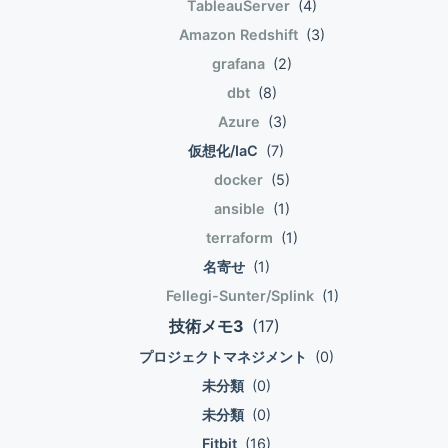
variable X has this distribution with positive
19.04.22Gareth James Daniela Witten Trevor
けに絞って散布図書いて、その上に回帰結果をプロ
TableauServer
(4)
のInboundを受けられるようにすること。 新しいイ
sm-2\']) !!} @endif {!! Form::close() !!}
parameters α and β. 再びベイズ統計へ ベイズの定
Hastie Robert Tibshirani 朝倉書店 売り上げランキ
ットすると、 異常値の0に引っ張られて乱れて
Amazon Redshift
(3)
ンスタンスのヘルスチェックが無事通って2台構成
@endsection まとめ relationもないし懸案の確認画
理を使って出てくる事後確率分布と事前確率分布の
ング: 118,792Amazon.co.jpで詳細を見る
た...。以下は深さ=17の時。むぅ. 真ん中の塊の中を
になった図。 元のEC2をターゲットグループから削
grafana
(2)
面もないので、単純。 次回、has a、has many
関係は以下の通りだった。 $$ begin{eqnarray}
左下から右上に向かってギザギザに進んで欲しいの
除 元のEC2をターゲットグループから削除する。
relation版と、確認画面付きの版を試します。
dbt
(8)
p(mu,sigma^2|boldsymbol{x})&=&frac{p(boldsym
だが、 物凄い引っ張られよう。異常値が原因という
EC2ダッシュボードのモニタリングタブをみて、
{p(boldsymbol{x})} \\ &propto&
Azure
(3)
よりは、引っ張られ過ぎなんだな。
CPU使用率などに変動があることを確認する。 元の
p(boldsymbol{x}|mu,sigma^2)p(mu,sigma^2)
仮想化/IaC
(7)
EC2に対してゴニョゴニョする ALBのターゲットグ
end{eqnarray} $$ 尤度は周辺確率の積として表さ
docker
(5)
ループから外れた元のEC2に対してdeployなりパッ
れるけれども、母集団の平均が既知で分散が未知の
チ当てを実行する。 元のEC2にElasticIPを当ててお
ansible
(1)
場合の話をするので、 確率変数(X)を分散にもつ正
けば、再起動してもIPアドレスは変わらない。 この
terraform
(1)
規分布を考える。(y)は標本平均。(mu)は既知の母
手順においては、新規作成したEC2にElasticIPを当
平均。 $$ begin{eqnarray} p(x | mu, X) &=&
名寄せ
(1)
てる必要はない。 元のEC2のセキュリティグループ
N(x|mu,X) \\ &=& frac{1}{sqrt{2pi x}}expleft(-
Fellegi-Sunter/Splink
(1)
を0.0.0.0/0:80からアクセスできるようにして、
frac{(y-mu)^2}{2x}right) end{eqnarray} $$ 正規分
技術メモ3
(17)
hostsにElasticIPを書いてアクセスするなどの方法
布である尤度に逆ガンマ分布をかけて式変形してい
で、元のEC2にアクセスする。 このためだけにALB
プロジェクトマネジメント
(0)
く。 比例の関係を見たいので定数をのぞいてシンプ
を作って置いておくとそのALBに対して課金されて
ルにするところがポイント。 $$ begin{eqnarray}
未分類
(0)
しまう。 新規作成したEC2を無料枠でやったりして
p(mu,sigma^2|boldsymbol{x}) &propto& frac{1}
未分類
(0)
スペックが低いとパフォーマンスが下がる。 非稼働
{sqrt{2pi x}}expleft(-frac{(y-mu)^2}{2x}right)
Fitbit
(16)
のEC2に当てたElasticIPで課金される。 一時EC2を