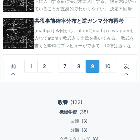
トに入門する前に決定木に入門する。 決定木はやっ
estimator, X, y=None, groups=None,
frac{1}{P_i} = - sum_{n}^{i=1} P_i log_2 P_i)。 情報
こと\"が必要。 残差の絶対値がある値を超えるまで
\\ &=& E[ (y(x)-E(t|x))^2 + (E(t|x)-t)^2 ]
DBをS3にバックアップしている。 localで開
frac{sum_{i=1}^n (x_i-bar{x}) (y_i-bar{y}) }
間がバッサリ無い。 RequestValidatorは載せていま
ない様子。 当てはまりの良さを(0)から(1)の範囲に
ていることが直感的でわかりやすい。 決定木回帰と
scoring=None, cv=’warn’, n_jobs=None,
量の平均をエントロピーとか。 (D_p)個のデータを
は残差の2乗、 超えてからは線形にするというのも
end{eqnarray} 和の期待値は期待値の和なので、
発/WPCore,plugin update/動作確認後、止めずに
{sum_{i=1}^n (x_i-bar{x})^2 }\\ hat{beta_0} &=&
せん。 <?php namespace AppHttpControllers;
おさめる別の指標もある。 TSS (Total sum of
決定木分類。 ここよりはドメインとの連結部分が大
verbose=0, fit_params=None,
(D_{left})、(D_{right})に分割するとする。 その時、
ある(Huber損失)。 begin{eqnarray}
begin{eqnarray} E[L(y(x),t)^2] = E[ (y(x)-
ansibleでdeploy。 deploy実行前に\"メンテナンス
bar{y}-hat{beta_1}bar{x} end{eqnarray} 母回帰直
use AppHttpRequestsAddUserRequest; use
共役事前確率分布と逆ガンマ分布再考
square)として以下。 begin{eqnarray} TSS =
変なんだろうと思った。 あと、Pythonは練習しな
pre_dispatch=‘2*n_jobs’, error_score=’raise-
属性(f)に関する問いを使って分割する。 2分木の左
Lleft(f(x,w),tright) = begin{cases} (t-f(x,w))^2 & t
E(t|x))^2 ] + E[(E(t|x)-t)^2 ] end{eqnarray} (x)の
中\"に設定。deploy完了後に解除する。 アップデー
線の推定 データポイントが同じであれば
AppHttpRequestsEditUserRequest; use
sum_{i-1}^{n}(y_i-bar{y_i})^2 end{eqnarray} (R^2)
[mathjax] 今回から、atomにmathjax-wrapperを
いとな。 CART(Classification and Regression
deprecating’) estimatorとして、例えば決定木分類
ノード、右ノードだからleft,right。 (I(D_p))は分割
in [t-delta,t+delta] \\ 2delta (|t-f|-frac{delta}{2})
出処がテストデータではなく訓練データですよ、と
ト中は管理画面操作禁止を通達。 deploy、パッチ
(hat{beta_0}),(hat{beta_1})は同じになるけれど
AppUser; class UserController extends
として以下。 begin{eqnarray} R^2 &=& frac{TSS-
入れてatomで数式入り文章を書いてみる。 数式を
Tree)法(単に分類と回帰を英語にしただけだ！) 木を
であればDecisionTreeClassifierのインスタンスを渡
前のエントロピー。 (I(D_{left}))、(I(D_{right}))は分
& それ以外 end{cases} end{eqnarray} 損失関数が
明示するために、 以下みたいな書き方に改める。こ
当てでコケると、S3から戻すまで止まる! S3から戻
も、 データポイントを取り直して異なるデータセッ
Controller { public function show($id=null) {
RSS}{TSS} \\ &=& 1-frac{RSS}{TSS} \\ &=& 1 -
書くと瞬時にプレビューができて、10倍は速くなっ
作るのだけれども、それが面白かったので今回と次
す。 Xは説明変数、yは目的変数。交差検証自体の
割後のエントロピー。 分割前には(I(D_p))ビット必
微分可能か 損失関数を最小(極小)にすることが目的
の式の中で(y(x;D))が学習で得られるモデル。 第2
らないと終わる。 やったこと deploy、アップデー
トにすると、(hat{beta_0}),(hat{beta_1})は微妙に
$user = User::firstOrNew([\'id\'=>$id]); return
frac{sum_{i=1}^n (y_i-hat{y_i})^2}{sum_{i-1}^{n}
た気がする。1時間くらいで書いてみる。 母集団の
回で書いてみる。 決定木回帰 (y=(x-0.5)^2)という
アルゴリズムを選択できてcvに渡す値で制御でき
要だったのが、 分割後には(frac{N_{left}}{N_p}
なので..、 損失関数の1階導関数(勾配ベクトル)を使
項は学習とは関係なく発生する数値。
ト時にのみ、WebサーバのEC2をコピーする。 ALB
違う値になる。 じゃあ、データセットを大量に用意
view(\'user\',compact(\'user\')); } public function
(y_i-bar{y_i})^2} end{eqnarray}
(sigma)、(mu)が既知なのなら、共役事前分布は正
2次曲線に従う事象があるとして、(y)を観測すると
る。 学習済みのモデルを渡してスコアが戻るのでは
I(D_{left}) + frac{N_{right}}{N_p} I(D_{right}))ビッ
ってパラメタを更新したりする。 begin{eqnarray}
…
begin{eqnarray} E_D[L(y(x;D),t)^2] &=& E_D[
のターゲットグループにコピーしたEC2を追加す
したとして、(hat{beta_0}),(hat{beta_1})を計算し
add(User $user,AddUserRequest $request) {
前
1
2
7
8
9
10
次
規分布で良いのだから、 一体何をやりたいのか...と
する。 観測による誤差が平均(mu=0)、分散
なく、 単なるモデルのインスタンスと学習前のデー
ト必要になった。と読むらしい。 その差を情報ゲイ
w_{i+1} = w_i - eta left(f\'(x,w),tright)
(y(x;D)-E(t|x;D))^2 ] + \\ && E_D[(E(t|x;D)-t)^2 ]]
る。 元のEC2に対してansibleでdeployする。 元の
まくると、 どこかに収束するんじゃなかろうか。
$user->fill($request-
へ
へ
いう記事になってることに1日経って気づいた...。
(sigma^2=0.1)の正規分布に従うとして(y=(x-
タを別々に渡している作りなのを見ると、 モデル毎
ン(IG(D_p))と呼んで以下のように定義するらしい。
end{eqnarray} 損失関数が微分可能（連続）だと勾
end{eqnarray} 第1項の式変形を続ける。括弧が多
EC2に対してパッチアップデートする。 ALBの先を
標本が大量にあると標本平均は母平均に収束する。
>only([\'name\',\'email\',\'password\']))->save();
チラシの裏程度なので気にしない。 何故、事前分布
0.5)^2+epsilon)。 区間([0.0,1.0])の間に等間隔に存
のスコアを並べてみたくなる..。そういう使い方す
begin{eqnarray} IG(D_p,f) = I(D_P) - frac{N_{left}}
配ベクトルがすぐに求まるので、 損失関数は不連続
すぎて力尽きた..。 余計な項を足して引いて次の式
元のEC2に戻す。 コピーしたEC2を削除する。 メ
標準偏差はより小さくなる。 つまりデータが大量に
return view(\'user\',compact(\'user\')); } public
と事後分布を同じ確率分布に揃えるかというと、計
在する観測値(x,y)。 試行毎に(epsilon)が変わって
るのか? \"スコア\"と言ってるこの値は具体的には何
{N_p} I(D_{left}) - frac{N_{right}}{N_p} I(D_{right})
点をなくすように作るらしい。 (Huber損失の2乗か
変形の足しにするタイプ。 begin{eqnarray} E_D[
ディアライブラリにファイルをアップロードすると
あると、母平均からのズレが小さくなっていく。 大
function edit(User $user,EditUserRequest
算済みの事後分布を次の事前分布として 使うことが
くるので、毎回異なる。 この区間に(16)個のデータ
の値なのか..? K-分割交差検証(K-fold cross-
end{eqnarray} 分割前よりも分割後の方が
ら線形に切り替わるところは連続になってる。) 次
(y(x;D)-E(t|x;D))^2 ] &=& E_D[ ( { y(x;D)-
差分が発生するため、 元EC2と一時EC2のファイル
教養
(122)
数の弱法則、中心極限定理、ルートnの法則。
$request) { $user->fill($request-
できるから。事後分布の計算を繰り返していくと理
があるとして、それを訓練データとして使ってモデ
validation)の場合cvは以下のようになる。 cvを省
(IG(D_p,f))だけエントロピーが低い、という事実に
回以降実際のデータとモデルを使ってやってみる。
E_D[(y(x;D))] } ] &+& { E_D[ y(x;D)] - E[t|x;D])^2 }
達を同期させないといけないけれど、 メンテ中は、
begin{eqnarray} hat{sigma} &=& frac{sigma}
>only([\'name\',\'email\',\'password\']))->save();
機械学習
(38)
論上は精度が上がっていく。 事前分布と事後分布を
ルを作る。 (x_{train},y_{train})とする。 モデルの作
略するとK=3が使われる。使ったデータは例のあや
関して、 分割に使った問いにより、(IG(D_p,f))の情
\\ &=& E_D [ { (y(x;D))-E_D[ y(x;D)] }^2 ] + \\ &=&
管理画面操作を禁止できるという状況であること
{sqrt{n}} \\ hat{sigma}^2 &=& frac{sigma^2}{n}
return view(\'user\',compact(\'user\')); } } Blade 肝
同じ分布にするために、逆ガンマ分布を事前分布と
回帰
(3)
成（学習）はfit()。 Scikit-learnに全て用意されてい
め。 clf = DecisionTreeClassifier(max_depth = 3)
報量を獲得した、と考えるらしい。 情報ゲインが最
E_D [ { E_D[ y(x;D)-E[t|x;D] ] }^2 ] end{eqnarray}
と、 もともとEC2が1台なのでその仕組みを作って
end{eqnarray} begin{eqnarray} lim_{n rightarrow
心のBladeは以下。これだけなのに結構書かないと
して採用する。 そうすることで、左辺の事後分布
てデータを放り込むだけでモデルが出来る。 決定木
# integer, to specify the number of folds in a
大になるような問いを根にもってきて、 再帰的に情
分類
(3)
バイアス・バリアンスと削減不能誤差 以下はバリア
いないから、それは2台以上に増えたときに..。 AMI
infty} hat{sigma}^2 = lim_{n rightarrow infty}
いけない。 laravelcollective/htmlは大分前に
と、右辺の尤度x共役事前分布が共に逆ガンマ分布
の葉の最大値を(5)としている。他のパラメタは全部
(Stratified)KFold, score1 =
報ゲインが大きいものから順に問うことで決定木を
ンス項と書かれている。 モデル((y(x;D))による予測
クラスタリング
(8)
作成 まずAMIを作成。AMIとはAmazon Machine
frac{sigma^2}{n} = 0 end{eqnarray} [clink