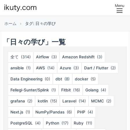
Menu
ホーム
›
タグ: 日々の学び
「日々の学び」一覧
全て
(314)
Airflow
(3)
Amazon Redshift
(3)
ansible
(1)
AWS
(14)
Azure
(3)
Dart / Flutter
(2)
Data Engineering
(0)
dbt
(8)
docker
(5)
Fellegi-Sunter/Splink
(1)
Fitbit
(16)
Golang
(4)
grafana
(2)
kotlin
(15)
Laravel
(14)
MCMC
(2)
Next.js
(1)
NumPy/Pandas
(6)
PHP
(4)
PostgreSQL
(4)
Python
(17)
Ruby
(11)