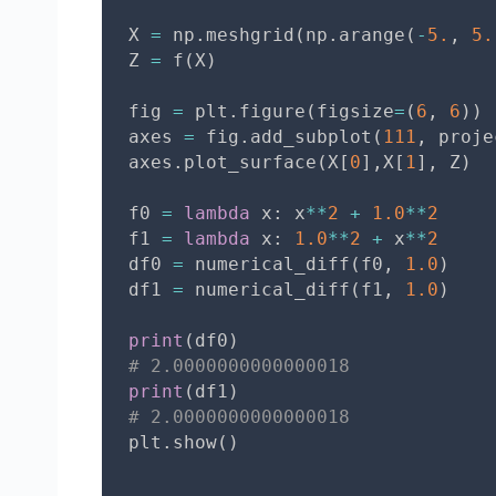
X 
=
 np
.
meshgrid
(
np
.
arange
(
-
5.
,
5.
Z 
=
 f
(
X
)
fig 
=
 plt
.
figure
(
figsize
=
(
6
,
6
)
)
axes 
=
 fig
.
add_subplot
(
111
,
 proje
axes
.
plot_surface
(
X
[
0
]
,
X
[
1
]
,
 Z
)
f0 
=
lambda
 x
:
 x
**
2
+
1.0
**
2
f1 
=
lambda
 x
:
1.0
**
2
+
 x
**
2
df0 
=
 numerical_diff
(
f0
,
1.0
)
df1 
=
 numerical_diff
(
f1
,
1.0
)
print
(
df0
)
# 2.0000000000000018
print
(
df1
)
# 2.0000000000000018
plt
.
show
(
)