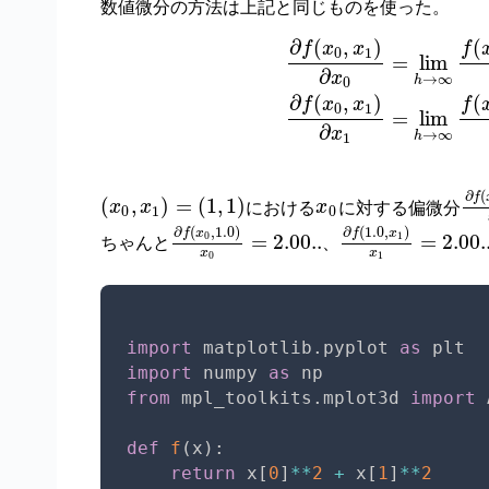
数値微分の方法は上記と同じものを使った。
∂
(
,
)
(
f
x
x
f
0
1
=
lim
∂
x
→
∞
h
0
∂
(
,
)
(
f
x
x
f
0
1
=
lim
∂
x
→
∞
h
1
∂
(
f
(
,
)
=
(
1
,
1
)
における
に対する偏微分
x
x
x
0
1
0
∂
(
,
1.0
)
∂
(
1.0
,
)
f
x
f
x
0
1
=
2.00..
=
2.00.
ちゃんと
、
x
x
0
1
import
 matplotlib
.
pyplot 
as
import
 numpy 
as
from
 mpl_toolkits
.
mplot3d 
import
 
def
f
(
x
)
:
return
 x
[
0
]
**
2
+
 x
[
1
]
**
2