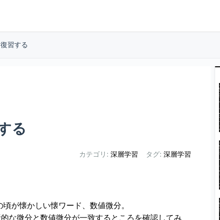
を復習する
する
カテゴリ:
深層学習
タグ:
深層学習
の頃が懐かしい懐ワード、数値微分。
析的な微分と数値微分が一致するところを確認してみ