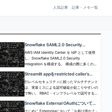
人気記事
記事・メモ一覧
Snowflake SAML2.0 Security
Integrationを使用したSP/IdP Initiated
AWS IAM Identity Center を IdP として使用
SAML Federationと構成の詳細
し、Snowflake SAML2.0 Security
Integration を構成する。 構成の際に多くのパ
ラメタの設定が必要だが、設定可能なパラメタ
Streamlit appをrestricted caller’s
の意味について深掘りしてみる。 この記事は
rightsで動作させる場合にコンテナイ
自分の学び用なので、事実の確認、説明用画像
行レベルセキュリティに頼ったマルチテナント
ンスタンスが必須となる背景を考えた
作成のために生成AIを使用するが、 記事の作
は、実装ミスによる認可破綻が起こりやすいの
話
成、校正には使用しない。 [arst_toc
で怖い。 RBAC・インフラレベルで認可する仕
tag=\"h4\"] SP起点(SP initiated) flow SP側に
組みができれば、appは認可コードを一切かか
Snowflake External OAuthについての
SSOボタンなどを配置して、SSOボタン押下で
ずに、 Snowflakeに認可の安全性を移譲でき
公式ドキュメントを読んでみた話
SSO認証とSPログインを開始するフロー。
る。 しかし、これまでStreamlit in Snowflake
はじめに Enterpriseにおいて「お前は誰か？」