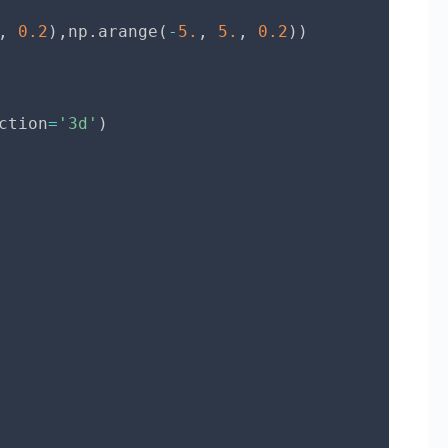
,
0.2
)
,
np
.
arange
(
-
5.
,
5.
,
0.2
)
)
ction
=
'3d'
)