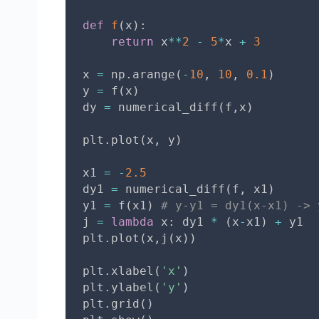
def
f
(
x
)
:
return
 x
**
2
-
5
*
x 
+
3
x 
=
 np
.
arange
(
-
10
,
10
,
0.1
)
y 
=
 f
(
x
)
dy 
=
 numerical_diff
(
f
,
x
)
plt
.
plot
(
x
,
 y
)
x1 
=
-
2.5
dy1 
=
 numerical_diff
(
f
,
 x1
)
y1 
=
 f
(
x1
)
# y-y1 = dy1(x-x1) -> 
j 
=
lambda
 x
:
 dy1 
*
(
x
-
x1
)
+
 y1

plt
.
plot
(
x
,
j
(
x
)
)
plt
.
xlabel
(
'x'
)
plt
.
ylabel
(
'y'
)
plt
.
grid
(
)