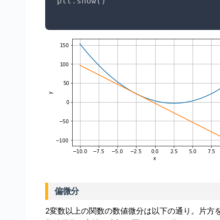
plt
.
show
(
)
偏微分
2変数以上の関数の数値微分は以下の通り。片方