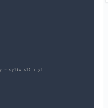
y = dy1(x-x1) + y1