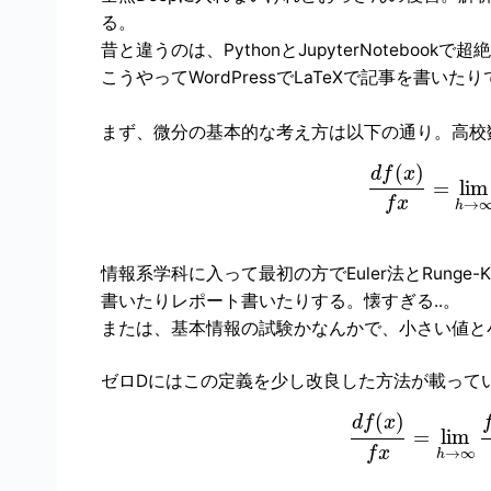
る。
昔と違うのは、PythonとJupyterNoteboo
こうやってWordPressでLaTeXで記事を書いた
まず、微分の基本的な考え方は以下の通り。高校
(
)
d
f
x
=
lim
f
x
→
h
情報系学科に入って最初の方でEuler法とRunge-
書いたりレポート書いたりする。懐すぎる..。
または、基本情報の試験かなんかで、小さい値と
ゼロDにはこの定義を少し改良した方法が載って
(
)
d
f
x
=
lim
f
x
→
∞
h