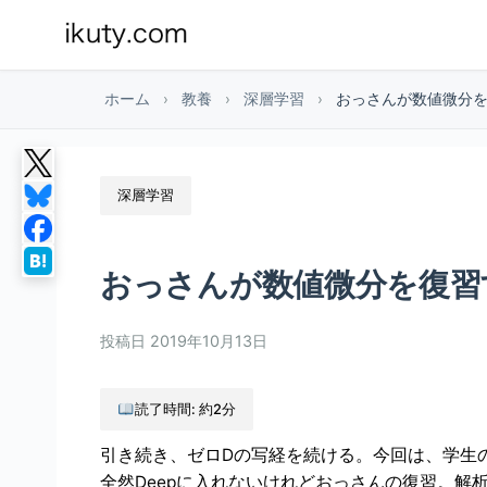
ホーム
›
教養
›
深層学習
›
おっさんが数値微分
深層学習
おっさんが数値微分を復習
投稿日
2019年10月13日
読了時間: 約2分
引き続き、ゼロDの写経を続ける。今回は、学生
全然Deepに入れないけれどおっさんの復習。解