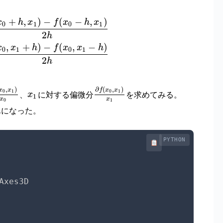
+
,
)
−
(
−
,
)
x
h
x
f
x
h
x
0
1
0
1
2
h
,
+
)
−
(
,
−
)
x
x
h
f
x
x
h
0
1
0
1
2
h
,
)
∂
(
,
)
x
x
f
x
x
0
1
0
1
、
に対する偏微分
を求めてみる。
x
1
x
x
0
1
.
になった。
PYTHON
Axes3D
