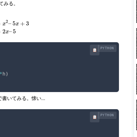
てみる。
2
=
–
5
+
3
x
x
=
2
–
5
x
PYTHON
*
h
)
libで書いてみる。懐い…
PYTHON