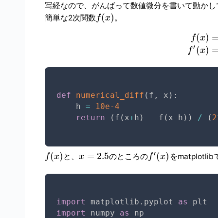
写経なので、がんばって数値微分を書いて動かし
(
)
簡単な2次関数
。
f
x
(
)
f
x
′
(
)
f
x
def
numerical_diff
(
f
,
 x
)
:
    h 
=
10e-4
return
(
f
(
x
+
h
)
-
 f
(
x
-
h
)
)
/
(
2
′
(
)
=
2.5
(
)
と、
のところの
をmatplot
f
x
x
f
x
import
 matplotlib
.
pyplot 
as
import
 numpy 
as
 np
