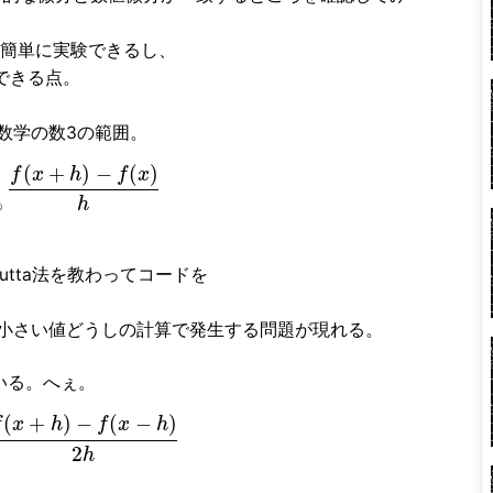
kで超絶簡単に実験できるし、
りできる点。
数学の数3の範囲。
(
+
)
−
(
)
f
x
h
f
x
h
∞
Kutta法を教わってコードを
小さい値どうしの計算で発生する問題が現れる。
いる。へぇ。
(
+
)
−
(
−
)
f
x
h
f
x
h
2
h