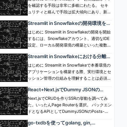
SP,User,IdP間の呼び出しシーケンスは下図の
ではOwner\'s rightsでしか動作せず、 実現が
を確認する手段は非常に多岐にわたる。 セキ
通り。 IdP起点(IdP initiated) flow IdP側にロ
できなかった。6月1日に「Restricted caller\'s
ュリティと絡んで手段は拡大傾向にあり、新し
グインボタンを配置して、ログインボタン押下
rights」が一般提供(GA)され、 caller\'s rights
い認証手段への追従が求められるケースは多
Streamlit in Snowflakeの開発環境を整
でIdP認証とSPログインを開始するフロー。
で Streamlit を動作させられるようになった。
い。 自前で認証情報を保有、管理し、セキュ
備して初めてのアプリケーションを実
SP,User,IdP間の呼び出しシーケンスは下図の
ただし、コンテナインスタンスが必須となる。
リティの保証を担保した手順を用意するのは不
はじめに Streamlit in Snowflakeの開発を開始
装した話
通り。 ログアウト SP側のセッションと、IdP
どういう仕組みで機能するのか気になったので
可能に近い。 現実的には認証情報の保有と管
するには、Snowflakeアカウント、適切なIDE
側のセッションは独立している。SP起点、IdP
調べてみた。 [arst_toc tag=\"h4\"] Restricted
理、および認証手段を専用のプラットフォーム
設定、ローカル開発環境の構築といった複数の
起点のいずれにおいても、 基本的には、片方
caller\'s rightsが一般提供(GA)された これま
に移譲させたい。 実際、認証の泥臭いプロセ
ステップが必要。この記事では、前提条件の確
Streamlit in Snowflakeにおける分離コ
をログアウトしたからといってもう片方が勝手
で、ストアドプロシージャ、SPCSサービス、
スはIdP(Identity Provider)が面倒を見てくれ
認、アプリケーション実装といった標準的なセ
ンテナ環境とセッション管理の仕組み
にログアウトしたりしない。 ChromeでSP起
Streamlit in SnowflakeアプリはOwner\'s
る。 SnowflakeはIdPと薄く関係して、IdPに
ットアップ手順をまとめる。 前提条件と必須
はじめに Streamlit in Snowflakeで本番環境の
を理解した話
点でフェデレーションログインした後、
role、 すなわち、リソースの所有者の権限でし
よる認証結果を使い回すことができる。
の準備作業 Streamlit in Snowflakeの開発を始
アプリケーションを構築する際、実行環境とセ
ChromeでSPのセッションをログアウトした場
か動作させることができなかった。 2026年6
SnowflakeはIdPがどういったプロセスで認証
める前に、複数の前提条件を満たす必要があ
ッション管理の仕組みを理解することは必須で
合、 IdP側のセッションはまだ生きているの
月1日に「Restricted caller’s rights」がGAさ
したのかは一切関与しない。 認証後、「お前
る。 前提条件の詳細： Snowflakeアカウント
ある。標準的なStreamlitとは異なり、
で、Chromeで再度フェデレーションを開始し
React+Next.jsでDummy JSONの
れたことで、 これらのリソースをCaller\'s
にこの権限を与えて良いか？」を実装しなけれ
へのアクセス - 有効なSnowflakeアカウント
Snowflake統合版はSnowflakeの管理するコン
CRUDをCSR/SSRの両方で作成して違
たとき、 IdP側の認証は走らず、SPにログイン
role、すなわち呼び出し元権限で動作させるこ
ばならない場合、 アプリ側に機能サポートが
と、CREATE APPLICATION PACKAGE 権限
テナ内で実行され、アプリケーションのライフ
Next.jsでCRUDを作りSSRの挙動を調べてみ
いを調べてみた話
できる。 ChromeでSP起点でフェデレーショ
とが可能となった。 呼び出し元の権限次第
なければ、コードでそれを保証しなければなら
を持つロールが必須である。ロール設計を行
サイクル、パフォーマンス特性、状態管理が大
た。いったんPage Routerを選択。 バックエン
ンした後、SafariでSP起点でフェデレーション
で、Snowflake側のガバナンスが全く効かな
ない。 Snowflakeは、ここをExternal OAuth
い、この権限を付与したカスタムロールを使用
きく異なる。本稿では、この実行モデルの核心
ドとなるAPIとしてDummyJSONのPosts-
したとき、 Chromeでログアウトしたとして
い、という世界線は存在せず、 「呼び出し元
統合として汎化しフルにサポートしている。
する Pythonの開発環境 - Python 3.8以上がイ
部分に焦点を当て、本番環境での実装判断に必
Docs APIを使用した。 一覧、詳細、更新、削
も、Safariのセッションはログアウトしないた
の権限」に対して「別のロールによる許可」で
go-txdbを使ってgolang, gin,
具体的には、SnowflakeはExternal OAuth統合
ンストールされており、pipやcondaといった
要な知識を整理する。標準的なStreamlitの開発
除が用意される。ただし更新、削除はダミーで