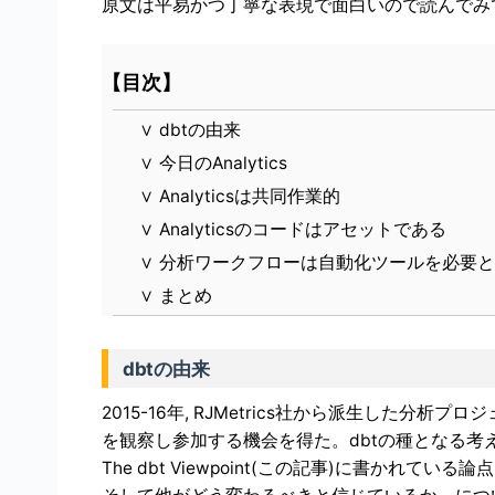
原文は平易かつ丁寧な表現で面白いので読んでみ
【目次】
∨
dbtの由来
∨
今日のAnalytics
∨
Analyticsは共同作業的
∨
Analyticsのコードはアセットである
∨
分析ワークフローは自動化ツールを必要と
∨
まとめ
dbtの由来
2015-16年, RJMetrics社から派生した
を観察し参加する機会を得た。dbtの種となる考
The dbt Viewpoint(この記事)に書かれて