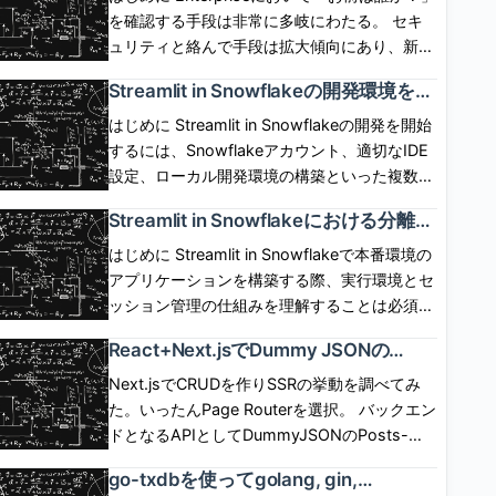
SP,User,IdP間の呼び出しシーケンスは下図の
ではOwner\'s rightsでしか動作せず、 実現が
を確認する手段は非常に多岐にわたる。 セキ
通り。 IdP起点(IdP initiated) flow IdP側にロ
できなかった。6月1日に「Restricted caller\'s
ュリティと絡んで手段は拡大傾向にあり、新し
グインボタンを配置して、ログインボタン押下
rights」が一般提供(GA)され、 caller\'s rights
い認証手段への追従が求められるケースは多
Streamlit in Snowflakeの開発環境を整
でIdP認証とSPログインを開始するフロー。
で Streamlit を動作させられるようになった。
い。 自前で認証情報を保有、管理し、セキュ
備して初めてのアプリケーションを実
SP,User,IdP間の呼び出しシーケンスは下図の
ただし、コンテナインスタンスが必須となる。
リティの保証を担保した手順を用意するのは不
はじめに Streamlit in Snowflakeの開発を開始
装した話
通り。 ログアウト SP側のセッションと、IdP
どういう仕組みで機能するのか気になったので
可能に近い。 現実的には認証情報の保有と管
するには、Snowflakeアカウント、適切なIDE
側のセッションは独立している。SP起点、IdP
調べてみた。 [arst_toc tag=\"h4\"] Restricted
理、および認証手段を専用のプラットフォーム
設定、ローカル開発環境の構築といった複数の
起点のいずれにおいても、 基本的には、片方
caller\'s rightsが一般提供(GA)された これま
に移譲させたい。 実際、認証の泥臭いプロセ
ステップが必要。この記事では、前提条件の確
Streamlit in Snowflakeにおける分離コ
をログアウトしたからといってもう片方が勝手
で、ストアドプロシージャ、SPCSサービス、
スはIdP(Identity Provider)が面倒を見てくれ
認、アプリケーション実装といった標準的なセ
ンテナ環境とセッション管理の仕組み
にログアウトしたりしない。 ChromeでSP起
Streamlit in SnowflakeアプリはOwner\'s
る。 SnowflakeはIdPと薄く関係して、IdPに
ットアップ手順をまとめる。 前提条件と必須
はじめに Streamlit in Snowflakeで本番環境の
を理解した話
点でフェデレーションログインした後、
role、 すなわち、リソースの所有者の権限でし
よる認証結果を使い回すことができる。
の準備作業 Streamlit in Snowflakeの開発を始
アプリケーションを構築する際、実行環境とセ
ChromeでSPのセッションをログアウトした場
か動作させることができなかった。 2026年6
SnowflakeはIdPがどういったプロセスで認証
める前に、複数の前提条件を満たす必要があ
ッション管理の仕組みを理解することは必須で
合、 IdP側のセッションはまだ生きているの
月1日に「Restricted caller’s rights」がGAさ
したのかは一切関与しない。 認証後、「お前
る。 前提条件の詳細： Snowflakeアカウント
ある。標準的なStreamlitとは異なり、
で、Chromeで再度フェデレーションを開始し
React+Next.jsでDummy JSONの
れたことで、 これらのリソースをCaller\'s
にこの権限を与えて良いか？」を実装しなけれ
へのアクセス - 有効なSnowflakeアカウント
Snowflake統合版はSnowflakeの管理するコン
CRUDをCSR/SSRの両方で作成して違
たとき、 IdP側の認証は走らず、SPにログイン
role、すなわち呼び出し元権限で動作させるこ
ばならない場合、 アプリ側に機能サポートが
と、CREATE APPLICATION PACKAGE 権限
テナ内で実行され、アプリケーションのライフ
Next.jsでCRUDを作りSSRの挙動を調べてみ
いを調べてみた話
できる。 ChromeでSP起点でフェデレーショ
とが可能となった。 呼び出し元の権限次第
なければ、コードでそれを保証しなければなら
を持つロールが必須である。ロール設計を行
サイクル、パフォーマンス特性、状態管理が大
た。いったんPage Routerを選択。 バックエン
ンした後、SafariでSP起点でフェデレーション
で、Snowflake側のガバナンスが全く効かな
ない。 Snowflakeは、ここをExternal OAuth
い、この権限を付与したカスタムロールを使用
きく異なる。本稿では、この実行モデルの核心
ドとなるAPIとしてDummyJSONのPosts-
したとき、 Chromeでログアウトしたとして
い、という世界線は存在せず、 「呼び出し元
統合として汎化しフルにサポートしている。
する Pythonの開発環境 - Python 3.8以上がイ
部分に焦点を当て、本番環境での実装判断に必
Docs APIを使用した。 一覧、詳細、更新、削
も、Safariのセッションはログアウトしないた
の権限」に対して「別のロールによる許可」で
go-txdbを使ってgolang, gin,
具体的には、SnowflakeはExternal OAuth統合
ンストールされており、pipやcondaといった
要な知識を整理する。標準的なStreamlitの開発
除が用意される。ただし更新、削除はダミーで