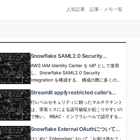
人気記事
記事・メモ一覧
Snowflake SAML2.0 Security
Integrationを使用したSP/IdP Initiated
AWS IAM Identity Center を IdP として使用
SAML Federationと構成の詳細
し、Snowflake SAML2.0 Security
Integration を構成する。 構成の際に多くのパ
ラメタの設定が必要だが、設定可能なパラメタ
Streamlit appをrestricted caller’s
の意味について深掘りしてみる。 この記事は
rightsで動作させる場合にコンテナイ
自分の学び用なので、事実の確認、説明用画像
行レベルセキュリティに頼ったマルチテナント
ンスタンスが必須となる背景を考えた
作成のために生成AIを使用するが、 記事の作
は、実装ミスによる認可破綻が起こりやすいの
話
成、校正には使用しない。 [arst_toc
で怖い。 RBAC・インフラレベルで認可する仕
tag=\"h4\"] SP起点(SP initiated) flow SP側に
組みができれば、appは認可コードを一切かか
Snowflake External OAuthについての
SSOボタンなどを配置して、SSOボタン押下で
ずに、 Snowflakeに認可の安全性を移譲でき
公式ドキュメントを読んでみた話
SSO認証とSPログインを開始するフロー。
る。 しかし、これまでStreamlit in Snowflake
はじめに Enterpriseにおいて「お前は誰か？」