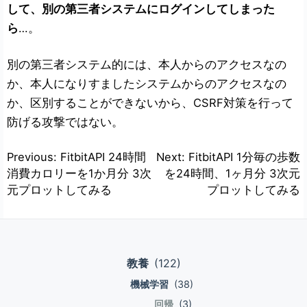
して、別の第三者システムにログインしてしまった
ら
…。
別の第三者システム的には、本人からのアクセスなの
か、本人になりすましたシステムからのアクセスなの
か、区別することができないから、CSRF対策を行って
防げる攻撃ではない。
投
Previous:
FitbitAPI 24時間
Next:
FitbitAPI 1分毎の歩数
消費カロリーを1か月分 3次
を24時間、1ヶ月分 3次元
稿
元プロットしてみる
プロットしてみる
ナ
ビ
ゲ
教養
(122)
ー
機械学習
(38)
シ
回帰
(3)