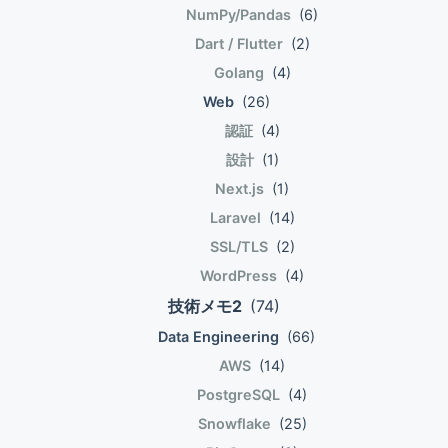
NumPy/Pandas
(6)
Dart / Flutter
(2)
Golang
(4)
Web
(26)
認証
(4)
設計
(1)
Next.js
(1)
Laravel
(14)
SSL/TLS
(2)
WordPress
(4)
技術メモ2
(74)
Data Engineering
(66)
AWS
(14)
PostgreSQL
(4)
Snowflake
(25)