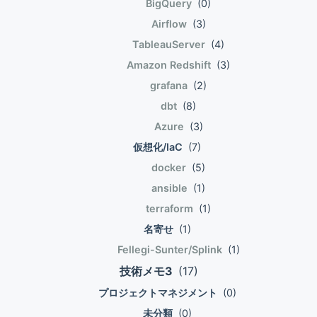
BigQuery
(0)
Airflow
(3)
TableauServer
(4)
Amazon Redshift
(3)
grafana
(2)
dbt
(8)
Azure
(3)
仮想化/IaC
(7)
docker
(5)
ansible
(1)
terraform
(1)
名寄せ
(1)
Fellegi-Sunter/Splink
(1)
技術メモ3
(17)
プロジェクトマネジメント
(0)
未分類
(0)