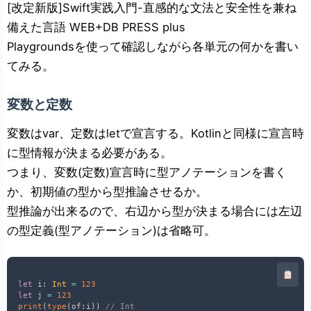
[改定新版]Swift実践入門-直感的な文法と安全性を兼ね
備えた言語 WEB+DB PRESS plus
Playgroundsを使って確認しながら各単元の何かを書い
てみる。
変数と定数
変数はvar、定数はletで宣言する。Kotlinと同様に宣言時
に型情報が決まる必要がある。
つまり、変数(定数)宣言時に型アノテーションを書く
か、初期値の型から型推論させるか。
型推論が出来るので、右辺から型が決まる場合には左辺
の型定義(型アノテーション)は省略可。
let
 i
:
Int
=
123
let
 j 
=
123
print
(
type
(
of
:
i
)
)
// Int