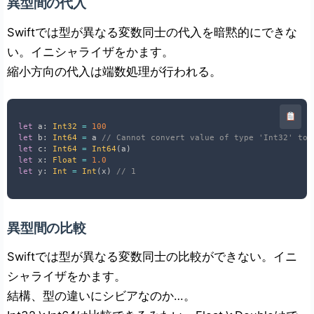
異型間の代入
Swiftでは型が異なる変数同士の代入を暗黙的にできな
い。イニシャライザをかます。
縮小方向の代入は端数処理が行われる。
let
 a
:
Int32
=
100
let
 b
:
Int64
=
 a 
// Cannot convert value of type 'Int32' to 
let
 c
:
Int64
=
Int64
(
a
)
let
 x
:
Float
=
1.0
let
 y
:
Int
=
Int
(
x
)
// 1
異型間の比較
Swiftでは型が異なる変数同士の比較ができない。イニ
シャライザをかます。
結構、型の違いにシビアなのか…。