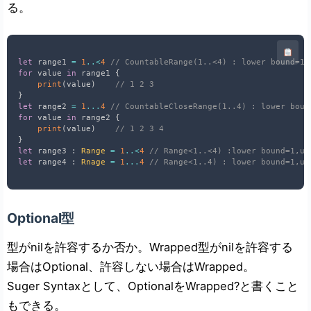
る。
let
 range1 
=
1
..<
4
// CountableRange(1..<4) : lower bound=1,
for
 value 
in
 range1 
{
print
(
value
)
// 1 2 3
}
let
 range2 
=
1
...
4
// CountableCloseRange(1..4) : lower boun
for
 value 
in
 range2 
{
print
(
value
)
// 1 2 3 4
}
let
 range3 
:
Range
=
1
..<
4
// Range<1..<4) :lower bound=1,up
let
 range4 
:
Rnage
=
1
...
4
// Range<1..4) : lower bound=1,up
Optional
型
型がnilを許容するか否か。Wrapped型がnilを許容する
場合はOptional
、許容しない場合はWrapped。
Suger Syntaxとして、Optional
をWrapped?と書くこと
もできる。