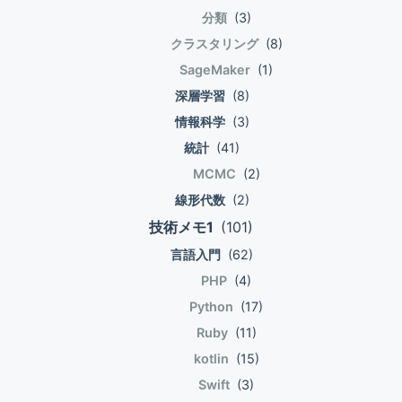
android.support.v7.app.AppCompatActivity
た位置のアイテムを表示するためのビューを
分類
(3)
ョ
import android.os.Bundle import
取得する。 convertViewには、画面から表
クラスタリング
(8)
ン
android.widget.ListView import
示しきれなくなったViewが来る。 既に画面
SageMaker
(1)
com.example.ikuty.myapplication.model.Articl
に表示されているならばnullが来る。 画面か
class MainActivity : AppCompatActivity()
深層学習
(8)
ら表示しきれなくなった
{ override fun
View(convertView)を使い回すことで負荷
情報科学
(3)
onCreate(savedInstanceState: Bundle?) {
削減する。 Get a View that displays the
統計
(41)
super.onCreate(savedInstanceState)
data at the specified position in the data
MCMC
(2)
setContentView(R.layout.activity_main)
set. convertViewをArticleViewにダウンキ
線形代数
(2)
val listAdapter =
ャストした結果をViewとする。 ダウンキャ
ArticleListAdapter(applicationContext) val
技術メモ1
(101)
ストがnullならばエルビス演算子(?:)の右辺
dummyArticle1 =
が評価され、新しいArticleViewが作られ
言語入門
(62)
dummyArticle(\"ikuty.com記事
る。 View = ((convertView as?
PHP
(4)
1\",\"ikuty1\") val dummyArticle2 =
ArticleView) ?: ArticleView(context)).apply
Python
(17)
dummyArticle(\"ikuty.com記事
{ setArticle(articles[position]) package
2\",\"ikuty2\") listAdapter.articles =
Ruby
(11)
com.example.ikuty.myapplication import
listOf(dummyArticle1,dummyArticle2) val
android.content.Context import
kotlin
(15)
listView: ListView =
android.view.View import
Swift
(3)
findViewById(R.id.list_view) as ListView
android.view.ViewGroup import