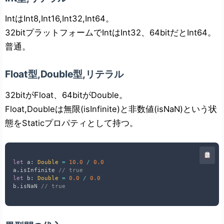
IntはInt8,Int16,Int32,Int64。
32bitプラットフォームでIntはInt32、64bitだとInt64。
普通。
Float型,Double型,リテラル
32bitがFloat、64bitがDouble。
Float,Doubleは無限(isInfinite)と非数値(isNaN)という状
態をStaticプロパティとして持つ。
let
 a
:
Double
=
10.0
/
0.0
a
.
isInfinite 
// true
let
 b
:
Double
=
0.0
/
0.0
b
.
isNaN 
// true