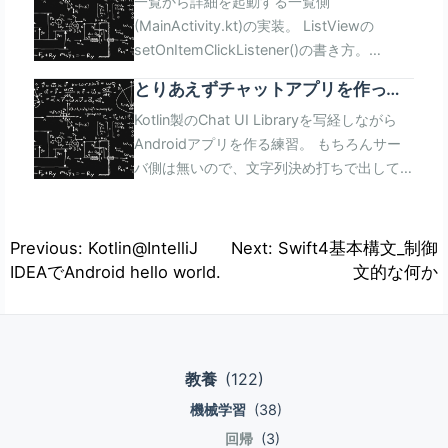
一覧から詳細を起動する一覧側
Any? fun getItemId(position: Int): Long
(MainActivity.kt)の実装。 ListViewの
fun getView(position:Int,convertView:
setOnItemClickListener()の書き方。
View?,parent: ViewGroup?): View fun
setOnItemClickListener()の引数は
getCount(): Int 名前の通り、リストビュー
とりあえずチャットアプリを作って
AdapterView.OnItemClickListenerオブジェ
が保持するアイテムの個数を返す。
みる
Kotlin製のChat UI Libraryを写経しながら
クトを取る。 OnItemClickListenerオブジェ
ListViewAdapterが保持するList<Article&gt
Androidアプリを作る練習。 もちろんサー
クトは1つの仮想関数(Single Abstract
のサイズを返すようにする。 fun
バ側は無いので、文字列決め打ちで出してる
Method)を持っていて、 それを実装したも
getItem(position: Int): Any? 名前の通り、
だけ。 昔作ったJava製のものと基本的なこ
のを渡すことになる。 本来、
指定した位置のアイテムを返す。 保持する
とは変わっていない様子。
OnItemClicListenerを派生したオブジェクト
List<Article&gtの要素を返すようにする。
https://github.com/bassaer/ChatMessageView
でSAMを実装したものを渡す、という とて
fun getItemId(position: Int): Long 指定し
投
Previous:
Kotlin@IntelliJ
Next:
Swift4基本構文_制御
null安全性の絶対的な安心感。これに尽き
も長い記述になるのだけれども、仮想関数が
た位置のアイテムに関するアプリケーション
IDEAでAndroid hello world.
文的な何か
稿
る。。 自分のような素人が書いてもぬるぽ
1個だけならば代わりにラムダ式を1個渡せば
固有のIDを返す。 ListViewの外から「位置-
ナ
で落ちないというのは奇跡!。 Swiftとそっく
良い。 (SAM変換)。 ActivityからIntentを取
>固有ID」を取得できる。 アイテムを取得し
りという噂なので、 もしかするとKotlinから
得してIntentからActivityを起動する、とい
てアイテムからIDを取るんじゃダメなの
ビ
Swiftに移植するのは簡単なのかも。
う書き方。 Intentを取得するときにパラメタ
か...。 Get the row id associated with the
ゲ
教養
(122)
(今回の場合はArticleインスタンス)が渡る。
specified position in the list. fun
ー
機械学習
(38)
package
getView(position:Int,convertView:
com.example.ikuty.myapplication import
View?,parent: ViewGroup?): View 指定し
シ
回帰
(3)