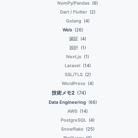
NumPy/Pandas
(6)
listView.adapter = listAdapter
android.widget.BaseAdapter import
Dart / Flutter
(2)
listView.setOnItemClickListener {
com.example.ikuty.myapplication.model.Articl
adapterView,view, position, id -> val
Golang
(4)
import
article = listAdapter.articles[position]
com.example.ikuty.myapplication.view.Article
Web
(26)
ArticleActivity.intent(this, article).let {
class ArticleListAdapter(private val
認証
(4)
startActivity(it) } } } }
context: Context): BaseAdapter() { var
設計
(1)
articles: List = emptyList() override fun
Next.js
(1)
getCount(): Int = articles.size override fun
getItem(position: Int): Any? =
Laravel
(14)
articles[position] override fun
SSL/TLS
(2)
getItemId(position: Int): Long = 0
WordPress
(4)
override fun getView(position: Int,
技術メモ2
(74)
convertView: View?, parent:
Data Engineering
(66)
ViewGroup?): View = ((convertView as?
ArticleView) ?: ArticleView(context)).apply
AWS
(14)
{ setArticle(articles[position]) } }
PostgreSQL
(4)
Snowflake
(25)
BigQuery
(0)