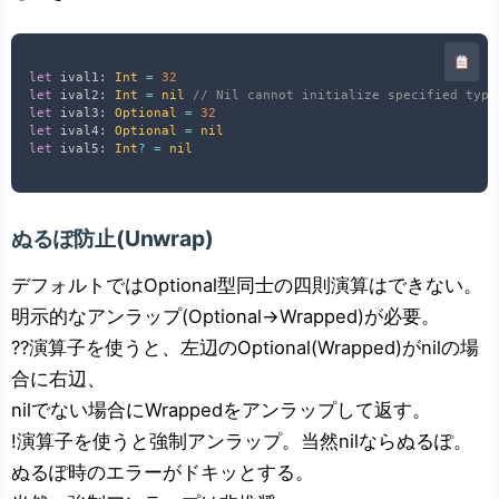
let
 ival1
:
Int
=
32
let
 ival2
:
Int
=
nil
// Nil cannot initialize specified type
let
 ival3
:
Optional
=
32
let
 ival4
:
Optional
=
nil
let
 ival5
:
Int
?
=
nil
ぬるぽ防止(Unwrap)
デフォルトではOptional
型同士の四則演算はできない。
明示的なアンラップ(Optional
->Wrapped)が必要。
??演算子を使うと、左辺のOptional(Wrapped)がnilの場
合に右辺、
nilでない場合にWrappedをアンラップして返す。
!演算子を使うと強制アンラップ。当然nilならぬるぽ。
ぬるぽ時のエラーがドキッとする。