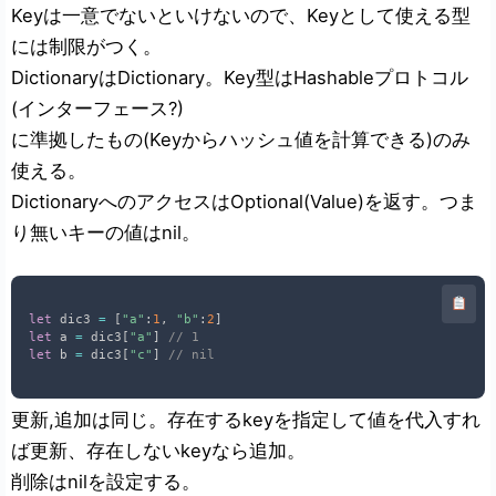
Keyは一意でないといけないので、Keyとして使える型
には制限がつく。
DictionaryはDictionary
。Key型はHashableプロトコル
(インターフェース?)
に準拠したもの(Keyからハッシュ値を計算できる)のみ
使える。
DictionaryへのアクセスはOptional(Value)を返す。つま
り無いキーの値はnil。
let
 dic3 
=
[
"a"
:
1
,
"b"
:
2
]
let
 a 
=
 dic3
[
"a"
]
// 1
let
 b 
=
 dic3
[
"c"
]
// nil
更新,追加は同じ。存在するkeyを指定して値を代入すれ
ば更新、存在しないkeyなら追加。
削除はnilを設定する。