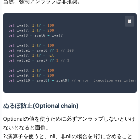
当然、強制アンラップは非推奨。
let
 ival6
:
Int
?
=
100
let
 ival7
:
Int
?
=
200
let
 ival8 
=
 ival6 
+
 ival7

let
 ival6
:
Int
?
=
100
let
 value1 
=
 ival6 
??
3
// 100
let
 ival7
:
Int
?
=
nil
let
 value2 
=
 ival7 
??
3
// 3
let
 ival8
:
Int
?
=
100
let
 ival9
:
Int
?
=
200
let
 ival10 
=
 ival8
!
+
 ival9
!
// error: Execution was interru
ぬるぽ防止(Optional chain)
Optional
の値を使うために必ずアンラップしないといけ
ないとなると面倒。
?.演算子を使うと、nil、非nilの場合を1行に含めること