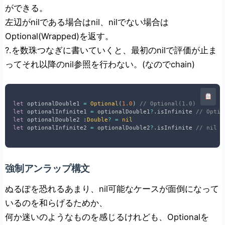
ができる。
左辺がnilである場合はnil、nilでない場合は
Optional(Wrapped)を返す。
?.を数珠つなぎに書いていくと、最初のnilで評価が止ま
ってそれ以降のnil参照を行わない。(なのでchain)
let
 optionalDouble1 
=
Optional
(
1.0
)
// Optional(1.0)
let
 optionalInfinite1 
=
 optionalDouble1
?
.
isInfinite 
// Optio
let
 optionalDouble2 
:
Double
?
=
nil
let
 optionalInfinite2 
=
 optionalDouble2
?
.
isInfinite 
// nil
強制アンラップ構文
ぬるぽを恐れるあまり、nil可能なケースが面倒になって
いるのを和らげるためか、
何か迷いのようなものを感じるけれども、Optional
を