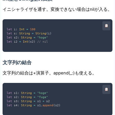
イニシャライザを通す。変換できない場合はnilが入る。
let
 i
:
Int
=
100
let
 s
:
String
=
String
(
i
)
let
 s2
:
String
=
"hoge"
let
 i2 
=
Int
(
s2
)
// nil
文字列の結合
文字列の結合は+演算子。append(_:)も使える。
let
 s1
:
String
=
"hoge"
let
 s2
:
String
=
"fuga"
let
 s3
:
String
=
 s1 
+
let
 s4
:
String
=
 s1
.
append
(
s2
)