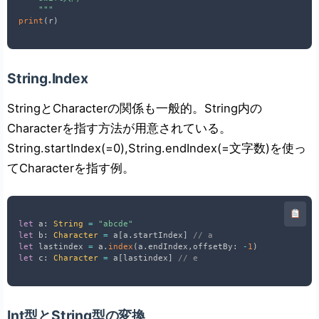
    """
print
(
r
)
String.Index
StringとCharacterの関係も一般的。String内の
Characterを指す方法が用意されている。
String.startIndex(=0),String.endIndex(=文字数)を使っ
てCharacterを指す例。
let
 a
:
String
=
"abcde"
let
 b
:
Character
=
 a
[
a
.
startIndex
]
// a
let
 lastindex 
=
 a
.
index
(
a
.
endIndex
,
offsetBy
:
-
1
)
let
 c
:
Character
=
 a
[
lastindex
]
// e
Int型とString型の変換