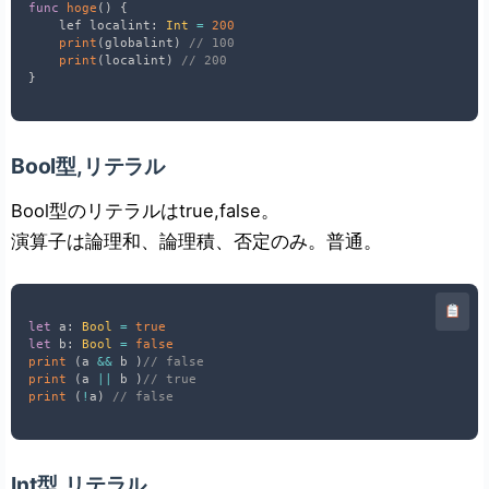
func
hoge
(
)
{
    lef localint
:
Int
=
200
print
(
globalint
)
// 100
print
(
localint
)
// 200
}
Bool型,リテラル
Bool型のリテラルはtrue,false。
演算子は論理和、論理積、否定のみ。普通。
let
 a
:
Bool
=
true
let
 b
:
Bool
=
false
print
(
a 
&&
 b 
)
// false
print
(
a 
||
 b 
)
// true
print
(
!
a
)
// false
Int型,リテラル