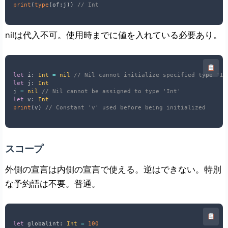
print
(
type
(
of
:
j
)
)
// Int
nilは代入不可。使用時までに値を入れている必要あり。
let
 i
:
Int
=
nil
// Nil cannot initialize specified type 'In
let
 j
:
Int
j 
=
nil
// Nil cannot be assigned to type 'Int'
let
 v
:
Int
print
(
v
)
// Constant 'v' used before being initialized
スコープ
外側の宣言は内側の宣言で使える。逆はできない。特別
な予約語は不要。普通。
let
 globalint
:
Int
=
100