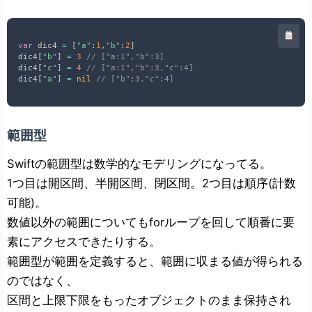
var
 dic4 
=
[
"a"
:
1
,
"b"
:
2
]
dic4
[
"b"
]
=
3
// ["a:1","b":3]
dic4
[
"c"
]
=
4
// ["a:1","b":3,"c":4]
dic4
[
"a"
]
=
nil
// ["b":3,"c":4]
範囲型
Swiftの範囲型は数学的なモデリングになってる。
1つ目は開区間、半開区間、閉区間。2つ目は順序(計数
可能)。
数値以外の範囲についてもforループを回して順番に要
素にアクセスできたりする。
範囲型が範囲を定義すると、範囲に収まる値が得られる
のではなく、
区間と上限下限をもったオブジェクトのまま保持され