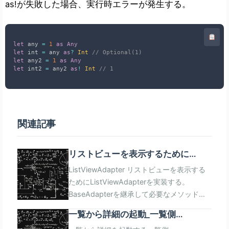
as!が失敗した場合、実行時エラーが発生する。
let
 any 
=
1
as
Any
let
 int 
=
 any 
as
?
Int
// Optional(1)
let
 any2 
=
1
as
Any
let
 int2 
=
 any2 
as
!
Int
// 1
関連記事
リストビューを表示するために
ListViewAdapterを実装する
ListViewAdapter リストビューを表示する
ためにListViewAdapterを実装する。
BaseAdapterを継承して必要なメソッドを
実装する。 実装が必要なのは以下。 fun
一覧から詳細の起動_一覧側
getCount(): Int fun getItem(position: Int):
(MainActivity)