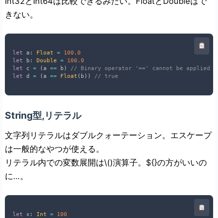
Int32とInt64は比較できるみたい。FloatとDoubleはで
きない。
let
 a
:
Float
=
100.0
let
 b
:
Double
=
100.0
let
 c 
=
(
a 
==
 b
)
// Binary operator '==' cannot be applied t
let
 d 
=
(
a 
==
Float
(
b
)
)
// true
String型,リテラル
文字列リテラルはダブルクォーテーション。エスケープ
は一般的なやつが使える。
リテラル内での変数展開は\()演算子。${}の方がいいの
に…。
let
 x
:
Int
=
100