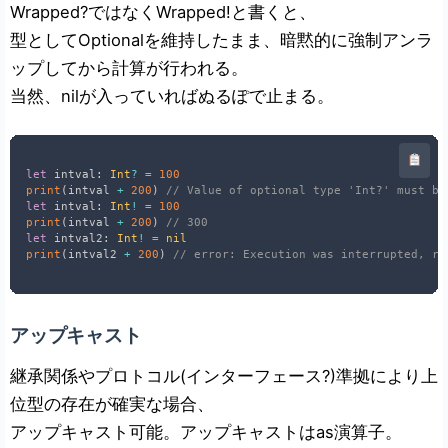
Wrapped?ではなくWrapped!と書くと、
型としてOptional
を維持したまま、暗黙的に強制アンラ
ップしてから計算が行われる。
当然、nilが入っていればぬるぽで止まる。
let
 intval
:
Int
?
=
100
print
(
intval 
+
200
)
// Value of optional type 'Int?' must be
let
 intval
:
Int
!
=
100
print
(
intval 
+
200
)
// 300
let
 intval2
:
Int
!
=
nil
print
(
intval2 
+
200
)
// error: Execution was interrupted, re
アップキャスト
継承関係やプロトコル(インターフェース?)準拠により上
位型の存在が確実な場合、
アップキャスト可能。アップキャストはas演算子。