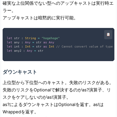
確実な上位関係でない型へのアップキャストは実行時エ
ラー。
アップキャストは暗黙的に実行可能。
let
 str 
:
String
=
"hogehoge"
let
 any 
:
Any
=
 str 
as
Any
let
 int 
:
Int
=
 str 
as
Int
// Cannot convert value of type '
let
 any2 
:
Any
=
ダウンキャスト
上位型から下位型へのキャスト。失敗のリスクがある。
失敗のリスクをOptional
で解決するのがas?演算子、リ
スクをケアしないのがas!演算子。
as?によるダウンキャストはOptional
を返す。as!は
Wrappedを返す。