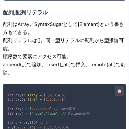
配列,配列リテラル
配列はArray
。SyntaxSugarとして[Element]という書き
方もできる。
配列リテラルは[]。同一型リテラルの配列から型推論可
能。
順序数で要素にアクセス可能。
append(_:)で追加、insert(_at:)で挿入、remote(at:)で削
除。
let
 ary1
:
Array
=
[
1
,
2
,
3
,
4
,
5
]
let
 ary2
:
[
Int
]
=
[
1
,
2
,
3
,
4
,
5
]
let
 ary3 
=
[
1
,
2
,
3
,
4
,
5
]
// Intの配列
let
 ary4 
=
[
"hoge"
,
"fuga"
]
// Stringの配列
let
 a 
=
 ary1
[
0
]
// 1
ary1
.
append
(
6
)
// [1,2,3,4,5,6]