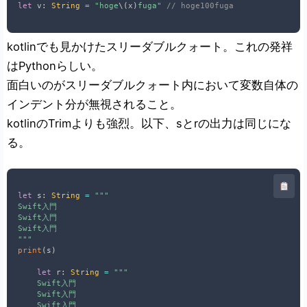
let
 v
:
String
=
"hoge
\(
x
)
fuga"
// hoge100fuga
kotlinでも見かけたスリーダブルクォート。これの発祥
はPythonらしい。
面白いのがスリーダブルクォート内において変数自体の
インデント分が無視されること。
kotlinのTrimよりも強烈。以下、sとrの出力は同じにな
る。
let
 s
:
String
=
"""

Swift入門

Swift入門

Swift入門

"""
print
(
s
)
let
 r
:
String
=
"""

    Swift入門

    Swift入門

    Swift入門
