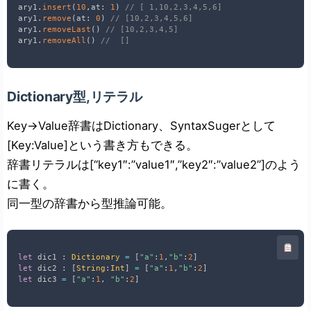
ary1
.
insert
(
10
,
at
:
1
)
// [ 1,10,2,3,4,5,6]
ary1
.
remove
(
at
:
0
)
// [10,2,3,4,5,6]
ary1
.
removeLast
(
)
// [10,2,3,4,5]
ary1
.
removeAll
(
)
//  []
Dictionary
型,リテラル
Key->Value辞書はDictionary
、SyntaxSugerとして
[Key:Value]という書き方もできる。
辞書リテラルは[“key1″:”value1″,”key2″:”value2”]のよう
に書く。
同一型の辞書から型推論可能。
let
 dic1 
:
Dictionary
=
[
"a"
:
1
,
"b"
:
2
]
let
 dic2 
:
[
String
:
Int
]
=
[
"a"
:
1
,
"b"
:
2
]
let
 dic3 
=
[
"a"
:
1
,
"b"
:
2
]