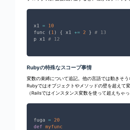
x1 
=
10
func 
(
1
)
{
 x1 
+=
2
}
# 13
p x1 
# 12
Rubyの特殊なスコープ事情
変数の束縛について追記。他の言語では動きそうな
Rubyではオブジェクトやメソッドの壁を超えて
（Railsではインスタンス変数を使って超えちゃっ
fuga 
=
20
def
myfunc