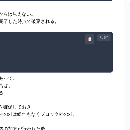
。
からは見えない。
完了した時点で破棄される。
RUBY
あって、
合は、
る。
を確保しておき、
のx1は紛れもなくブロック外のx1。
内の加算が行われた後。