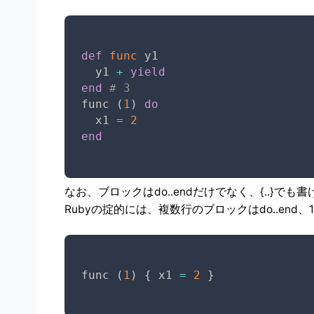
def
func
 y1

  y1 
+
yield
end
# 3
func 
(
1
)
do
  x1 
=
2
end
なお、ブロックはdo..endだけでなく、{..}でも
Rubyの掟的には、複数行のブロックはdo..end、
func 
(
1
)
{
 x1 
=
2
}