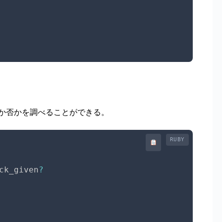
る
か否かを調べることができる。
RUBY
ck_given
?