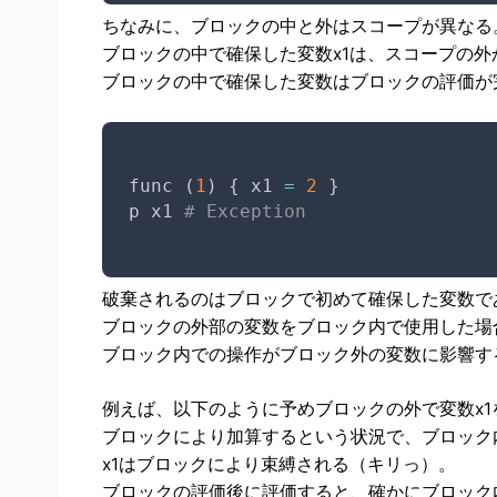
ちなみに、ブロックの中と外はスコープが異なる
ブロックの中で確保した変数x1は、スコープの外
ブロックの中で確保した変数はブロックの評価が
func 
(
1
)
{
 x1 
=
2
}
p x1 
# Exception
破棄されるのはブロックで初めて確保した変数で
ブロックの外部の変数をブロック内で使用した場
ブロック内での操作がブロック外の変数に影響す
例えば、以下のように予めブロックの外で変数x1
ブロックにより加算するという状況で、ブロック内
x1はブロックにより束縛される（キリっ）。
ブロックの評価後に評価すると、確かにブロック