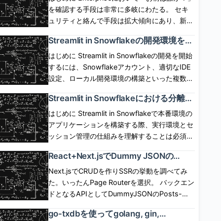
SP,User,IdP間の呼び出しシーケンスは下図の
ではOwner\'s rightsでしか動作せず、 実現が
を確認する手段は非常に多岐にわたる。 セキ
通り。 IdP起点(IdP initiated) flow IdP側にロ
できなかった。6月1日に「Restricted caller\'s
ュリティと絡んで手段は拡大傾向にあり、新し
グインボタンを配置して、ログインボタン押下
rights」が一般提供(GA)され、 caller\'s rights
い認証手段への追従が求められるケースは多
Streamlit in Snowflakeの開発環境を整
でIdP認証とSPログインを開始するフロー。
で Streamlit を動作させられるようになった。
い。 自前で認証情報を保有、管理し、セキュ
備して初めてのアプリケーションを実
SP,User,IdP間の呼び出しシーケンスは下図の
ただし、コンテナインスタンスが必須となる。
リティの保証を担保した手順を用意するのは不
はじめに Streamlit in Snowflakeの開発を開始
装した話
通り。 ログアウト SP側のセッションと、IdP
どういう仕組みで機能するのか気になったので
可能に近い。 現実的には認証情報の保有と管
するには、Snowflakeアカウント、適切なIDE
側のセッションは独立している。SP起点、IdP
調べてみた。 [arst_toc tag=\"h4\"] Restricted
理、および認証手段を専用のプラットフォーム
設定、ローカル開発環境の構築といった複数の
起点のいずれにおいても、 基本的には、片方
caller\'s rightsが一般提供(GA)された これま
に移譲させたい。 実際、認証の泥臭いプロセ
ステップが必要。この記事では、前提条件の確
Streamlit in Snowflakeにおける分離コ
をログアウトしたからといってもう片方が勝手
で、ストアドプロシージャ、SPCSサービス、
スはIdP(Identity Provider)が面倒を見てくれ
認、アプリケーション実装といった標準的なセ
ンテナ環境とセッション管理の仕組み
にログアウトしたりしない。 ChromeでSP起
Streamlit in SnowflakeアプリはOwner\'s
る。 SnowflakeはIdPと薄く関係して、IdPに
ットアップ手順をまとめる。 前提条件と必須
はじめに Streamlit in Snowflakeで本番環境の
を理解した話
点でフェデレーションログインした後、
role、 すなわち、リソースの所有者の権限でし
よる認証結果を使い回すことができる。
の準備作業 Streamlit in Snowflakeの開発を始
アプリケーションを構築する際、実行環境とセ
ChromeでSPのセッションをログアウトした場
か動作させることができなかった。 2026年6
SnowflakeはIdPがどういったプロセスで認証
める前に、複数の前提条件を満たす必要があ
ッション管理の仕組みを理解することは必須で
合、 IdP側のセッションはまだ生きているの
月1日に「Restricted caller’s rights」がGAさ
したのかは一切関与しない。 認証後、「お前
る。 前提条件の詳細： Snowflakeアカウント
ある。標準的なStreamlitとは異なり、
で、Chromeで再度フェデレーションを開始し
React+Next.jsでDummy JSONの
れたことで、 これらのリソースをCaller\'s
にこの権限を与えて良いか？」を実装しなけれ
へのアクセス - 有効なSnowflakeアカウント
Snowflake統合版はSnowflakeの管理するコン
CRUDをCSR/SSRの両方で作成して違
たとき、 IdP側の認証は走らず、SPにログイン
role、すなわち呼び出し元権限で動作させるこ
ばならない場合、 アプリ側に機能サポートが
と、CREATE APPLICATION PACKAGE 権限
テナ内で実行され、アプリケーションのライフ
Next.jsでCRUDを作りSSRの挙動を調べてみ
いを調べてみた話
できる。 ChromeでSP起点でフェデレーショ
とが可能となった。 呼び出し元の権限次第
なければ、コードでそれを保証しなければなら
を持つロールが必須である。ロール設計を行
サイクル、パフォーマンス特性、状態管理が大
た。いったんPage Routerを選択。 バックエン
ンした後、SafariでSP起点でフェデレーション
で、Snowflake側のガバナンスが全く効かな
ない。 Snowflakeは、ここをExternal OAuth
い、この権限を付与したカスタムロールを使用
きく異なる。本稿では、この実行モデルの核心
ドとなるAPIとしてDummyJSONのPosts-
したとき、 Chromeでログアウトしたとして
い、という世界線は存在せず、 「呼び出し元
統合として汎化しフルにサポートしている。
する Pythonの開発環境 - Python 3.8以上がイ
部分に焦点を当て、本番環境での実装判断に必
Docs APIを使用した。 一覧、詳細、更新、削
も、Safariのセッションはログアウトしないた
の権限」に対して「別のロールによる許可」で
go-txdbを使ってgolang, gin,
具体的には、SnowflakeはExternal OAuth統合
ンストールされており、pipやcondaといった
要な知識を整理する。標準的なStreamlitの開発
除が用意される。ただし更新、削除はダミーで