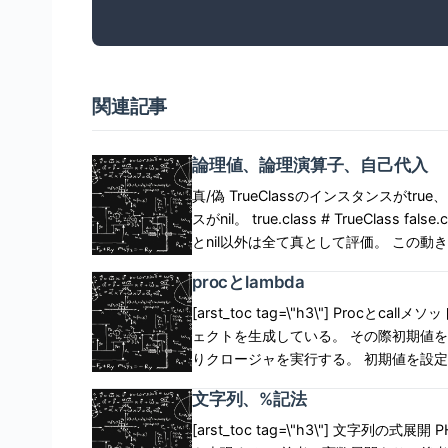
関連記事
論理値、論理演算子、自己代入
真/偽 TrueClassのインスタンスがtrue、
スがnil。 true.class # TrueClass false.class # FalseClass falseとnilのみ偽として評価される。 false
とnil以外は全て真として評価。 この動きにより、変数に値が入っているかどうかは、 nilと比較する必
要はなく変数を評価するだけで良い。 PHPのように変数に値が入っていることをチェックする必要は
procとlambda
ない。 if文 オーソドックスなif文。 compare = true if compare then \"OK\" end if文は式なのでif文を
評価すると値が返る。 評価値はif式内で最後に評価された値となる。 a = 
[arst_toc tag=\"h3\"] Procとcallメソッド 以下では、get_closureメソッドにより、クロージャオブジ
いう構文。簡単にコードが短くなって便利そう
ェクトを生成している。 その際初期値を設定している。 クロージャオブジ
れる。が値が入らない。 意図せず変数が
りクロージャを実行する。 初期値を設定した
済みだが値なしの変数は明確に異なる。 a = 1 if true p a # 1 b = 1 if false p b # nil もし偽だったら、
ジャの外からは一切存在を管理する必要がない。 def get_closure initial_value P
文字列、%記法
を書きたい場合はunless構文を使う。 unless false p 1 # 1 end 単項演算子?は使える。 n = (a==10) ?
initial_value += up} end closure = get_
true : false 論理演算子 論理演算子は最後に評価したオペランドの値を返す。 評価結果(true,false)を返
proc内でのreturn proc内でretu
[arst_toc tag=\"h3\"] 文