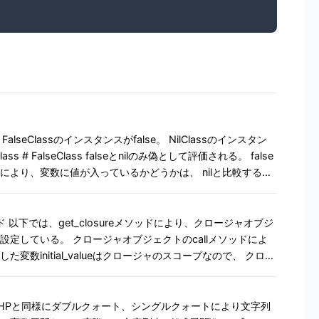
 FalseClassのインスタンスがfalse。 NilClassのインスタン
if true 1 end p a # 1 後置ifと
。だが...、 後置ifがfalseの場合でも、変数自体は確保さ
ェクトのcallメソッドによ
nilになるコードを書く可能性がある。 未定義の変数と、確保
変数initial_valueはクロージャのスコープなので、 クロー
roc.new{|up|
closure(100) closure.call(10) # 110 closure.call(20) # 130
rnすると、procの呼び出し元のスコープを抜ける。 procの呼び出し位
字列の式展開 PHPと同様にダブルクォート、シングルクォートにより文字列