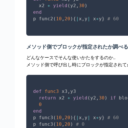
  x2 
+
yield
(
y2
,
30
)
end
p func2
(
10
,
20
)
{
|
x
,
y
|
 x
+
y
}
# 60
メソッド側でブロックが指定されたか調べ
どんなケースでそんな使いかたをするのか..
メソッド側で呼び出し時にブロックが指定されて
def
func3
 x3
,
y3

return
 x2 
+
yield
(
y2
,
30
)
if
 blo
0
end
p func3
(
10
,
20
)
{
|
x
,
y
|
 x
+
y
}
# 60
p func3
(
10
,
20
)
# 0