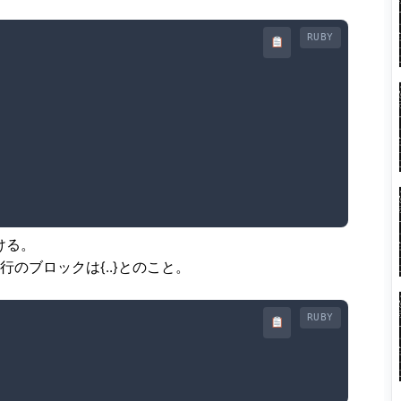
RUBY
書ける。
1行のブロックは{..}とのこと。
RUBY