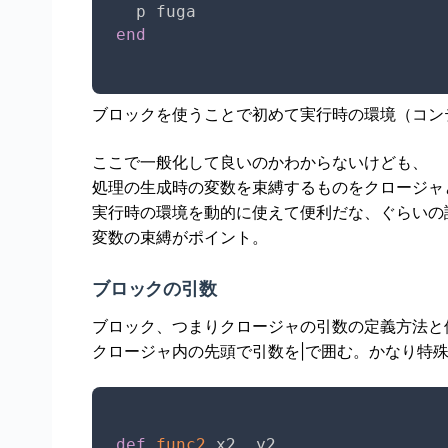
end
ブロックを使うことで初めて実行時の環境（コンテ
ここで一般化して良いのかわからないけども、
処理の生成時の変数を束縛するものをクロージャ
実行時の環境を動的に使えて便利だな、ぐらいの
変数の束縛がポイント。
ブロックの引数
ブロック、つまりクロージャの引数の定義方法と
クロージャ内の先頭で引数を|で囲む。かなり特
def
func2
 x2
,
 y2
