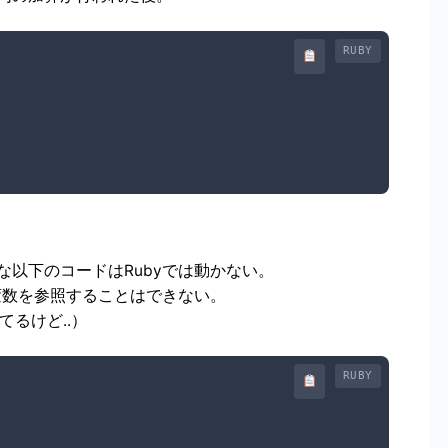
RUBY
以下のコードはRubyでは動かない。
変数を参照することはできない。
てるけど..）
RUBY