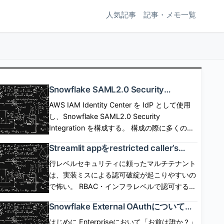
人気記事
記事・メモ一覧
Snowflake SAML2.0 Security
Integrationを使用したSP/IdP Initiated
AWS IAM Identity Center を IdP として使用
SAML Federationと構成の詳細
し、Snowflake SAML2.0 Security
Integration を構成する。 構成の際に多くのパ
ラメタの設定が必要だが、設定可能なパラメタ
Streamlit appをrestricted caller’s
の意味について深掘りしてみる。 この記事は
rightsで動作させる場合にコンテナイ
自分の学び用なので、事実の確認、説明用画像
行レベルセキュリティに頼ったマルチテナント
ンスタンスが必須となる背景を考えた
作成のために生成AIを使用するが、 記事の作
は、実装ミスによる認可破綻が起こりやすいの
話
成、校正には使用しない。 [arst_toc
で怖い。 RBAC・インフラレベルで認可する仕
tag=\"h4\"] SP起点(SP initiated) flow SP側に
組みができれば、appは認可コードを一切かか
Snowflake External OAuthについての
SSOボタンなどを配置して、SSOボタン押下で
ずに、 Snowflakeに認可の安全性を移譲でき
公式ドキュメントを読んでみた話
SSO認証とSPログインを開始するフロー。
る。 しかし、これまでStreamlit in Snowflake
はじめに Enterpriseにおいて「お前は誰か？」