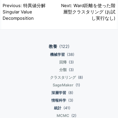
記事は自分の学び用なので、事実の確認、説
Blue/Greenデプロイを作成する\"
投
Previous:
特異値分解
Next:
Ward距離を使った階
明用画像作成のために生成AIを使用するが、
excerpt=\"AWS CodeDeploy を使って
Singular Value
層型クラスタリング (お試
稿
記事の作成、校正には使用しない。
Blue/Green デプロイの仕組みを構築する為
Decomposition
し実行なし)
ナ
[arst_toc tag=\"h4\"] SP起点(SP initiated)
の手順を紹介します。Blue/Greenデプロイ
flow SP側にSSOボタンなどを配置して、
とは？現在稼働している環境と別にもう1つ
ビ
SSOボタン押下でSSO認証とSPログインを
稼働環境を作成し、ロードバランサー等のル
ゲ
開始するフロー。 SP,User,IdP間の呼び出し
ーティングを新環境に向けるデプロイ方法で
教養
(122)
ー
シーケンスは下図の通り。 IdP起点(IdP
す。常にリクエストを受けている稼働中のサ
initiated) flow IdP側にログインボタンを配
機械学習
(38)
ーバを置き換えるよりも安全にデプロイ可能
シ
置して、ログインボタン押下でIdP認証とSP
なのがメリットになります。\"]
回帰
(3)
ョ
ログインを開始するフロー。 SP,User,IdP間
[arst_adsense slotnumber=\"1\"] 現状と動
分類
(3)
ン
の呼び出しシーケンスは下図の通り。 ログ
機 WPCoreアプデとセキュリティパッチは
クラスタリング
(8)
アウト SP側のセッションと、IdP側のセッ
マメに当てないといけないと痛感して、 仕
SageMaker
(1)
ションは独立している。SP起点、IdP起点の
方なくBlue Green的な方法を導入してみ
いずれにおいても、 基本的には、片方をロ
た。 ALBの下にWebサーバ1台。Webサーバ
深層学習
(8)
グアウトしたからといってもう片方が勝手に
の下にDB用EC2が1台(非RDS)。 アップデー
情報科学
(3)
ログアウトしたりしない。 ChromeでSP起
ト対象はWebサーバのみ。 Webサーバ内で
統計
(41)
点でフェデレーションログインした後、
WordPressが12個、SNIで動いてる。
MCMC
(2)
ChromeでSPのセッションをログアウトし
x.smallクラス。CloudWatchを見ると