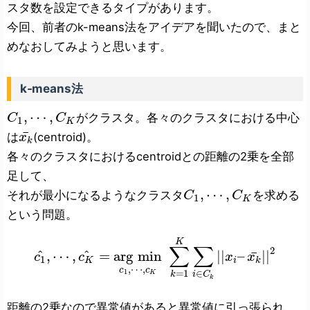
スタ数を設定できるタイプがあります。
今回、前者のk-means法をアイデアを聞いたので、まと
めなおしてみようと思います。
k-means法
,
⋯
,
がクラスタ。各々のクラスタにおける中心
C
C
1
K
¯
は
(centroid)。
x
k
各々のクラスタにおけるcentroidとの距離の2乗を全部
足して、
,
⋯
,
それが最小になるようなクラスタ
を求める
C
C
1
K
という問題。
K
∑
∑
2
^
^
¯
,
⋯
,
=
arg
min
|
|
–
|
|
c
c
x
x
1
K
i
k
,
⋯
,
c
c
1
=
1
∈
K
k
i
C
k
距離の2乗なので異常値があると異常値に引っ張られ