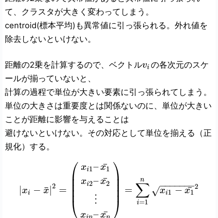
て、クラスタが大きく変わってしまう。
centroid(標本平均)も異常値に引っ張られる。外れ値を
除去しないといけない。
距離の2乗を計算するので、ベクトル
の各次元のスケ
v
i
ールが揃っていないと、
計算の過程で単位が大きい要素に引っ張られてしまう。
単位の大きさは重要度とは関係ないのに、単位が大きい
ことが距離に影響を与えることは
避けないといけない。その対応として単位を揃える（正
規化）する。
⎛
⎞
¯
–
x
x
1
1
i
⎜
⎟
⎜
⎟
¯
–
n
x
x
⎜
⎟
2
2
−
−
−
−
−
−
−
∑
i
2
2
¯
¯
|
−
|
=
=
−
⎜
⎟
√
x
x
x
x
1
1
i
i
⋮
⎝
⎠
=
1
i
¯
–
x
x
i
n
n