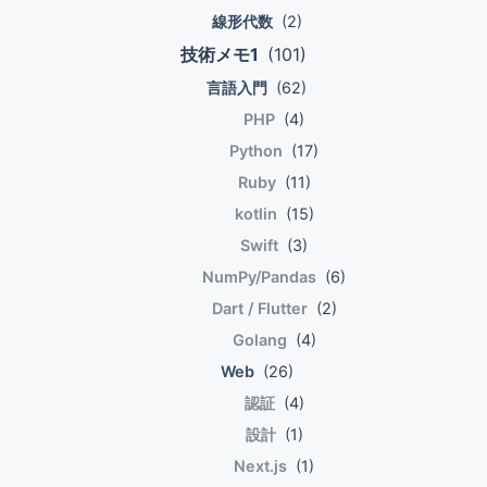
線形代数
(2)
た場合、 IdP側のセッションはまだ生きてい
LoadAverageは常時30%くらい。 全てのサ
るので、Chromeで再度フェデレーションを
イトで、pluginでファイルとDBをS3にバッ
技術メモ1
(101)
開始したとき、 IdP側の認証は走らず、SP
クアップしている。 localで開
言語入門
(62)
にログインできる。 ChromeでSP起点でフ
発/WPCore,plugin update/動作確認後、止
PHP
(4)
ェデレーションした後、SafariでSP起点でフ
めずにansibleでdeploy。 deploy実行前に
Python
(17)
ェデレーションしたとき、 Chromeでログ
\"メンテナンス中\"に設定。deploy完了後に
アウトしたとしても、Safariのセッションは
解除する。 アップデート中は管理画面操作
Ruby
(11)
ログアウトしないため操作を続行できる。
禁止を通達。 deploy、パッチ当てでコケる
kotlin
(15)
ただし、EntraIDのみ、IdP起点で開始した
と、S3から戻すまで止まる! S3から戻らな
Swift
(3)
とき、「グローバルログアウト,シングルロ
いと終わる。 やったこと deploy、アップデ
NumPy/Pandas
(6)
グアウト,SLO」が サポートされており、
ート時にのみ、WebサーバのEC2をコピー
Dart / Flutter
(2)
IdPからログアウトすると、全てのセッショ
する。 ALBのターゲットグループにコピー
ンからログアウトする。 たしかに、EntraID
したEC2を追加する。 元のEC2に対して
Golang
(4)
が気持ち悪い動作するな、と言う時、これが
ansibleでdeployする。 元のEC2に対してパ
Web
(26)
動いている時がありそう。 セッションタイ
ッチアップデートする。 ALBの先を元の
認証
(4)
ムアウト SP(Snowflake)のセッションがタ
EC2に戻す。 コピーしたEC2を削除する。
設計
(1)
イムアウトした場合、ユーザはIdPを介して
メディアライブラリにファイルをアップロー
Next.js
(1)
再度認証が必要。 IdPでCancel操作をする
ドすると差分が発生するため、 元EC2と一