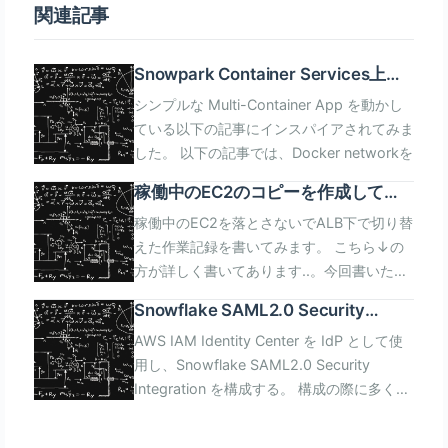
関連記事
Snowpark Container Services上で
Webアプリ
シンプルな Multi-Container App を動かしている以下の記事にインスパイアされてみました。 以下の記事では、Docker networkを前提にフロントがサーバの名前解決を行っています。 これをデプロイすると、ブラウザで動くフロントコードがサーバの名前を解決できません(SPCS無関係)。 リバースプロキシを挟んでプライベートなダウンストリームにAPIを配置する方法が良さそうです。 今回の記事はSPCSの動作確認をすることが目的なので凝ったことはせず、 ViteをそのままデプロイしてProxyで解決してみたのでご紹介します。 [clink implicit=\"false\" url=\"https://medium.com/@maseedilyas9848/snowflake-container-mastery-step-by-step-deployment-of-your-multi-container-app-with-snowpark-211682514851\" imgurl=\"https://miro.medium.com/v2/resize:fit:1400/format:webp/1*t7s-Rl6F4BBV-yYs-ovODQ.png\" title=\"Snowflake Container Mastery: Step-by-Step Deployment of Your Multi-Container App with Snowpark Container Services\" excerpt=\"The buzz around town is all about Snowflake’s latest product feature, “Snowpark Container Services” and the excitement is real. Now, with the feature hitting public preview in various AWS regions, this blog dives into the nitty-gritty of what container services bring to the table. Join me as we explore what makes this feature tick and unravel the steps to deploy a multi-container app within Snowflake. Let’s break it down!\"] [arst_toc tag=\"h4\"] SPCSのアーキテクチャ Image Registryはイメージリポジトリです。AWSのECR、AzureのACRと似た感じで操作できます。 Container Serviceはデプロイメントの単位で、1個以上のコンテナをデプロイできます。 Compute Poolは計算資源で、複数のContainer Serviceが共有します。 Serviceは基本的にはPrivateなリソースとなりますが、SpecでEndpointsを定義することで、 Publicリソースとすることができます。自動的に80にmapされます。 Serviceには以下のフォーマットでDNS名が付きます。 Service同士は以下のDNS使ってプライベート通信できます。 同一DB、Schema内に作成したServiceは先頭のServiceNameが異なるだけとなりますが、 その場合に限り、ServiceNameだけで互いの名前解決ができます。 Service間連携については、公式で\"Service-to-Service\"というパターンで紹介されています。 <Service Name>-<Schema Name>-<DB Name>.snowflakecomputing.internal 1つのService内に複数のコンテナを配置することができます。 同一Service内で各コンテナ内の通信したいと考えたのですが、方法を見つけることができませんでした。 (出来ないはずはなさそうで方法はあるのかもしれません..) 今回作るもの フロント側、サーバ側の2つのコンテナを、それぞれ別々のServiceとしてデプロイします。 フロント側をPublic、サーバ側はPrivateとします。概要は以下の通りです。 フロント側 Vite React/TypeScript ReactからのAPIリクエストは一旦ViteのProxyで受けて、ProxyからAPIに流す サーバ側にGETリクエストして応答を表示するだけ サーバ側 uvicorn FastAPI poetry GETリクエストを受けて\"Hello World\"をJSONで返すだけ 思いっきり開発用な感じですが、SPCSの動作確認が目的ですのでこれでいきます。 ローカルで動作確認をして、SPCSにデプロイします。ファイル構成は以下の通りです。 $ tree . -I node_modules -I __pycache__ . ├── api │ ├── Dockerfile │ ├── api.py │ ├── app.py │ ├── main.py │ └── pyproject.toml ├── compose.yml └── front ├── Dockerfile ├── entry.sh ├── index.html ├── package-lock.json ├── package.json ├── src │ └── hello.tsx ├── tsconfig.json ├── tsconfig.node.json └── vite.config.ts compose.yml サーバ側、フロント側の2つのコンテナが、サーバ側->フロント側の順に起動するように書きます。 それぞれ、8080、5173 で待つようにします。 services: api: build: api volumes: - ./api:/app ports: - 8080:8080 front: build: front volumes: - ./front:/app ports: - 5173:5173 depends_on: - api サーバ側 Snowflakeの公式のチュートリアルだとFlaskが使われています。 今回は、最近使い始めたFastAPIを使ってAPIサーバを立ててみようと思います。 FlaskとFastAPIの比較はこちらが詳しいです。 FastAPIの特徴はPydanticによるデータ検証とAsyncI/O。TypeScriptのように型チェックできます。 パッケージマネージャにはpoetryを使います。デファクトが無いPythonのパッケージ管理界隈で npmやcomposer的な使い勝手が提供されます。 FastAPIの公式では、Python用Webサーバのuvicornを使ってホストされています。 uvicornでFastAPIを動かすコンテナを1個立てていきます。 Dockerfile 最新のPythonのイメージにpoetryをインストールします。 公式がインストーラを配布していて公式の手順通りに叩けばインストールできます。 公式のガイドの通り、POETRY_HOME=/etc/poetry とします。 Installation with the official installer FROM python:3.12 # 公式の通り /etc/poetry にインストールする ENV POETRY_HOME=/etc/poetry RUN curl -sSL https://install.python-poetry.org | python - ENV PATH $POETRY_HOME/bin:$PATH WORKDIR /app COPY . . RUN poetry install CMD [\"python\",\"main.py\"] pyproject.toml バニラのPythonとpyproject.tomlだけで依存関係を考慮したパッケージ管理が出来ますが、 要はnpmやbundle,composer的な使い勝手に寄せたパッケージ管理に対する需要があります。 poetry用の依存関係を書いていきます。fastapi、uvicornの現在(2/16)の最新を指定します。 [tool.poetry] name = \"test\" [tool.poetry.dependencies] python = \"^3.12\" fastapi = \"^0.109.2\" uvicorn = \"^0.27.1\" api.py [GET] /hello に対して Hello World 的な JSON を返す FastAPI の Hello Worldです。 後のapp.pyで FastAPIインスタンスに紐付けます。app.pyと分離することでロジックを分離できます。 from fastapi import APIRouter router = APIRouter() @router.get(\"/hello\") async def hoge(): return {\"result\":\"Hello World\"} app.py FastAPIのHello Worldコードです。Dockerfileから開始します。 from api import router as api_router from fastapi import FastAPI app = FastAPI() app.include_router(api_router, prefix=\"/api\") main.py pythonコードからuvicornを起動します。uvicorn.runの公式の仕様はこちら。 第1引数の\"app:app\"は\"app\"モジュールの中の\"app\"オブジェクトという表記です。 app.pyに記述したFastAPI()のインスタンスappを指します。stringで渡す必要があります。 hostは\"0.0.0.0\"を指定します。なぜ\"127.0.0.1\"でないのかはこちらが参考になります。 今回はPort=8080で起動します。reload=Trueとすると、HotReload機能が有効になります。便利。 import uvicorn if __name__ == \"__main__\": uvicorn.run( \"app:app\", host=\"0.0.0.0\", port=8080, reload=True, ) 起動してみる docker compose up して http://localhost:8080/docs を開くと以下が表示されます。 ちゃんとJSONでHello Worldが戻りました。 フロント側 VueとReactの開発用に使われるローカル開発用のサーバ Vite をホストするコンテナを立てます。 Viteは Vue.jsの開発者Evan You氏が開発したJavaScript/TypeScriptで、ヴィートと読み、 フランス語で\"素早い\"という意味だそう。(webpackのように)リソースバンドルが不要で起動が速い。 (Laravelも9.xでwebpackを捨ててViteになってた..) 素の状態でTypeScriptを扱えるため、すぐにTypeScriptを書き始められる特徴があります。 Dockerfile nodeのrelease scheduleはこちら。 2/17のnodeのActiveLTSのMajor Versionは20で、2026-04-30がEnd of lifeとなっています。 これを使いたいので node:20 を指定します。 FROM node:20 WORKDIR /app COPY . . RUN npm install ENTRYPOINT [ \"./entry.sh\" ] entry.sh Dockerfile の ENTRYPOINT で npm run dev するだけのshです。 #!/bin/bash npm run dev package.json npm create vite@latest で Prjディレクトリ内に様々なファイルが作られます。 package.jsonも作られます。 Hello World で必要なもの以外を削ってみました。 npm install後、npm run devで viteを実行します。 TS用のconfigは別です。 他に生成されるpackage-lock.jsonが必要ですが省略します。 { \"name\": \"front\", \"private\": true, \"version\": \"0.0.0\", \"scripts\": { \"dev\": \"vite\" }, \"dependencies\": { \"react\": \"^18.2.0\", \"react-dom\": \"^18.2.0\" }, \"devDependencies\": { \"@vitejs/plugin-react\": \"^4.2.1\" } } tsconfig.json viteのPrj生成で自動生成されるTS用のconfigファイルです。 手をつけずに配置します。 { \"compilerOptions\": { \"target\": \"ES2021\", \"useDefineForClassFields\": true, \"lib\": [\"ES2021\", \"DOM\", \"DOM.Iterable\"], \"module\": \"ESNext\", \"skipLibCheck\": true, /* Bundler mode */ \"moduleResolution\": \"bundler\", \"allowImportingTsExtensions\": true, \"resolveJsonModule\": true, \"isolatedModules\": true, \"noEmit\": true, \"jsx\": \"react-jsx\", /* Linting */ \"strict\": true, \"noUnusedLocals\": true, \"noUnusedParameters\": true, \"noFallthroughCasesInSwitch\": true }, \"include\": [\"src\"], \"references\": [{ \"path\": \"./tsconfig.node.json\" }] } tsconfig.node.json viteのPrj生成で自動生成されるTS用のconfigファイルです。 手をつけずに配置します。 { \"compilerOptions\": { \"composite\": true, \"skipLibCheck\": true, \"module\": \"ESNext\", \"moduleResolution\": \"bundler\", \"allowSyntheticDefaultImports\": true }, \"include\": [\"vite.config.ts\"] } vite.config.ts viteのPrj生成で自動生成されるvite用のconfigファイルです。 設定ファイルが.tsなところが凄いです。普通にimport文を書けます。 上のuvicornの起動で127.0.0.1ではなく0.0.0.0を指定したのと同様に、 viteも127.0.0.1ではなく0.0.0.0で待たせる必要があります。 serverオプションのhostにtrueを設定すると、0.0.0.0となります。公式 FastAPIの同一パスと対応するProxyを設定します。 以下で、server.proxy.api.target は SPCS上のAPIコンテナのPrivateエンドポイント を表します。 DNS名はサービス単位で作られます。本来長いFQDNを指定する必要がありますが、 同一スキーマに作られたサービスに限り、サービス名だけで解決できるようです。 DNS名はアンダースコア(_)がハイフン(-)に置き換わります。6時間くらいハマりました.. 後で ikuty_api_service サービスを作りますが、ikuty-api-serviceを 使います。 詳細は以下を参照してください。 Service-to-service communications import { defineConfig } from \'vite\' import react from \'@vitejs/plugin-react\' export default defineConfig({ plugins: [react()], server: { host: true, proxy: { \"/api\": { target: `http://ikuty-api-service:8080/`, changeOrigin: true } } }, }) index.html Reactのコンポーネントを表示するガワとなるhtmlです。 <!DOCTYPE html> <html> <head> <meta charset=\"UTF-8\" /> <meta name=\"viewport\" content=\"width=device-width, initial-scale=1.0\" /> <script type=\"module\" src=\"/src/hello.tsx\" defer></script> </head> <body> <div id=\"root\">Waiting...</div> </body> </html> src/hello.tsx ようやくHello WorldするReactコンポーネントの本体です。 画面にはvalueというStateを表示しています。APIのURLは上記の通りproxyとします。 今回作成した/api/hello APIの応答を受けた後、setValueによりStateを更新します。 import React from \'react\' import { useState } from \'react\' import ReactDOM from \'react-dom/client\' const App = () => { const [value, setValue] = useState(\'\') const url = \'/api/hello\' fetch(url,{}) .then(res=>res.json()) .then(data=>setValue(data[\'result\'])) return ( {value},{} ) } ReactDOM.createRoot(document.getElementById(\'root\')!).render( ) 起動してみる docker compose up すると、ほとんど一瞬でviteが起動します。 http://localhost:5173 を開きます。 Waiting...という表示が一瞬で Hello World に書き変わります。 ロールの作成 SPCSの各リソースの作成に必要な権限はこちらにあります。 ゴリ押ししただけなので間違っている可能性大です.. 行ったり来たりしたので足りないものがあるかもしれません。 use role ACCOUNTADMIN; CREATE ROLE IKUTY_CONTAINER_USER_ROLE; GRANT ROLE IKUTY_CONTAINER_USER_ROLE TO ROLE ACCOUNTADMIN; GRANT USAGE ON DATABASE IKUTY_DB TO ROLE IKUTY_CONTAINER_USER_ROLE; GRANT USAGE ON SCHEMA IKUTY_DB.PUBLIC TO ROLE IKUTY_CONTAINER_USER_ROLE; GRANT CREATE IMAGE REPOSITORY ON SCHEMA T_IKUTA_DB.PUBLIC TO ROLE IKUTY_CONTAINER_USER_ROLE; -- CREATE SERVICEに必要な権限 -- https://docs.snowflake.com/en/sql-reference/sql/create-service#access-control-requirements GRANT USAGE ON DATABASE IKUTY_DB TO ROLE IKUTY_CONTAINER_USER_ROLE; GRANT USAGE ON SCHEMA IKUTY_DB.PUBLIC TO ROLE IKUTY_CONTAINER_USER_ROLE; GRANT CREATE COMPUTE POOL ON ACCOUNT TO ROLE IKUTY_CONTAINER_USER_ROLE; GRANT CREATE IMAGE REPOSITORY ON SCHEMA IKUTY_DB.PUBLIC TO ROLE IKUTY_CONTAINER_USER_ROLE; GRANT CREATE SERVICE ON SCHEMA IKUTY_DB.PUBLIC TO ROLE IKUTY_CONTAINER_USER_ROLE; GRANT USAGE ON
(FastAPI/React/TypeScript)を動か
してみた
稼働中のEC2のコピーを作成して
ALB下で切り替えた話 WordPress
稼働中のEC2を落とさないでALB下で切り替
Update Blue Green
えた作業記録を書いてみます。 こちら↓の
方が詳しく書いてあります..。今回書いた記
事の特徴は以下となります。 AutoScalingグ
Snowflake SAML2.0 Security
ループを使わない ALBの下で切り替える
Integrationを使用したSP/IdP
AWS IAM Identity Center を IdP として使
deploy手順をAWSの外に用意する [clink
Initiated SAML Federationと構成の
用し、Snowflake SAML2.0 Security
implicit=\"false\"
詳細
Integration を構成する。 構成の際に多くの
url=\"https://qiita.com/keitakn/items/6abe6c
パラメタの設定が必要だが、設定可能なパラ
imgurl=\"https://camo.qiitausercontent
メタの意味について深掘りしてみる。 この
title=\"AWS CodeDeploy でEC2の