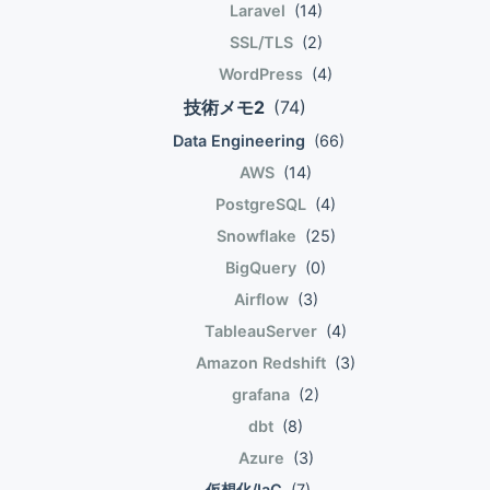
と、そこでセッションを終了できる。 IdPの
時EC2のファイル達を同期させないといけな
Laravel
(14)
セッションがタイムアウトした場合、
いけれど、 メンテ中は、管理画面操作を禁
SSL/TLS
(2)
Snowflakeセッションに影響しない。 その
止できるという状況であることと、 もとも
WordPress
(4)
時点でアクティブなSP(Snowflake)セッショ
とEC2が1台なのでその仕組みを作っていな
技術メモ2
(74)
ンは生きたままとなる。 識別子優先ログイ
いから、それは2台以上に増えたときに..。
ン 組織ごとにそれぞれのIdPとSAML連携し
AMI作成 まずAMIを作成。AMIとは
Data Engineering
(66)
たいといった場合がある。複数の
Amazon Machine Imageの頭文字。 [clink
AWS
(14)
integrationを持てる。 また、ユーザによっ
implicit=\"false\"
PostgreSQL
(4)
てはフェデレーション連携させずに、
url=\"https://docs.aws.amazon.com/ja_jp/AW
Snowflake
(25)
Snowflake認証だけにしたいケースもある。
instances-and-amis.html\"
BigQuery
(0)
ユーザによって認証に必要な入力が異なるた
imgurl=\"https://docs.aws.amazon.com/ja_jp/
め、全てのユーザに対して最小公倍数的に入
title=\"インスタンスと AMI\"
Airflow
(3)
力項目を 出してしまうと、ユーザによって
excerpt=\"Amazon マシンイメージ (AMI)
TableauServer
(4)
不要な項目が並んでいるように見える。 識
は、ソフトウェア構成 (オペレーティングシ
Amazon Redshift
(3)
別子優先ログインをONにすると、
ステム、アプリケーションサーバー、アプリ
grafana
(2)
SP(Snowflake)側の認証入力が多段階とな
ケーションなど) を記録したテンプレートで
る。 つまり、1段階目で識別子(ユーザ名、
dbt
(8)
す。AMI から、クラウドで仮想サーバーと
またはメールアドレス) を入力させ、 入力さ
して実行される AMI のコピーであるインス
Azure
(3)
れた識別子がどの認証方式に紐づいているか
タンスを起動します。以下の図に示すよう
仮想化/IaC
(7)