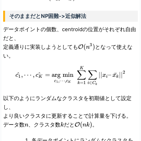
そのままだとNP困難->近似解法
データポイントの個数、centroidの位置がそれぞれ自由
だと、
3
(
)
定義通りに実装しようとしても
O
となって使えな
n
い。
K
∑
∑
2
^
^
¯
,
⋯
,
=
arg
min
|
|
–
|
|
c
c
x
x
1
K
i
k
,
⋯
,
c
c
1
=
1
∈
K
k
i
C
k
以下のようにランダムなクラスタを初期値として設定
し、
より良いクラスタに更新することで計算量を下げる。
(
)
データ数
、クラスタ数
だと
O
。
n
k
n
k
各データポイントにランダムなクラスタを