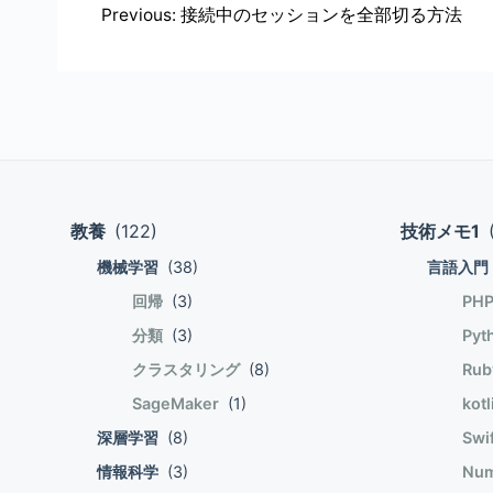
場所の事実上のキャッシュとしても使う。 検索最適化サービスは、ある意味、RDBMSの索引チ
2, 3, \"aiueo\", 1, null, ], }
投
Previous:
接続中のセッションを全部切る方法
使い方ができる。 良く使うカラムと検
稿
構築する。 検索最適化サービスの構成に必要な権限 以下の権限が必要。 テーブルの所有権 テーブル
ナ
を含むスキーマに対する ADD SEARCH OPTIMIZATION 
ルにアクセスするには普通にSELECTできれば良い。 検索最適化サービスで
ビ
対して検索最適化サービスを適用することはで
ゲ
ル マテリアライズドビュー COLLATE 句 で定義された列 列の連結 分析表現 テーブル列にキャスト
ー
（文字列にキャストされる固定小数点数を除く） Materialized Viewは外部テー
できるが、 検索最適化は外部テーブル、Materia
シ
教養
(122)
技術メモ1
COLLATE句を指定した場合、その列は使用できない。 述語を指定する
ョ
はサポートされるが、 列側をキャスト
機械学習
(38)
言語入門
ン
し、NUMBERからVARCHARへのキャストだけは機能する。 -- 機能する S
回帰
(3)
PH
as t1 WHERE timestamp1 = \'2020-01
WHERE cast(numeric_column as varchar) = \'2\' -- 機能しない SELECT hog
分類
(3)
Pyt
WHERE to_date(varchar_column) = \'2020-01-01\'; (分析表現
クラスタリング
(8)
Ru
方法 ALTER TABLE と ADD SEAR
SageMaker
(1)
kot
対して適用できるか、カラムを指定する
検索述語等を指定する。 例えば以下であればc1,c2列を使用した等価述語が最適化される。 c1列、c2
深層学習
(8)
Swi
列に対して等価述語(=)を使ったSQLが高速化される。 -- t1テーブルの c1
情報科学
(3)
Num
最適化を適用 ALTER TABLE t1 ADD SEARCH 