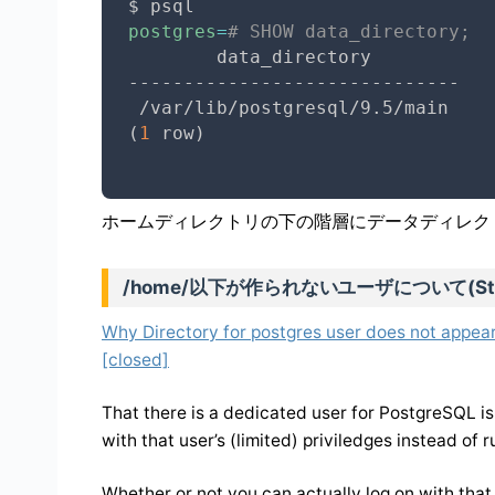
postgres
=
# SHOW data_directory;
        data_directory

------------------------------

(
1
 row
)
ホームディレクトリの下の階層にデータディレク
/home/以下が作られないユーザについて(Stack
Why Directory for postgres user does not appear
[closed]
That there is a dedicated user for PostgreSQL i
with that user’s (limited) priviledges instead of r
Whether or not you can actually log on with that