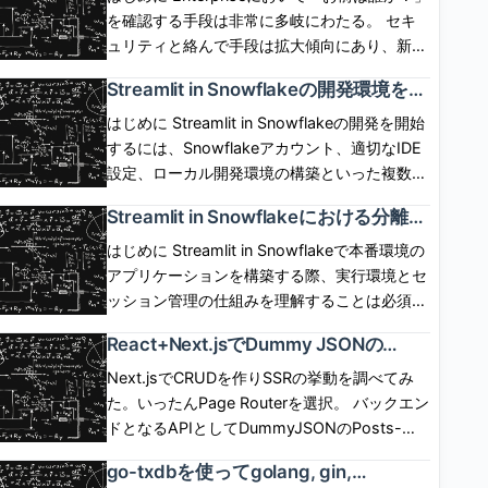
SP,User,IdP間の呼び出しシーケンスは下図の
ではOwner\'s rightsでしか動作せず、 実現が
を確認する手段は非常に多岐にわたる。 セキ
通り。 IdP起点(IdP initiated) flow IdP側にロ
できなかった。6月1日に「Restricted caller\'s
ュリティと絡んで手段は拡大傾向にあり、新し
グインボタンを配置して、ログインボタン押下
rights」が一般提供(GA)され、 caller\'s rights
い認証手段への追従が求められるケースは多
Streamlit in Snowflakeの開発環境を整
でIdP認証とSPログインを開始するフロー。
で Streamlit を動作させられるようになった。
い。 自前で認証情報を保有、管理し、セキュ
備して初めてのアプリケーションを実
SP,User,IdP間の呼び出しシーケンスは下図の
ただし、コンテナインスタンスが必須となる。
リティの保証を担保した手順を用意するのは不
はじめに Streamlit in Snowflakeの開発を開始
装した話
通り。 ログアウト SP側のセッションと、IdP
どういう仕組みで機能するのか気になったので
可能に近い。 現実的には認証情報の保有と管
するには、Snowflakeアカウント、適切なIDE
側のセッションは独立している。SP起点、IdP
調べてみた。 [arst_toc tag=\"h4\"] Restricted
理、および認証手段を専用のプラットフォーム
設定、ローカル開発環境の構築といった複数の
起点のいずれにおいても、 基本的には、片方
caller\'s rightsが一般提供(GA)された これま
に移譲させたい。 実際、認証の泥臭いプロセ
ステップが必要。この記事では、前提条件の確
Streamlit in Snowflakeにおける分離コ
をログアウトしたからといってもう片方が勝手
で、ストアドプロシージャ、SPCSサービス、
スはIdP(Identity Provider)が面倒を見てくれ
認、アプリケーション実装といった標準的なセ
ンテナ環境とセッション管理の仕組み
にログアウトしたりしない。 ChromeでSP起
Streamlit in SnowflakeアプリはOwner\'s
る。 SnowflakeはIdPと薄く関係して、IdPに
ットアップ手順をまとめる。 前提条件と必須
はじめに Streamlit in Snowflakeで本番環境の
を理解した話
点でフェデレーションログインした後、
role、 すなわち、リソースの所有者の権限でし
よる認証結果を使い回すことができる。
の準備作業 Streamlit in Snowflakeの開発を始
アプリケーションを構築する際、実行環境とセ
ChromeでSPのセッションをログアウトした場
か動作させることができなかった。 2026年6
SnowflakeはIdPがどういったプロセスで認証
める前に、複数の前提条件を満たす必要があ
ッション管理の仕組みを理解することは必須で
合、 IdP側のセッションはまだ生きているの
月1日に「Restricted caller’s rights」がGAさ
したのかは一切関与しない。 認証後、「お前
る。 前提条件の詳細： Snowflakeアカウント
ある。標準的なStreamlitとは異なり、
で、Chromeで再度フェデレーションを開始し
React+Next.jsでDummy JSONの
れたことで、 これらのリソースをCaller\'s
にこの権限を与えて良いか？」を実装しなけれ
へのアクセス - 有効なSnowflakeアカウント
Snowflake統合版はSnowflakeの管理するコン
CRUDをCSR/SSRの両方で作成して違
たとき、 IdP側の認証は走らず、SPにログイン
role、すなわち呼び出し元権限で動作させるこ
ばならない場合、 アプリ側に機能サポートが
と、CREATE APPLICATION PACKAGE 権限
テナ内で実行され、アプリケーションのライフ
Next.jsでCRUDを作りSSRの挙動を調べてみ
いを調べてみた話
できる。 ChromeでSP起点でフェデレーショ
とが可能となった。 呼び出し元の権限次第
なければ、コードでそれを保証しなければなら
を持つロールが必須である。ロール設計を行
サイクル、パフォーマンス特性、状態管理が大
た。いったんPage Routerを選択。 バックエン
ンした後、SafariでSP起点でフェデレーション
で、Snowflake側のガバナンスが全く効かな
ない。 Snowflakeは、ここをExternal OAuth
い、この権限を付与したカスタムロールを使用
きく異なる。本稿では、この実行モデルの核心
ドとなるAPIとしてDummyJSONのPosts-
したとき、 Chromeでログアウトしたとして
い、という世界線は存在せず、 「呼び出し元
統合として汎化しフルにサポートしている。
する Pythonの開発環境 - Python 3.8以上がイ
部分に焦点を当て、本番環境での実装判断に必
Docs APIを使用した。 一覧、詳細、更新、削
も、Safariのセッションはログアウトしないた
の権限」に対して「別のロールによる許可」で
go-txdbを使ってgolang, gin,
具体的には、SnowflakeはExternal OAuth統合
ンストールされており、pipやcondaといった
要な知識を整理する。標準的なStreamlitの開発
除が用意される。ただし更新、削除はダミーで