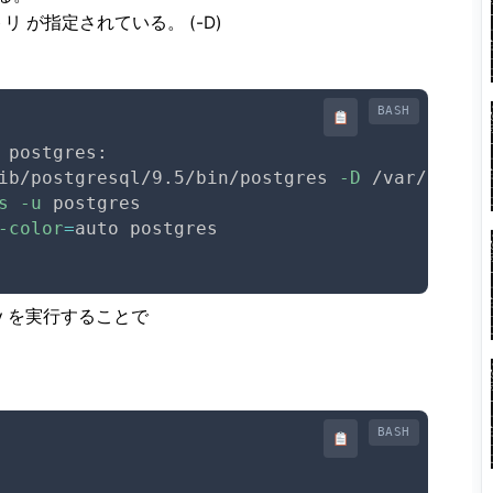
リ が指定されている。 (-D)
BASH
 postgres:

ib/postgresql/9.5/bin/postgres 
-D
 /var/lib/po
s
-u
-color
=
tory を実行することで
BASH