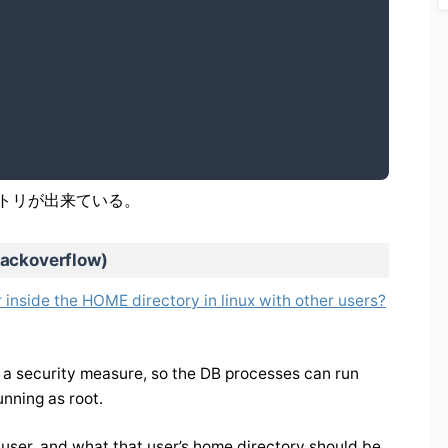
トリが出来ている。
overflow)
 inside the HOME directory in linux with other users?
s a security measure, so the DB processes can run
unning as root.
 user, and what that user’s home directory should be,