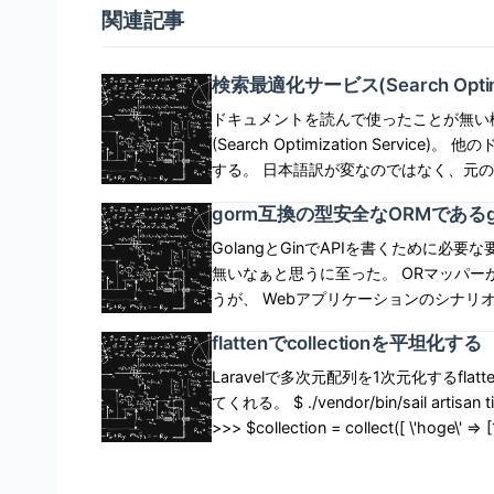
関連記事
検索最適化サービス(Search Optimi
ドキュメントを読んで使ったことが無い
(Search Optimization Service)。 他のドキュメントと比較して英語・日本語ともに文体が異なる気が
する。 日本語訳が変なのではなく、元の英文の文体が違う。 
\"Materialized View\"が構造
gorm互換の型安全なORMであるge
感を感じる。 似て非なる索引(index)とは違うの
tag=\"h4\"] 検索最適化サービスの概要 検索最適化サービスは、1つまたは少数の異なる行のみを返す
GolangとGinでAPIを書くために必要な要素技術を学習中、 ORMは何が良いか考えてみたが、gormは無いなぁと思うに至った。 ORマッパーがどの程度の抽象化を担うべきか、については答えはないと思うが、 Webアプリケーションのシナリオで出てくるテーブル構造と関係程度は完全にSQLを排除して欲しい。 SQLを排除することで可読性が向上するし、静的型付けによる恩恵を得られる。 Genには以下のような特徴がある。 型安全: コンパイル時にエラー検出 自動補完: IDEでメソッドとフィールドが補完される クエリビルダー: Where(q.Product.Name.Like(\"%...\"))のような直感的なAPI GORM互換: 既存のGORMモデルをそのまま使用可能 なぜ\"Gen\"なのかは、ビルド時にGolangコードから静的に(ビルド前に)オブジェクトにアクセスする ために必要なGoオブジェクトを生成する、という仕組みから来ているのではないかと思う。 [clink implicit=\"false\" url=\"https://gorm.io/gen/index.html\" imgurl=\"https://gorm.io/gorm.svg\" title=\"Gen Guides\" excerpt=\"GEN: Friendly & Safer GORM powered by Code Generation.Idiomatic & Reusable API from Dynamic Raw SQL.100% Type-safe DAO API without interface{}.Database To Struct follows GORM conventions.GORM under the hood, supports all features, plugins, DBMS that GORM supports.\"] [arst_toc tag=\"h4\"] 環境構築 サクッとClaudeで環境を作った。実際に商用環境を作るとしたら必要な理解の度合いは上がるだろうが、 試してみるまでの時間が無駄にかかって勿体無いのと、Claudeに入口を教わるのは悪くない。 以下の構成で、Golang+GinにCRUDルートを設定しgenを介してDBアクセスできる。 models以下にテーブルと対応する型定義された構造体が格納される。 また、query以下にGormレベルの操作をGen(Golang)レベルに抽象化する自動生成コードが格納される。 query以下を読むと、GenがGormのラッパーであることが良くわかる。 $ tree . -n 2 . ├── cmd │ └── generate │ └── main.go # マイグレーション ├── config │ └── database.go # DB接続設定 ├── database │ └── database.go # Conenct(), Close(), GetDB()など ├── docker-compose.yml # Golangアプリケーション(8080), PostgreSQL(5432) ├── Dockerfile ├── go.mod ├── go.sum ├── handlers │ └── product.go ├── main.go # CRUD APIのルーティング ├── models │ └── product.go # テーブル->モデル ├── query │ ├── gen.go # モデルを操作するラッパー │ └── products.gen.go # SQLレベルのモデル操作をGolangレベルに抽象化するためのIF └── README.md CRUDルート 早速、CRUD APIのルートを作っていく。Claudeにお任せしたところ商品(Product)のCRUD APIが出来た。 その位置にMigrate置くの本当に良いの? という感があるが、本題はそこではないので省略。 package main import ( \"log\" \"github.com/gin-gonic/gin\" \"github.com/gin-gonic/gin/binding\" \"github.com/ikuty/golang-gin/database\" \"github.com/ikuty/golang-gin/handlers\" \"github.com/ikuty/golang-gin/models\" \"github.com/ikuty/golang-gin/query\" ) func main() { // データベース接続 if err := database.Connect(); err != nil { log.Fatalf(\"Failed to connect to database: %v\", err) } defer database.Close() // マイグレーション実行 db := database.GetDB() if err := db.AutoMigrate(&models.Product{}); err != nil { log.Fatalf(\"Failed to migrate database: %v\", err) } // Gen初期化 query.SetDefault(db) // Ginエンジンの初期化 r := gin.Default() // 8. GORM + PostgreSQL - CRUD操作 r.GET(\"/api/products\", handlers.GetProductsHandler) // 全商品取得 r.GET(\"/api/products/:id\", handlers.GetProductHandler) // 商品詳細取得 r.POST(\"/api/products\", handlers.CreateProductHandler) // 商品作成 r.PUT(\"/api/products/:id\", handlers.UpdateProductHandler) // 商品更新 r.DELETE(\"/api/products/:id\", handlers.DeleteProductHandler) // 商品削除 r.GET(\"/api/products/search\", handlers.SearchProductsHandler) // 商品検索 // サーバー起動 r.Run(\":8080\") } モデル さて、モデル定義(=テーブル構造)はどうなっているかというと、以下の通り。 フィールドの物理型をGenを介してGolangで厳密で管理できるのは動的型付け言語にはない利点。 package models import ( \"time\" \"gorm.io/gorm\" ) // Product は商品モデル type Product struct { ID uint `gorm:\"primarykey\" json:\"id\"` Name string `gorm:\"size:100;not null\" json:\"name\" binding:\"required\"` Description string `gorm:\"size:500\" json:\"description\"` Price float64 `gorm:\"not null\" json:\"price\" binding:\"required,gt=0\"` Stock int `gorm:\"default:0\" json:\"stock\"` Category string `gorm:\"size:50\" json:\"category\"` CreatedAt time.Time `json:\"created_at\"` UpdatedAt time.Time `json:\"updated_at\"` DeletedAt gorm.DeletedAt `gorm:\"index\" json:\"-\"` } // TableName はテーブル名を指定 func (Product) TableName() string { return \"products\" } ハンドラ(商品詳細取得) 素晴らしい。説明が不要なくらいDBアクセスが抽象化されている。 ただ、依存性注入があるEloquentと比べるとロジックと関係ない冗長な処理が残っている。 db,q,Contextは裏側に隠して欲しいという思いはあるものの、これでも良いかとも思う。 Find()はGenにより自動生成される。interface
「ポイントルックアップクエリ」。むむ?
なるようなケースを高速化する。 例えば、あるテーブルのageというカラムに対する等価条件を設定
したクエリを速くしたい場合、 あらかじ
flattenでcollectionを平坦化する
使ったクエリを高速化する。 等価条件検索、範囲条件検索、部分文字列検索に加え、 プレビュー機能
として、正規表現検索、半構造化型値検索、地理空間
Laravelで多次元配列を1次元化するfl
較 高速化機能として、他にクラスタリング、Materialized Viewがあるが、それぞれ機序が異なる。 ク
てくれる。 $ ./vendor/bin/sail artisan tinker Psy Shell v0.11.1 (PHP 8.1.2 — cli) by Justin Hileman
ラスタリングは、マイクロパーティショ
>>> $collection = collect([ \'hoge\' => [1, 2, 
よりも高いプルーニング効率が得られるケースに適用する。 Material
]); => IlluminateSupportCollection {#3529 all: [ \"hoge\" => [ 1, 2, 3, ], \"fuga\" => \"aiueo\",
して複数のクラスタリングキーを透過的
=> 1, \"bar\" => null, ], } >>> $collection->flatten(); => IlluminateSupportCollection {#3525 all: [ 1,