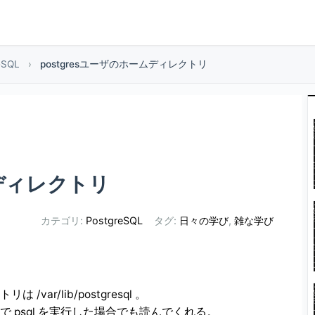
eSQL
›
postgresユーザのホームディレクトリ
ムディレクトリ
カテゴリ:
PostgreSQL
タグ:
日々の学び
,
雑な学び
var/lib/postgresql 。
ユーザで psql を実行した場合でも読んでくれる。