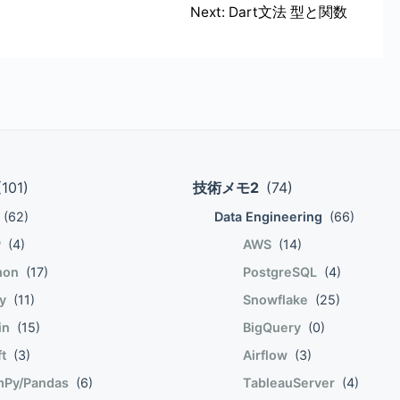
ックな
Next:
Dart文法 型と関数
索述語を「アクセスキー」として登録し、高速検索用の索引を
権限 検索最適化サービスを適用したテーブ
未サポートのもの 以下に
きない。 (逆に以下以外なら適用できる。) 外部テーブ
ブルアクセスを高速化
lized Viewを対象に出来ない。 何かの事情で
(101)
技術メモ2
(74)
際に、定数側の明示的キャスト
すると効かなくなる。例えば以下のような違いがある。 ただ
(62)
Data Engineering
(66)
ELECT hoge FROM table
P
(4)
AWS
(14)
-01\'::date; -- 機能する SELECT hoge FROM table as t1
e FROM table as t1
hon
(17)
PostgreSQL
(4)
って何!?) 検索最適化サービスの構成
by
(11)
Snowflake
(25)
CH OPTIMIZATION を使用する。 テーブル全体(つまり全カラム)に
lin
(15)
BigQuery
(0)
こともできる。 カラムを指定する場合、ON句に最適化したい
ft
(3)
Airflow
(3)
,c2 の等価述語に対して検索
Py/Pandas
(6)
TableauServer
(4)
OPTIMIZATION ON EQUALITY(c1,c2); -- クエリ