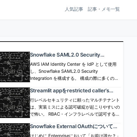
人気記事
記事・メモ一覧
Snowflake SAML2.0 Security
Integrationを使用したSP/IdP Initiated
AWS IAM Identity Center を IdP として使用
SAML Federationと構成の詳細
し、Snowflake SAML2.0 Security
Integration を構成する。 構成の際に多くのパ
ラメタの設定が必要だが、設定可能なパラメタ
Streamlit appをrestricted caller’s
の意味について深掘りしてみる。 この記事は
rightsで動作させる場合にコンテナイ
自分の学び用なので、事実の確認、説明用画像
行レベルセキュリティに頼ったマルチテナント
ンスタンスが必須となる背景を考えた
作成のために生成AIを使用するが、 記事の作
は、実装ミスによる認可破綻が起こりやすいの
話
成、校正には使用しない。 [arst_toc
で怖い。 RBAC・インフラレベルで認可する仕
tag=\"h4\"] SP起点(SP initiated) flow SP側に
組みができれば、appは認可コードを一切かか
Snowflake External OAuthについての
SSOボタンなどを配置して、SSOボタン押下で
ずに、 Snowflakeに認可の安全性を移譲でき
公式ドキュメントを読んでみた話
SSO認証とSPログインを開始するフロー。
る。 しかし、これまでStreamlit in Snowflake
はじめに Enterpriseにおいて「お前は誰か？」