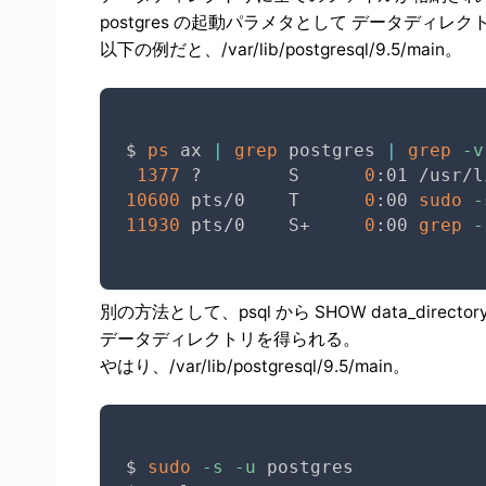
postgres の起動パラメタとして データディレクト
以下の例だと、/var/lib/postgresql/9.5/main。
$ 
ps
 ax 
|
grep
 postgres 
|
grep
-v
1377
 ?        S      
0
:01 /usr/l
10600
 pts/0    T      
0
:00 
sudo
-
11930
 pts/0    S+     
0
:00 
grep
-
別の方法として、psql から SHOW data_direc
データディレクトリを得られる。
やはり、/var/lib/postgresql/9.5/main。
$ 
sudo
-s
-u
 postgres
