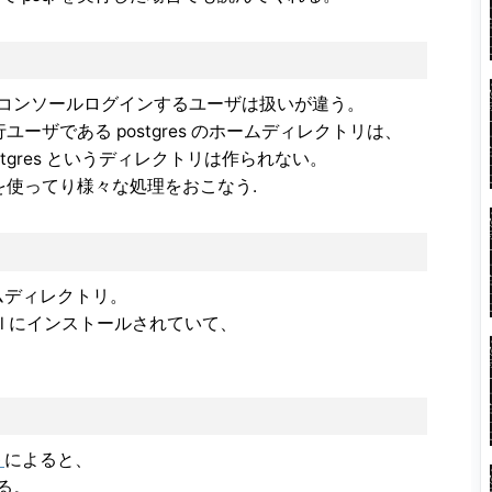
コンソールログインするユーザは扱いが違う。
 の実行ユーザである postgres のホームディレクトリは、
me/postgres というディレクトリは作られない。
s ユーザを使ってり様々な処理をおこなう.
ームディレクトリ。
tgresql にインストールされていて、
ト
によると、
る。