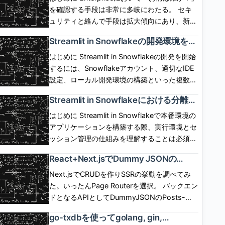
SP,User,IdP間の呼び出しシーケンスは下図の
ではOwner\'s rightsでしか動作せず、 実現が
を確認する手段は非常に多岐にわたる。 セキ
通り。 IdP起点(IdP initiated) flow IdP側にロ
できなかった。6月1日に「Restricted caller\'s
ュリティと絡んで手段は拡大傾向にあり、新し
グインボタンを配置して、ログインボタン押下
rights」が一般提供(GA)され、 caller\'s rights
い認証手段への追従が求められるケースは多
Streamlit in Snowflakeの開発環境を整
でIdP認証とSPログインを開始するフロー。
で Streamlit を動作させられるようになった。
い。 自前で認証情報を保有、管理し、セキュ
備して初めてのアプリケーションを実
SP,User,IdP間の呼び出しシーケンスは下図の
ただし、コンテナインスタンスが必須となる。
リティの保証を担保した手順を用意するのは不
はじめに Streamlit in Snowflakeの開発を開始
装した話
通り。 ログアウト SP側のセッションと、IdP
どういう仕組みで機能するのか気になったので
可能に近い。 現実的には認証情報の保有と管
するには、Snowflakeアカウント、適切なIDE
側のセッションは独立している。SP起点、IdP
調べてみた。 [arst_toc tag=\"h4\"] Restricted
理、および認証手段を専用のプラットフォーム
設定、ローカル開発環境の構築といった複数の
起点のいずれにおいても、 基本的には、片方
caller\'s rightsが一般提供(GA)された これま
に移譲させたい。 実際、認証の泥臭いプロセ
ステップが必要。この記事では、前提条件の確
Streamlit in Snowflakeにおける分離コ
をログアウトしたからといってもう片方が勝手
で、ストアドプロシージャ、SPCSサービス、
スはIdP(Identity Provider)が面倒を見てくれ
認、アプリケーション実装といった標準的なセ
ンテナ環境とセッション管理の仕組み
にログアウトしたりしない。 ChromeでSP起
Streamlit in SnowflakeアプリはOwner\'s
る。 SnowflakeはIdPと薄く関係して、IdPに
ットアップ手順をまとめる。 前提条件と必須
はじめに Streamlit in Snowflakeで本番環境の
を理解した話
点でフェデレーションログインした後、
role、 すなわち、リソースの所有者の権限でし
よる認証結果を使い回すことができる。
の準備作業 Streamlit in Snowflakeの開発を始
アプリケーションを構築する際、実行環境とセ
ChromeでSPのセッションをログアウトした場
か動作させることができなかった。 2026年6
SnowflakeはIdPがどういったプロセスで認証
める前に、複数の前提条件を満たす必要があ
ッション管理の仕組みを理解することは必須で
合、 IdP側のセッションはまだ生きているの
月1日に「Restricted caller’s rights」がGAさ
したのかは一切関与しない。 認証後、「お前
る。 前提条件の詳細： Snowflakeアカウント
ある。標準的なStreamlitとは異なり、
で、Chromeで再度フェデレーションを開始し
React+Next.jsでDummy JSONの
れたことで、 これらのリソースをCaller\'s
にこの権限を与えて良いか？」を実装しなけれ
へのアクセス - 有効なSnowflakeアカウント
Snowflake統合版はSnowflakeの管理するコン
CRUDをCSR/SSRの両方で作成して違
たとき、 IdP側の認証は走らず、SPにログイン
role、すなわち呼び出し元権限で動作させるこ
ばならない場合、 アプリ側に機能サポートが
と、CREATE APPLICATION PACKAGE 権限
テナ内で実行され、アプリケーションのライフ
Next.jsでCRUDを作りSSRの挙動を調べてみ
いを調べてみた話
できる。 ChromeでSP起点でフェデレーショ
とが可能となった。 呼び出し元の権限次第
なければ、コードでそれを保証しなければなら
を持つロールが必須である。ロール設計を行
サイクル、パフォーマンス特性、状態管理が大
た。いったんPage Routerを選択。 バックエン
ンした後、SafariでSP起点でフェデレーション
で、Snowflake側のガバナンスが全く効かな
ない。 Snowflakeは、ここをExternal OAuth
い、この権限を付与したカスタムロールを使用
きく異なる。本稿では、この実行モデルの核心
ドとなるAPIとしてDummyJSONのPosts-
したとき、 Chromeでログアウトしたとして
い、という世界線は存在せず、 「呼び出し元
統合として汎化しフルにサポートしている。
する Pythonの開発環境 - Python 3.8以上がイ
部分に焦点を当て、本番環境での実装判断に必
Docs APIを使用した。 一覧、詳細、更新、削
も、Safariのセッションはログアウトしないた
の権限」に対して「別のロールによる許可」で
go-txdbを使ってgolang, gin,
具体的には、SnowflakeはExternal OAuth統合
ンストールされており、pipやcondaといった
要な知識を整理する。標準的なStreamlitの開発
除が用意される。ただし更新、削除はダミーで