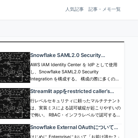
人気記事
記事・メモ一覧
Snowflake SAML2.0 Security
Integrationを使用したSP/IdP Initiated
AWS IAM Identity Center を IdP として使用
SAML Federationと構成の詳細
し、Snowflake SAML2.0 Security
Integration を構成する。 構成の際に多くのパ
ラメタの設定が必要だが、設定可能なパラメタ
Streamlit appをrestricted caller’s
の意味について深掘りしてみる。 この記事は
rightsで動作させる場合にコンテナイ
自分の学び用なので、事実の確認、説明用画像
行レベルセキュリティに頼ったマルチテナント
ンスタンスが必須となる背景を考えた
作成のために生成AIを使用するが、 記事の作
は、実装ミスによる認可破綻が起こりやすいの
話
成、校正には使用しない。 [arst_toc
で怖い。 RBAC・インフラレベルで認可する仕
tag=\"h4\"] SP起点(SP initiated) flow SP側に
組みができれば、appは認可コードを一切かか
Snowflake External OAuthについての
SSOボタンなどを配置して、SSOボタン押下で
ずに、 Snowflakeに認可の安全性を移譲でき
公式ドキュメントを読んでみた話
SSO認証とSPログインを開始するフロー。
る。 しかし、これまでStreamlit in Snowflake
はじめに Enterpriseにおいて「お前は誰か？」