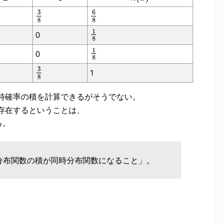
3
6
8
8
1
0
8
1
0
8
3
1
8
時確率の積を計算できるがそうでない。
存在するということは、
る。
分布関数の積が同時分布関数になること」。