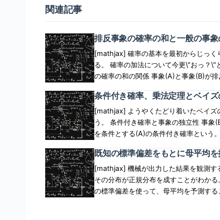
関連記事
排反事象の確率の和と一般の事象
[mathjax] 確率の基本を最初から
る。 確率の加法について今更\"おっ？\"と思ったのでまと
の確率の和の関係 事象(A)と事象(B)が排反で
B)=P(A)+P(B) end{eqnarray} 
条件付き確率、乗法定理とベイズ
事象(A)と事象(B)が排反である、という特殊な条件を
排反事象の確率(P(Acap B^c),P(A^c cap B),P(Acap 
[mathjax] ようやくたどり着いた
B) = P(Acap B^c) + P(A^c cap B) + P(Acap B) end
う。 条件付き確率と事象の独立性 事象(B)が起こることがわかってる場合に事象(A)が起こる確率を (B)
begin{eqnarray} A &=& (Acap B^c)cup 
を条件とする(A)の条件付き確率という。 読み方は、P
((Acap B^c))と((Acap B) )は排反、((Acap B))と((A^
たり前のように以下の定義がある。 そもそもここか
既知の標準偏差をもとに母平均を
P(A) &=& P(Acap B^c) + P(Acap B) \\ P(
frac{P(Acap B)} {P(B)} end{eqnarra
と、 begin{eqnarray} P(A)+P(B) &=& 2 P
P(A|B) end{eqnarray} 最初に(B
[mathjax] 機械が出力した結果を
れ、以下のように変形できてしまう。 begin{eqnar
(A)でないかで分岐する際に(A)を選んだ確
その分布が正規分布を成すことがわかる
end{eqnarray} ここまで来てようやく... (A)が起きる確率と(B)が起きる確率の和は、それぞれを足した
(P(Acap B))。 そう、何が気持ち悪いかとい
の標準偏差を使って、母平均を予測すること
ものから重複部分の確率を引いたもの。 (A)
う違うのか。 (A)を選ぶ確率が(B)に依存していないならば、(P(A|B))は(P(A))と等しい。 つまり、
を推定する例 ドリンク製造装置があった
(P(A)+P(B))となる。
(P(Acap B) = P(B) cdot P(A)
ンクを製造できる。 ドリンクを36個製造