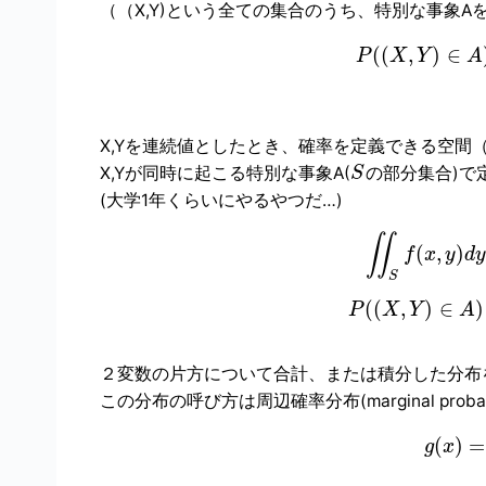
（（X,Y)という全ての集合のうち、特別な事象A
(
(
,
)
∈
P
X
Y
A
X,Yを連続値としたとき、確率を定義できる空間
X,Yが同時に起こる特別な事象A(
の部分集合)で
S
(大学1年くらいにやるやつだ…)
∬
(
,
)
f
x
y
d
S
(
(
,
)
∈
)
P
X
Y
A
２変数の片方について合計、または積分した分布
この分布の呼び方は周辺確率分布(marginal probability
(
)
=
g
x