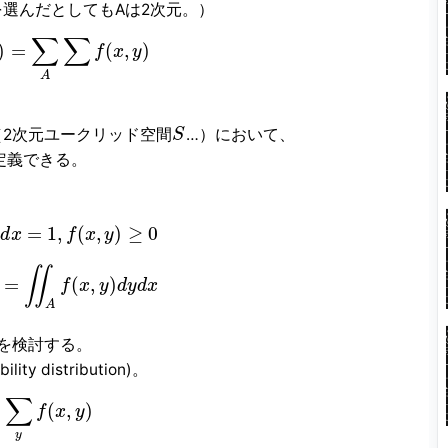
を選んだとしてもAは2次元。）
∑
∑
)
=
(
,
)
f
x
y
A
（2次元ユークリッド空間
…）において、
S
定義できる。
=
1
,
(
,
)
≥
0
y
d
x
f
x
y
∬
=
(
,
)
f
x
y
d
y
d
x
A
を検討する。
 distribution)。
∑
(
,
)
f
x
y
y