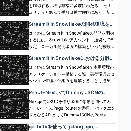
SP,User,IdP間の呼び出しシーケンスは下図の
ではOwner\'s rightsでしか動作せず、 実現が
を確認する手段は非常に多岐にわたる。 セキ
通り。 IdP起点(IdP initiated) flow IdP側にロ
できなかった。6月1日に「Restricted caller\'s
ュリティと絡んで手段は拡大傾向にあり、新し
グインボタンを配置して、ログインボタン押下
rights」が一般提供(GA)され、 caller\'s rights
い認証手段への追従が求められるケースは多
Streamlit in Snowflakeの開発環境を整
でIdP認証とSPログインを開始するフロー。
で Streamlit を動作させられるようになった。
い。 自前で認証情報を保有、管理し、セキュ
備して初めてのアプリケーションを実
SP,User,IdP間の呼び出しシーケンスは下図の
ただし、コンテナインスタンスが必須となる。
リティの保証を担保した手順を用意するのは不
はじめに Streamlit in Snowflakeの開発を開始
装した話
通り。 ログアウト SP側のセッションと、IdP
どういう仕組みで機能するのか気になったので
可能に近い。 現実的には認証情報の保有と管
するには、Snowflakeアカウント、適切なIDE
側のセッションは独立している。SP起点、IdP
調べてみた。 [arst_toc tag=\"h4\"] Restricted
理、および認証手段を専用のプラットフォーム
設定、ローカル開発環境の構築といった複数の
起点のいずれにおいても、 基本的には、片方
caller\'s rightsが一般提供(GA)された これま
に移譲させたい。 実際、認証の泥臭いプロセ
ステップが必要。この記事では、前提条件の確
Streamlit in Snowflakeにおける分離コ
をログアウトしたからといってもう片方が勝手
で、ストアドプロシージャ、SPCSサービス、
スはIdP(Identity Provider)が面倒を見てくれ
認、アプリケーション実装といった標準的なセ
ンテナ環境とセッション管理の仕組み
にログアウトしたりしない。 ChromeでSP起
Streamlit in SnowflakeアプリはOwner\'s
る。 SnowflakeはIdPと薄く関係して、IdPに
ットアップ手順をまとめる。 前提条件と必須
はじめに Streamlit in Snowflakeで本番環境の
を理解した話
点でフェデレーションログインした後、
role、 すなわち、リソースの所有者の権限でし
よる認証結果を使い回すことができる。
の準備作業 Streamlit in Snowflakeの開発を始
アプリケーションを構築する際、実行環境とセ
ChromeでSPのセッションをログアウトした場
か動作させることができなかった。 2026年6
SnowflakeはIdPがどういったプロセスで認証
める前に、複数の前提条件を満たす必要があ
ッション管理の仕組みを理解することは必須で
合、 IdP側のセッションはまだ生きているの
月1日に「Restricted caller’s rights」がGAさ
したのかは一切関与しない。 認証後、「お前
る。 前提条件の詳細： Snowflakeアカウント
ある。標準的なStreamlitとは異なり、
で、Chromeで再度フェデレーションを開始し
React+Next.jsでDummy JSONの
れたことで、 これらのリソースをCaller\'s
にこの権限を与えて良いか？」を実装しなけれ
へのアクセス - 有効なSnowflakeアカウント
Snowflake統合版はSnowflakeの管理するコン
CRUDをCSR/SSRの両方で作成して違
たとき、 IdP側の認証は走らず、SPにログイン
role、すなわち呼び出し元権限で動作させるこ
ばならない場合、 アプリ側に機能サポートが
と、CREATE APPLICATION PACKAGE 権限
テナ内で実行され、アプリケーションのライフ
Next.jsでCRUDを作りSSRの挙動を調べてみ
いを調べてみた話
できる。 ChromeでSP起点でフェデレーショ
とが可能となった。 呼び出し元の権限次第
なければ、コードでそれを保証しなければなら
を持つロールが必須である。ロール設計を行
サイクル、パフォーマンス特性、状態管理が大
た。いったんPage Routerを選択。 バックエン
ンした後、SafariでSP起点でフェデレーション
で、Snowflake側のガバナンスが全く効かな
ない。 Snowflakeは、ここをExternal OAuth
い、この権限を付与したカスタムロールを使用
きく異なる。本稿では、この実行モデルの核心
ドとなるAPIとしてDummyJSONのPosts-
したとき、 Chromeでログアウトしたとして
い、という世界線は存在せず、 「呼び出し元
統合として汎化しフルにサポートしている。
する Pythonの開発環境 - Python 3.8以上がイ
部分に焦点を当て、本番環境での実装判断に必
Docs APIを使用した。 一覧、詳細、更新、削
も、Safariのセッションはログアウトしないた
の権限」に対して「別のロールによる許可」で
go-txdbを使ってgolang, gin,
具体的には、SnowflakeはExternal OAuth統合
ンストールされており、pipやcondaといった
要な知識を整理する。標準的なStreamlitの開発
除が用意される。ただし更新、削除はダミーで