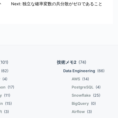
、
)の正規分布である場合、 母平均の95%信頼区間は、
か
Next:
独立な確率変数の共分散がゼロであること
B) cdot P(A|B) end{eqnarray} そのうち、影響が全くでない特殊な条
q 1.96 end{eqnarray} この母手段から、(N)個の標本
ot P(A) end{eqnarray} すっきり。 ベイズの定理
)、標準偏差(frac{sigma}{sqrt{N}})の正規分布となる。
因の結果(A)が得られた、という条件。 普通は原因(H)が発生した上で結
.96 leq frac{bar{x}-mu}{frac{sigma}{sqrt{N}}} leq
直接計算することができるが、 結果が得られた上で原因が得られる確
{frac{12}{sqrt{36}}} leq 1.96 \\ -1.96 leq frac{370-mu}{2}
370 \\ 366.08 leq mu leq 373.92 end{eqnarray} 母平均が
 leq 373.92)となる。 標本の数(N)が増えれば増えるほど95%
大量に迷惑メールを集めて「無料」という単語が含まれる確率
ドンピシャで当てる確度が上がっていく。
とで、直接得られない確率を推定する話。 条件付き確率
(101)
技術メモ2
(74)
(H_1
(62)
Data Engineering
(66)
P
(4)
AWS
(14)
end{eqnarray} 条件
_i|A) &=& frac{P(H_icup A)}{P(A)} \\ &=&
hon
(17)
PostgreSQL
(4)
by
(11)
Snowflake
(25)
lin
(15)
BigQuery
(0)
ft
(3)
Airflow
(3)