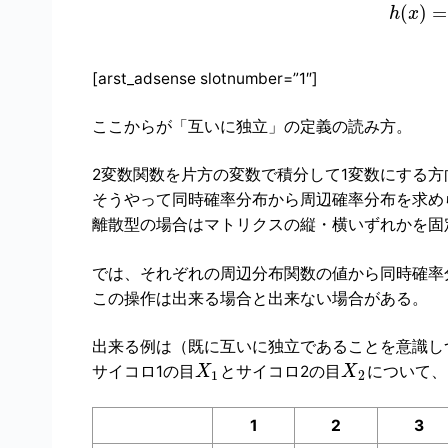
(
)
=
h
x
[arst_adsense slotnumber=”1″]
ここからが「互いに独立」の定義の読み方。
2変数関数を片方の変数で積分して1変数にする
そうやって同時確率分布から周辺確率分布を求め
離散型の場合はマトリクスの縦・横いずれかを固
では、それぞれの周辺分布関数の値から同時確率
この操作は出来る場合と出来ない場合がある。
出来る例は（既に互いに独立であることを意識し
サイコロ1の目
とサイコロ2の目
について、
X
X
1
2
1
2
3