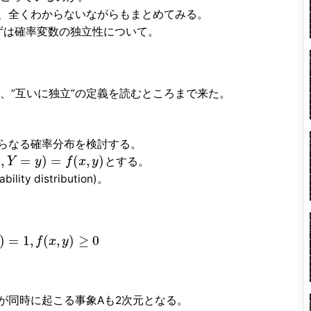
、全くわからないながらもまとめてみる。
ずは確率変数の独立性について。
、”互いに独立”の定義を読むところまで来た。
数からなる確率分布を検討する。
,
=
)
=
(
,
)
とする。
x
Y
y
f
x
y
lity distribution)。
)
=
1
,
(
,
)
≥
0
f
x
y
れが同時に起こる事象Aも2次元となる。