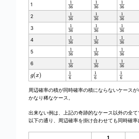
1
1
1
1
36
36
36
1
1
1
2
36
36
36
1
1
1
3
36
36
36
1
1
1
4
36
36
36
1
1
1
5
36
36
36
1
1
1
6
36
36
36
1
1
1
(
)
g
x
6
6
6
周辺確率の積が同時確率の積にならないケースが
かなり稀なケース
。
出来ない例は、上記の奇跡的なケース以外の全て
以下の通り、周辺確率を掛け合わせても同時確率
1