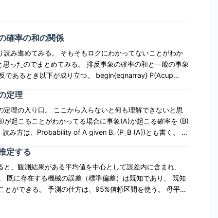
の確率の和の関係
じっくり読み進めてみる。 そもそもロクにわかってないことがわか
めてみる。 排反事象の確率の和と一般の事象
あるとき以下が成り立つ。 begin{eqnarray} P(Acup
これは、事象(A)と事象(B)の排反でない場合の確率(P(Acup B))について
の定理
付けたものになっている。 (P(Acup B))は3つの
B))の和に分解できる。 begin{eqnarray} P(Acup
ベイズの定理の入り口。 ここから入らないと何も理解できないと思
{eqnarray} 事象(A)を以下のように分解する。
(Acap B)\\ B &=& (Acap B)cup (A^C cup B) end{eqnarray}
robability of A given B. (P_B (A))とも書く。 当
C cup B))も排反。 なので、 begin{eqnarray}
ら引っかかる。 begin{eqnarray} P(A|B) =
推定する
B) &=& P(Acap B) + P(A^C cup B) end{eqnarray} 2つ足す
y} 見方はこちら。 begin{eqnarray} P(Acap B) = P(B) cdot
(Acap B) + P(Acap B^c) + P(A^C cup B) end{eqnarray} こ
)か(B)でないかで分岐する際に(B)を選んだ確率が(P(B))。 次に(A)か
観測すると、観測結果がある平均値を中心として誤差内に含まれ、
ray} P(Acap B) &=& P(A) + P(B) - P(Acup B)
率が(P(A|B))。 俯瞰して(A)と(B)を両方一気に選ぶ確率は
。 既に存在する機械の誤差（標準偏差）は既知であり、 既知
うと(P(Acap B))と(P(A|B))が同じでないところ。 ではど
ができる。 予測の仕方は、95%信頼区間を使う。 母平均
と(B)が排反事象の場合に限って(P(Acup B)=phi)だから、
とする。 このドリンク製造装置は標準偏差=12の誤差でドリ
)。こちらは直感的。 依存しているならば、(P(B))と(P(A))を分離できな
したとき、ドリンクの量の標本平均が370mlであった。 母集