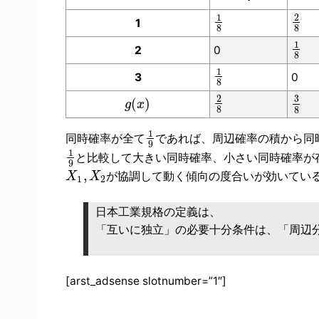
1
2
1
8
8
1
2
0
8
1
3
0
8
3
2
(
)
g
x
8
8
1
同時確率が全て
であれば、周辺確率の積から同
9
1
と比較して大きい同時確率、小さい同時確率が
9
,
が協調して動く傾向の度合いが効いてい
X
X
1
2
日本工業規格の定義は、
「互いに独立」の必要十分条件は、「周辺
[arst_adsense slotnumber=”1″]