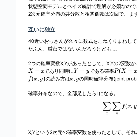
状態空間モデルとベイズ統計で理解が必須なので
2次元確率分布の共分散と相関係数は次回で、ま
互いに独立
40近いおっさんが久々に数式をこねくりまわして
たぶん、厳密ではないんだろうけども…。
2つの確率変数X,Yがあったとして、X,Yの2変
=
=
(
=
であり同時に
である確率
X
x
Y
y
P
X
(
,
)
,
の読み方は
の同時確率分布(joint probabi
f
x
y
x
y
確率分布なので、全部足したら1になる。
∑
∑
(
,
f
x
y
x
y
X,Yという2次元の確率変数を使ったとして、そ